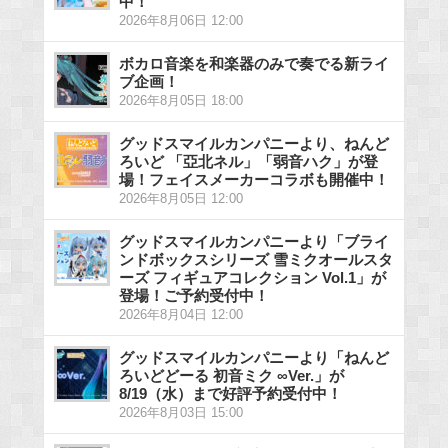
中！
2026年8月06日 12:00
ボカロ音楽を和楽器のみで奏でる新ライ
ブ企画！
2026年8月05日 18:00
グッドスマイルカンパニーより、ねんど
ろいど 「亞北ネル」「弱音ハク」が登
場！フェイスメーカーコラボも開催中！
2026年8月05日 12:00
グッドスマイルカンパニーより「ブライ
ンドボックスシリーズ 雪ミクオールスタ
ーズ フィギュアコレクション Vol.1」が
登場！ご予約受付中！
2026年8月04日 12:00
グッドスマイルカンパニーより「ねんど
ろいどどーる 初音ミク ∞Ver.」が
8/19（水）まで好評予約受付中！
2026年8月03日 15:00