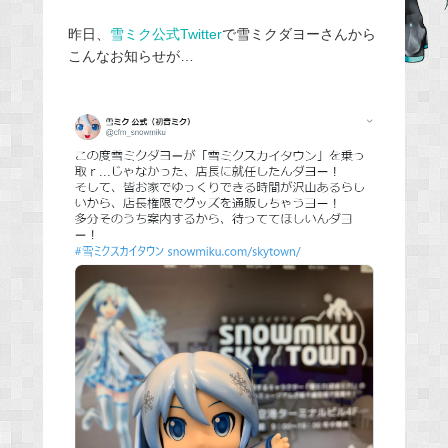
b
昨日、
雪ミク公式Twitter
で雪ミクダヨーさんから
o
こんなお知らせが…
o
k