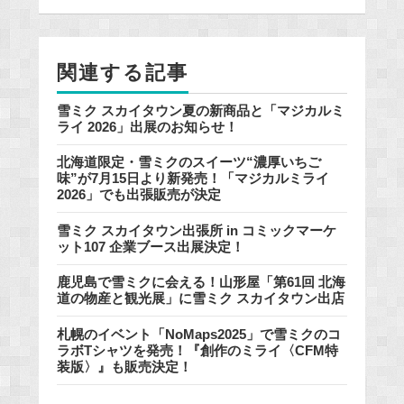
b
o
o
関連する記事
k
雪ミク スカイタウン夏の新商品と「マジカルミ
ライ 2026」出展のお知らせ！
北海道限定・雪ミクのスイーツ“濃厚いちご
味”が7月15日より新発売！「マジカルミライ
2026」でも出張販売が決定
雪ミク スカイタウン出張所 in コミックマーケ
ット107 企業ブース出展決定！
鹿児島で雪ミクに会える！山形屋「第61回 北海
道の物産と観光展」に雪ミク スカイタウン出店
札幌のイベント「NoMaps2025」で雪ミクのコ
ラボTシャツを発売！『創作のミライ〈CFM特
装版〉』も販売決定！