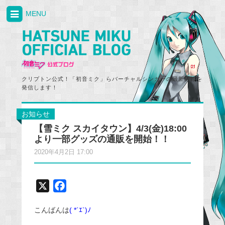
MENU
クリプトン公式！「初音ミク」らバーチャルシンガーの最新情報を
発信します！
お知らせ
【雪ミク スカイタウン】4/3(金)18:00
より一部グッズの通販を開始！！
2020年4月2日 17:00
X
F
a
こんばんは
( *´ｴ`)ﾉ
c
e