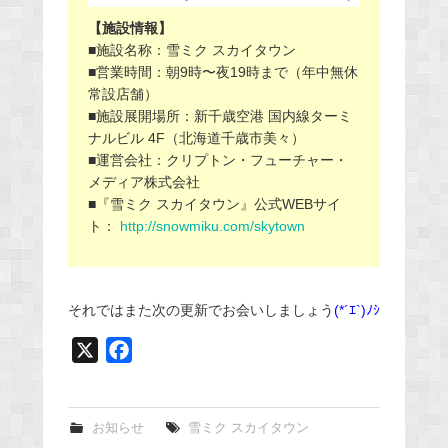
【施設情報】
■施設名称：雪ミク スカイタウン
■
営業時間：朝
9
時〜夜
19
時まで（年中無休
常設店舗）
■施設展開場所：新千歳空港 国内線ターミ
ナルビル 4F（北海道千歳市美々）
■運営会社：クリプトン・フューチャー・
メディア株式会社
■『雪ミク スカイタウン』公式WEBサイ
ト：
http://snowmiku.com/skytown
それではまた次の更新でお会いしましょう
(*´ｴ`)ﾉｼ
X
F
a
c
e
お知らせ
雪ミク スカイタウン