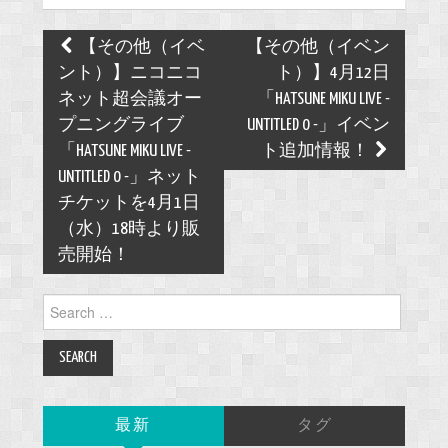
Post
【その他（イベ
【その他（イベン
navigation
ント）】ニコニコ
ト）】4月12日
ネット超会議オー
「HATSUNE MIKU LIVE -
プニングライブ
UNTITLED 0 -」イベン
「HATSUNE MIKU LIVE -
ト追加情報！
UNTITLED 0 -」ネット
チケットを4月1日
（水）18時より販
売開始！
Search
for:
最新
タグ