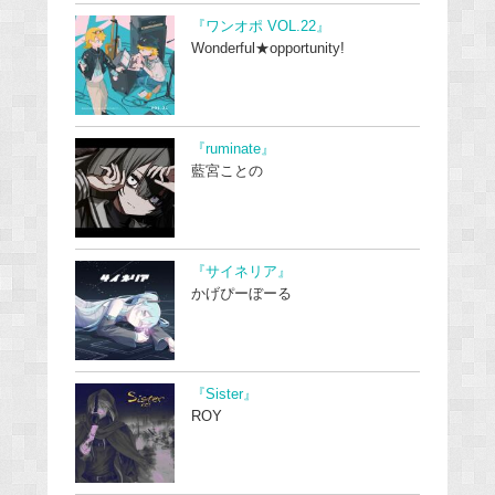
『ワンオポ VOL.22』
Wonderful★opportunity!
『ruminate』
藍宮ことの
『サイネリア』
かげぴーぼーる
『Sister』
ROY