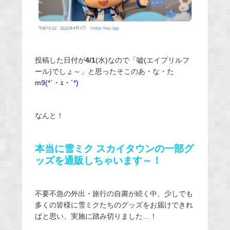
投稿した日付が
4/1
(水)なので「嘘(エイプリルフ
ール)でしょ～」と思ったそこのあ・な・た
m9(*`・ｪ・´*)
なんと！
本当に雪ミク スカイタウンの一部グ
ッズを通販しちゃいます～！
不要不急の外出・旅行の自粛が続く中、少しでも
多くの皆様に雪ミクたちのグッズをお届けできれ
ばと思い、実施に踏み切りました…！