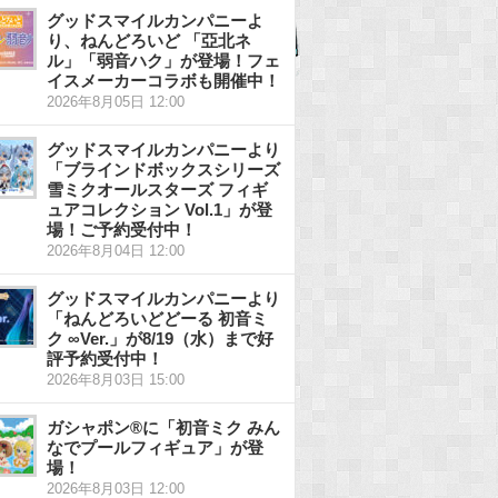
グッドスマイルカンパニーよ
り、ねんどろいど 「亞北ネ
ル」「弱音ハク」が登場！フェ
イスメーカーコラボも開催中！
2026年8月05日 12:00
グッドスマイルカンパニーより
「ブラインドボックスシリーズ
雪ミクオールスターズ フィギ
ュアコレクション Vol.1」が登
場！ご予約受付中！
2026年8月04日 12:00
グッドスマイルカンパニーより
「ねんどろいどどーる 初音ミ
ク ∞Ver.」が8/19（水）まで好
評予約受付中！
2026年8月03日 15:00
ガシャポン®に「初音ミク みん
なでプールフィギュア」が登
場！
2026年8月03日 12:00