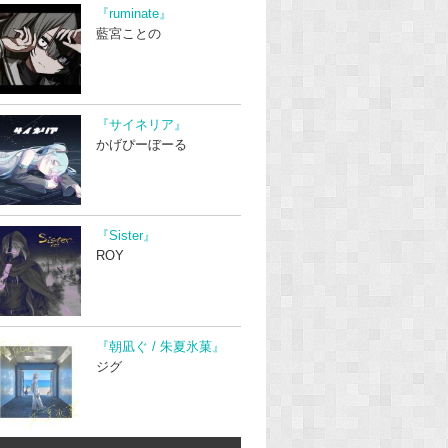
『ruminate』
藍宮ことの
『サイネリア』
かげぴーぼーる
『Sister』
ROY
『朝凪ぐ / 朱夏氷菓』
ジグ