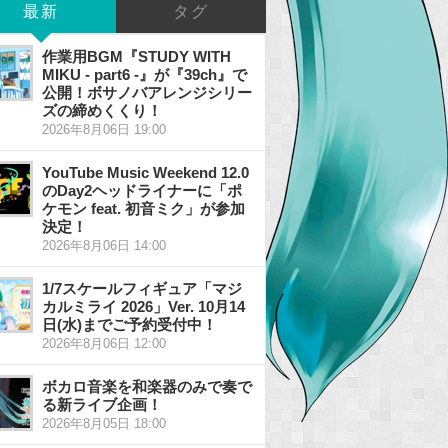
最新
タグ
作業用BGM『STUDY WITH
MIKU - part6 -』が『39ch』で
公開！ボサノバアレンジシリー
ズの締めくくり！
2026年8月06日 19:00
YouTube Music Weekend 12.0
のDay2ヘッドライナーに「ポ
ケモン feat. 初音ミク」が参加
決定！
2026年8月06日 14:00
1/7スケールフィギュア「マジ
カルミライ 2026」Ver. 10月14
日(水)までご予約受付中！
2026年8月06日 12:00
ボカロ音楽を和楽器のみで奏で
る新ライブ企画！
2026年8月05日 18:00