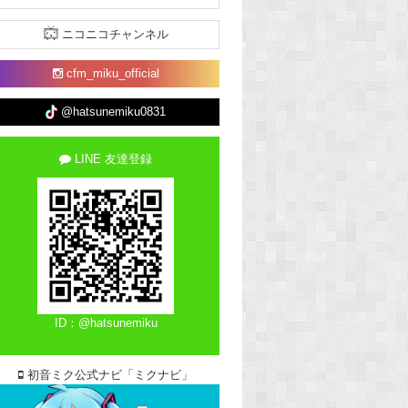
ニコニコチャンネル
cfm_miku_official
@hatsunemiku0831
LINE 友達登録
ID：@hatsunemiku
初音ミク公式ナビ「ミクナビ」