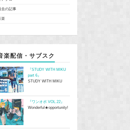
過去の記事
音楽
音楽配信・サブスク
『STUDY WITH MIKU
part 6』
STUDY WITH MIKU
『ワンオポ VOL.22』
Wonderful★opportunity!