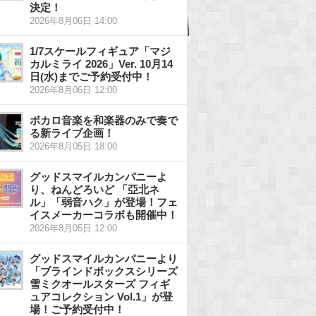
決定！
2026年8月06日 14:00
1/7スケールフィギュア「マジ
カルミライ 2026」Ver. 10月14
日(水)までご予約受付中！
2026年8月06日 12:00
ボカロ音楽を和楽器のみで奏で
る新ライブ企画！
2026年8月05日 18:00
グッドスマイルカンパニーよ
り、ねんどろいど 「亞北ネ
ル」「弱音ハク」が登場！フェ
イスメーカーコラボも開催中！
2026年8月05日 12:00
グッドスマイルカンパニーより
「ブラインドボックスシリーズ
雪ミクオールスターズ フィギ
ュアコレクション Vol.1」が登
場！ご予約受付中！