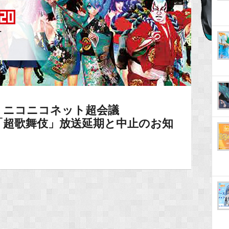
】ニコニコネット超会議
s」・「超歌舞伎」放送延期と中止のお知