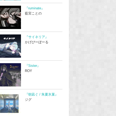
『ruminate』
藍宮ことの
『サイネリア』
かげぴーぼーる
『Sister』
ROY
『朝凪ぐ / 朱夏氷菓』
ジグ