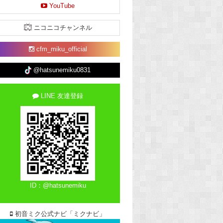
YouTube
ニコニコチャンネル
cfm_miku_official
@hatsunemiku0831
LINE 友達登録
ID：@hatsunemiku
初音ミク公式ナビ「ミクナビ」