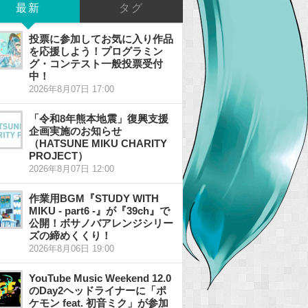
最新
タグ
投票に参加してお気に入り作品
を応援しよう！プログラミン
グ・コンテスト一般投票受付
中！
2026年8月07日 17:00
「令和8年熊本地震」復興支援
企画実施のお知らせ
（HATSUNE MIKU CHARITY
PROJECT）
2026年8月07日 12:00
作業用BGM『STUDY WITH
MIKU - part6 -』が『39ch』で
公開！ボサノバアレンジシリー
ズの締めくくり！
2026年8月06日 19:00
YouTube Music Weekend 12.0
のDay2ヘッドライナーに「ポ
ケモン feat. 初音ミク」が参加