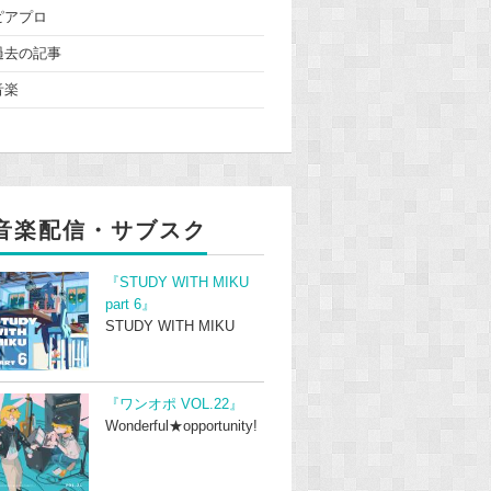
ピアプロ
過去の記事
音楽
音楽配信・サブスク
『STUDY WITH MIKU
part 6』
STUDY WITH MIKU
『ワンオポ VOL.22』
Wonderful★opportunity!