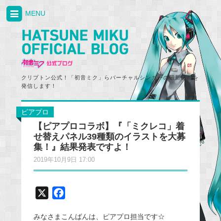
MENU
クリプトン公式！「初音ミク」らバーチャルシンガーの最新情報を
発信します！
ピアプロ
【ピアプロコラボ】『「ミクレコ」着
せ替えパネル39種類のイラストを大募
集！』結果発表ですよ！
2019年10月9日 17:00
X
F
a
みなさまこんばんは、ピアプロ担当です☆
c