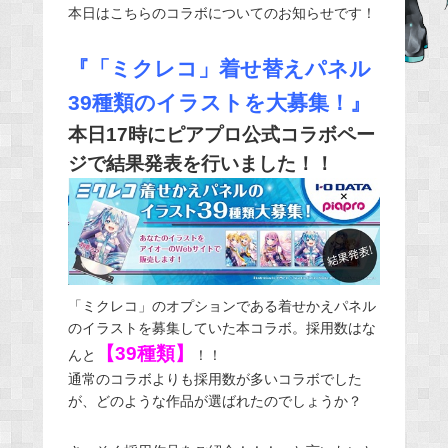
本日はこちらのコラボについてのお知らせです！
e
b
『「ミクレコ」着せ替えパネル
o
o
39種類のイラストを大募集！』
k
本日17時にピアプロ公式コラボペー
ジで結果発表を行いました！！
「ミクレコ」のオプションである着せかえパネル
のイラストを募集していた本コラボ。採用数はな
【39種類】
んと
！！
通常のコラボよりも採用数が多いコラボでした
が、どのような作品が選ばれたのでしょうか？