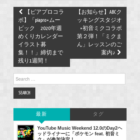
Post
【ピアプロコラ
【お知らせ】ABCク
navigation
ボ】「piapro×ムー
ッキングスタジオ
ビック 2020年週
×初音ミクコラボ
めくりカレンダー
第２弾！「ミクま
イラスト募
ん」レッスンのご
集！！」締切まで
案内♪
残り1週間！
Search
for:
最新
タグ
YouTube Music Weekend 12.0のDay2ヘ
ッドライナーに「ポケモン feat. 初音ミ
ク」が参加決定！