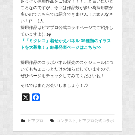
さっそく採用作品をご紹介！！！…と言いたいと
ころなのですが、今回は作品数が多い為採用数が
多いのでこちらでは紹介できません！ごめんなさ
い！(*_ _)人
採用作品はピアプロ公式コラボページでご紹介し
ていますよ( ..)φ
『「ミクレコ」着せかえパネル 39種類のイラス
トを大募集！』結果発表ページはこちら>>
採用作品のコラボパネル販売のスケジュールにつ
いてもちょこっとだけお知らせしていますので、
ぜひページをチェックしてみてくださいね！
それではまたお会いしましょう！ﾉｼ
X
F
a
c
e
ピアプロ
コンテスト
,
ピアプロ公式コラボ
b