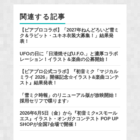
o
o
関連する記事
k
【ピアプロコラボ】「2027年ねんどろいど雪ミ
ク＆ラビット・ユキネ衣装大募集！」結果発
表！
UFOの日に「日清焼そばU.F.O.」と濃厚コラボ
レーション！イラスト＆楽曲の公募開始！
【ピアプロ公式コラボ】『初音ミク「マジカル
ミライ 2026」開催記念☆イラスト&楽曲コンテ
スト』結果発表！
「雪ミク時報」のリニューアル版が放映開始！
採用セリフで喋ります♪
2026年6月5日（金）から『初音ミク×スモール
エス』イラスト・オンガクコンテスト POP UP
SHOPが全国7会場で開催！