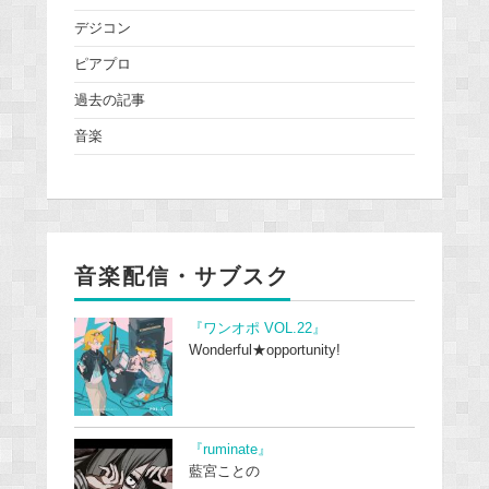
デジコン
ピアプロ
過去の記事
音楽
音楽配信・サブスク
『ワンオポ VOL.22』
Wonderful★opportunity!
『ruminate』
藍宮ことの