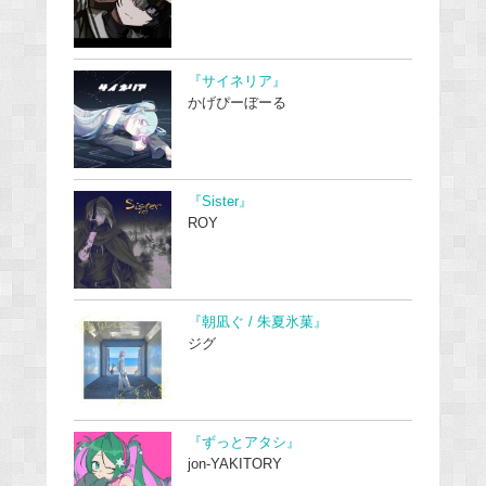
『サイネリア』
かげぴーぼーる
『Sister』
ROY
『朝凪ぐ / 朱夏氷菓』
ジグ
『ずっとアタシ』
jon-YAKITORY