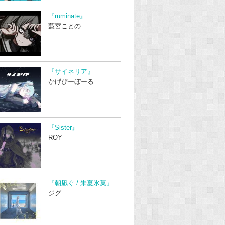
『ruminate』
藍宮ことの
『サイネリア』
かげぴーぼーる
『Sister』
ROY
『朝凪ぐ / 朱夏氷菓』
ジグ