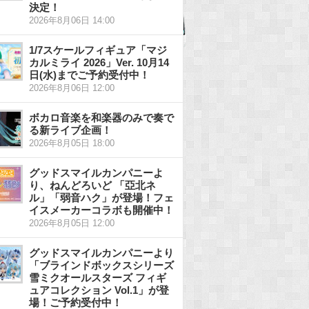
決定！
2026年8月06日 14:00
1/7スケールフィギュア「マジ
カルミライ 2026」Ver. 10月14
日(水)までご予約受付中！
2026年8月06日 12:00
ボカロ音楽を和楽器のみで奏で
る新ライブ企画！
2026年8月05日 18:00
グッドスマイルカンパニーよ
り、ねんどろいど 「亞北ネ
ル」「弱音ハク」が登場！フェ
イスメーカーコラボも開催中！
2026年8月05日 12:00
グッドスマイルカンパニーより
「ブラインドボックスシリーズ
雪ミクオールスターズ フィギ
ュアコレクション Vol.1」が登
場！ご予約受付中！