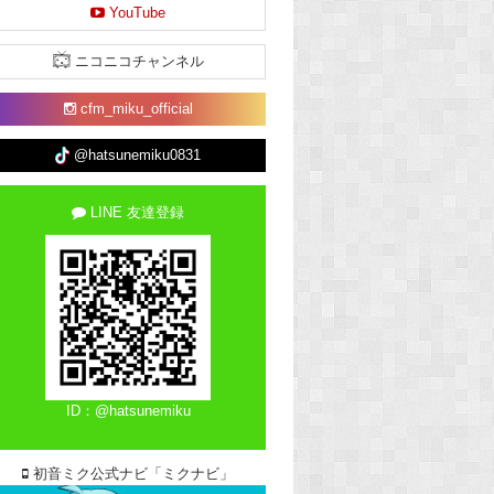
YouTube
ニコニコチャンネル
cfm_miku_official
@hatsunemiku0831
LINE 友達登録
ID：@hatsunemiku
初音ミク公式ナビ「ミクナビ」