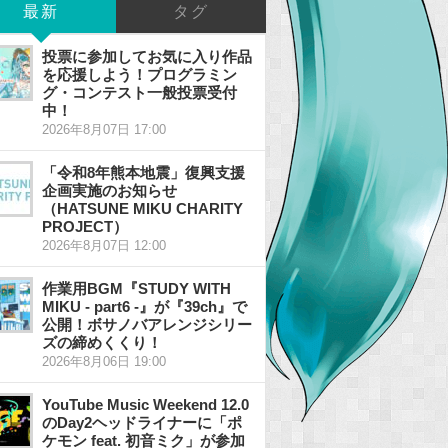
最新
タグ
投票に参加してお気に入り作品
を応援しよう！プログラミン
グ・コンテスト一般投票受付
中！
2026年8月07日 17:00
「令和8年熊本地震」復興支援
企画実施のお知らせ
（HATSUNE MIKU CHARITY
PROJECT）
2026年8月07日 12:00
作業用BGM『STUDY WITH
MIKU - part6 -』が『39ch』で
公開！ボサノバアレンジシリー
ズの締めくくり！
2026年8月06日 19:00
YouTube Music Weekend 12.0
のDay2ヘッドライナーに「ポ
ケモン feat. 初音ミク」が参加