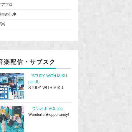
ピアプロ
過去の記事
音楽
音楽配信・サブスク
『STUDY WITH MIKU
part 6』
STUDY WITH MIKU
『ワンオポ VOL.22』
Wonderful★opportunity!