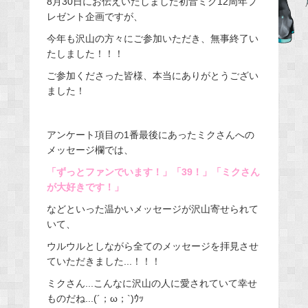
8月30日にお伝えいたしました初音ミク12周年プ
レゼント企画ですが、
b
o
今年も沢山の方々にご参加いただき、無事終了い
o
たしました！！！
k
ご参加くださった皆様、本当にありがとうござい
ました！
アンケート項目の1番最後にあったミクさんへの
メッセージ欄では、
「ずっとファンでいます！」「39！」「ミクさん
が大好きです！」
などといった温かいメッセージが沢山寄せられて
いて、
ウルウルとしながら全てのメッセージを拝見させ
ていただきました...！！！
ミクさん...こんなに沢山の人に愛されていて幸せ
ものだね...(´；ω；`)ｳｯ