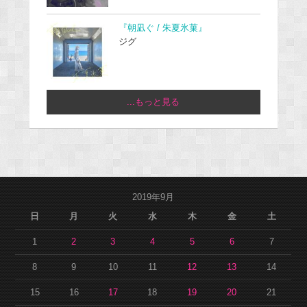
『朝凪ぐ / 朱夏氷菓』
ジグ
...もっと見る
2019年9月
日
月
火
水
木
金
土
1
2
3
4
5
6
7
8
9
10
11
12
13
14
15
16
17
18
19
20
21