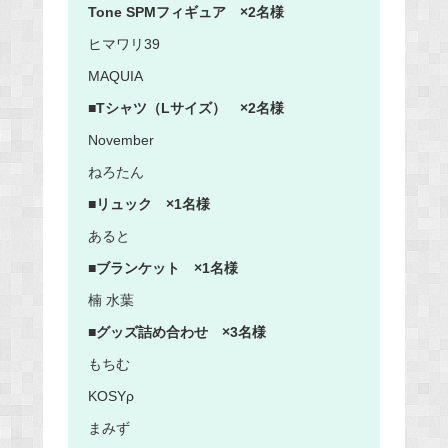
Tone SPMフィギュア ×2名様
ヒマワリ39
MAQUIA
■Tシャツ（Lサイズ） ×2名様
November
ねろたん
■リュック ×1名様
あると
■ブランケット ×1名様
楠 水葉
■グッズ詰め合わせ ×3名様
もちむ
KOSYρ
まみず