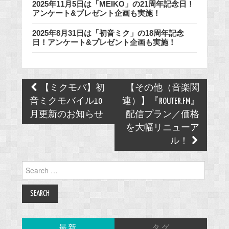
2025年11月5日は「MEIKO」の21周年記念日！
アンケート&プレゼント企画も実施！
2025年8月31日は「初音ミク」の18周年記念
日！アンケート&プレゼント企画も実施！
Post
【ミクモバ】初
【その他（音楽関
navigation
音ミクモバイル10
連）】『ROUTER.FM』
月更新のお知らせ
配信プラン／価格
を大幅リニューア
ル！
Search
for:
最新
タグ