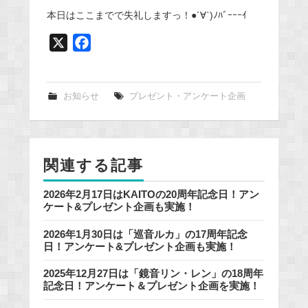
本日はここまでで失礼しますっ！●´∀`)ﾉﾊﾞｰｰｰｲ
X
F
a
c
e
お知らせ
プレゼント・アンケート企画
b
o
o
関連する記事
k
2026年2月17日はKAITOの20周年記念日！アン
ケート&プレゼント企画も実施！
2026年1月30日は「巡音ルカ」の17周年記念
日！アンケート&プレゼント企画も実施！
2025年12月27日は「鏡音リン・レン」の18周年
記念日！アンケート＆プレゼント企画を実施！