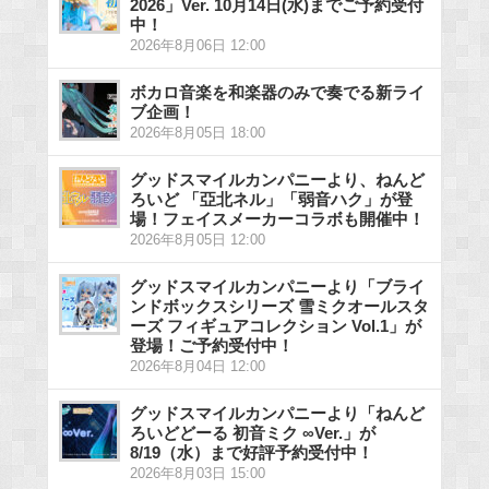
2026」Ver. 10月14日(水)までご予約受付
中！
2026年8月06日 12:00
ボカロ音楽を和楽器のみで奏でる新ライ
ブ企画！
2026年8月05日 18:00
グッドスマイルカンパニーより、ねんど
ろいど 「亞北ネル」「弱音ハク」が登
場！フェイスメーカーコラボも開催中！
2026年8月05日 12:00
グッドスマイルカンパニーより「ブライ
ンドボックスシリーズ 雪ミクオールスタ
ーズ フィギュアコレクション Vol.1」が
登場！ご予約受付中！
2026年8月04日 12:00
グッドスマイルカンパニーより「ねんど
ろいどどーる 初音ミク ∞Ver.」が
8/19（水）まで好評予約受付中！
2026年8月03日 15:00