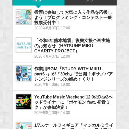
投票に参加してお気に入り作品を応援し
よう！プログラミング・コンテスト一般
投票受付中！
2026年8月07日 17:00
「令和8年熊本地震」復興支援企画実施
のお知らせ（HATSUNE MIKU
CHARITY PROJECT）
2026年8月07日 12:00
作業用BGM『STUDY WITH MIKU -
part6 -』が『39ch』で公開！ボサノバア
レンジシリーズの締めくくり！
2026年8月06日 19:00
YouTube Music Weekend 12.0のDay2ヘ
ッドライナーに「ポケモン feat. 初音ミ
ク」が参加決定！
2026年8月06日 14:00
1/7スケールフィギュア「マジカルミライ