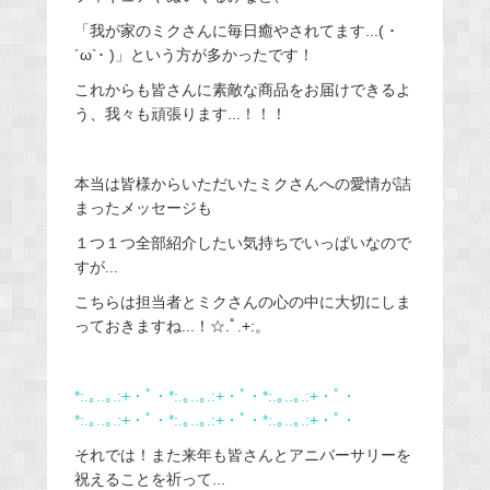
「我が家のミクさんに毎日癒やされてます...( ･
´ω`･ )」という方が多かったです！
これからも皆さんに素敵な商品をお届けできるよ
う、我々も頑張ります...！！！
本当は皆様からいただいたミクさんへの愛情が詰
まったメッセージも
１つ１つ全部紹介したい気持ちでいっぱいなので
すが...
こちらは担当者とミクさんの心の中に大切にしま
っておきますね...！☆.ﾟ.+:。
*:.｡..｡.:+・ﾟ・*:.｡..｡.:+・ﾟ・*:.｡..｡.:+・ﾟ・
*:.｡..｡.:+・ﾟ・*:.｡..｡.:+・ﾟ・*:.｡..｡.:+・ﾟ・
それでは！また来年も皆さんとアニバーサリーを
祝えることを祈って...