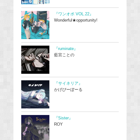
『ワンオポ VOL.22』
Wonderful★opportunity!
『ruminate』
藍宮ことの
『サイネリア』
かげぴーぼーる
『Sister』
ROY