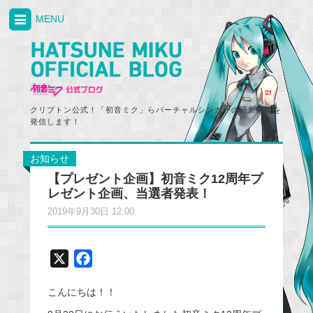
MENU
クリプトン公式！「初音ミク」らバーチャルシンガーの最新情報を
発信します！
お知らせ
【プレゼント企画】初音ミク12周年プ
レゼント企画、当選者発表！
2019年9月30日 12:00
X
F
a
こんにちは！！
c
e