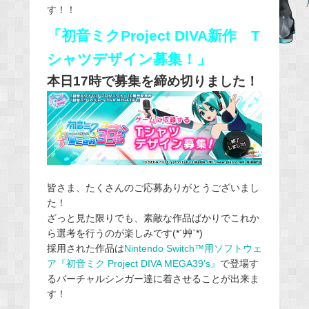
す！！
b
「初音ミクProject DIVA新作 T
o
o
シャツデザイン募集！」
k
本日17時で募集を締め切りました！
皆さま、たくさんのご応募ありがとうございまし
た！
ざっと見た限りでも、素敵な作品ばかりでこれか
ら選考を行うのが楽しみです(*´艸`*)
採用された作品は
Nintendo Switch™用ソフトウェ
ア『初音ミク Project DIVA MEGA39’s』
で登場す
るバーチャルシンガー達に着させることが出来ま
す！