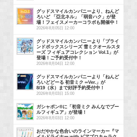
グッドスマイルカンパニーより、ねんど
ろいど 「亞北ネル」「弱音ハク」が登
場！フェイスメーカーコラボも開催中！
2026年8月05日 12:00
グッドスマイルカンパニーより「ブライ
ンドボックスシリーズ 雪ミクオールスタ
ーズ フィギュアコレクション Vol.1」が
登場！ご予約受付中！
2026年8月04日 12:00
グッドスマイルカンパニーより「ねんど
ろいどどーる 初音ミク ∞Ver.」が
8/19（水）まで好評予約受付中！
2026年8月03日 15:00
ガシャポン®に「初音ミク みんなでプー
ルフィギュア」が登場！
2026年8月03日 12:00
おだやかな色合いのラインマーカー『マ
イルドライナー with ピアプロキャラク