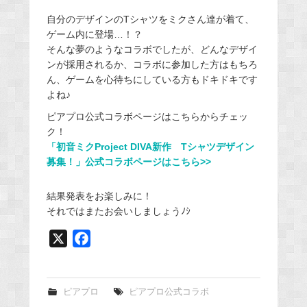
自分のデザインのTシャツをミクさん達が着て、
ゲーム内に登場…！？
そんな夢のようなコラボでしたが、どんなデザイ
ンが採用されるか、コラボに参加した方はもちろ
ん、ゲームを心待ちにしている方もドキドキです
よね♪
ピアプロ公式コラボページはこちらからチェッ
ク！
「初音ミクProject DIVA新作 Tシャツデザイン
募集！」公式コラボページはこちら>>
結果発表をお楽しみに！
それではまたお会いしましょうﾉｼ
X
F
a
c
e
ピアプロ
ピアプロ公式コラボ