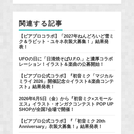
b
o
o
関連する記事
k
【ピアプロコラボ】「2027年ねんどろいど雪ミ
ク＆ラビット・ユキネ衣装大募集！」結果発
表！
UFOの日に「日清焼そばU.F.O.」と濃厚コラボ
レーション！イラスト＆楽曲の公募開始！
【ピアプロ公式コラボ】『初音ミク「マジカル
ミライ 2026」開催記念☆イラスト&楽曲コンテ
スト』結果発表！
2026年6月5日（金）から『初音ミク×スモール
エス』イラスト・オンガクコンテスト POP UP
SHOPが全国7会場で開催！
【ピアプロ公式コラボ】『「初音ミク 20th
Anniversary」衣装大募集！』結果発表！