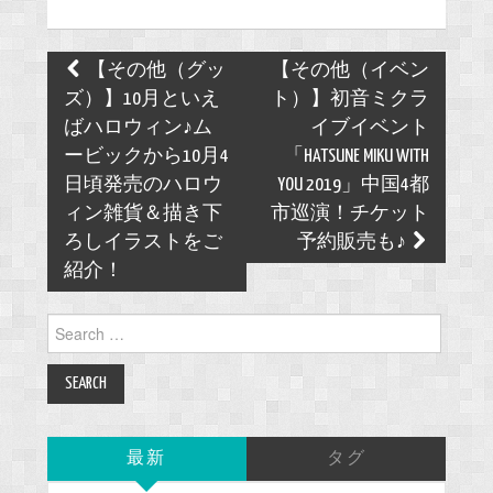
Post
【その他（グッ
【その他（イベン
navigation
ズ）】10月といえ
ト）】初音ミクラ
ばハロウィン♪ム
イブイベント
ービックから10月4
「HATSUNE MIKU WITH
日頃発売のハロウ
YOU 2019」中国4都
ィン雑貨＆描き下
市巡演！チケット
ろしイラストをご
予約販売も♪
紹介！
Search
for:
最新
タグ