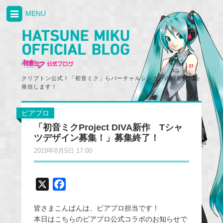
MENU
クリプトン公式！「初音ミク」らバーチャルシンガーの最新情報を
発信します！
ピアプロ
「初音ミクProject DIVA新作 Tシャ
ツデザイン募集！」募集終了！
2019年8月5日 17:00
X
F
a
皆さまこんばんは、ピアプロ担当です！
c
本日はこちらのピアプロ公式コラボのお知らせで
e