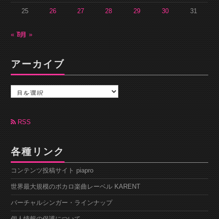
25
26
27
28
29
30
31
« 7月
9月 »
アーカイブ
ア
ー
カ
イ
ブ
RSS
各種リンク
コンテンツ投稿サイト piapro
世界最大規模のボカロ楽曲レーベル KARENT
バーチャルシンガー・ラインナップ