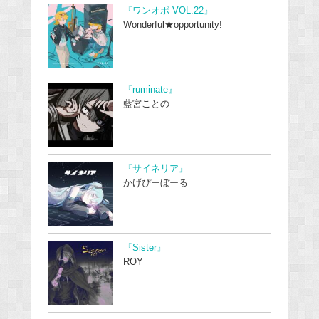
『ワンオポ VOL.22』
Wonderful★opportunity!
『ruminate』
藍宮ことの
『サイネリア』
かげぴーぼーる
『Sister』
ROY