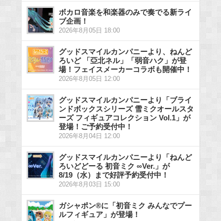
ボカロ音楽を和楽器のみで奏でる新ライ
ブ企画！
2026年8月05日 18:00
グッドスマイルカンパニーより、ねんど
ろいど 「亞北ネル」「弱音ハク」が登
場！フェイスメーカーコラボも開催中！
2026年8月05日 12:00
グッドスマイルカンパニーより「ブライ
ンドボックスシリーズ 雪ミクオールスタ
ーズ フィギュアコレクション Vol.1」が
登場！ご予約受付中！
2026年8月04日 12:00
グッドスマイルカンパニーより「ねんど
ろいどどーる 初音ミク ∞Ver.」が
8/19（水）まで好評予約受付中！
2026年8月03日 15:00
ガシャポン®に「初音ミク みんなでプー
ルフィギュア」が登場！