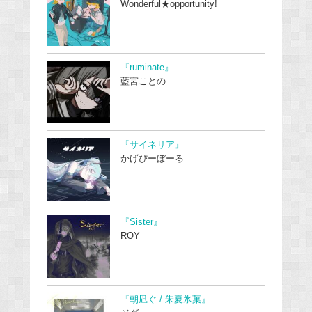
Wonderful★opportunity!
『ruminate』
藍宮ことの
『サイネリア』
かげぴーぼーる
『Sister』
ROY
『朝凪ぐ / 朱夏氷菓』