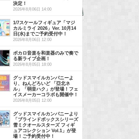
決定！
2026年8月06日 14:00
1/7スケールフィギュア「マジ
カルミライ 2026」Ver. 10月14
日(水)までご予約受付中！
2026年8月06日 12:00
ボカロ音楽を和楽器のみで奏で
る新ライブ企画！
2026年8月05日 18:00
グッドスマイルカンパニーよ
り、ねんどろいど 「亞北ネ
ル」「弱音ハク」が登場！フェ
イスメーカーコラボも開催中！
2026年8月05日 12:00
グッドスマイルカンパニーより
「ブラインドボックスシリーズ
雪ミクオールスターズ フィギ
ュアコレクション Vol.1」が登
場！ご予約受付中！