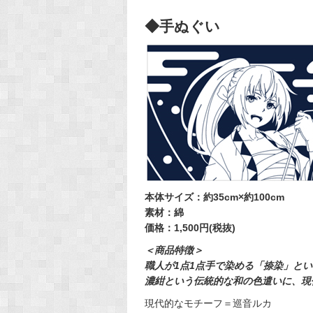
◆手ぬぐい
本体サイズ：約35cm×約100cm
素材：綿
価格：1,500円(税抜)
＜商品特徴＞
職人が1点1点手で染める「捺染」と
濃紺という伝統的な和の色遣いに、現
現代的なモチーフ＝巡音ルカ