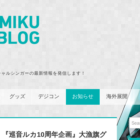
チャルシンガーの最新情報を発信します！
グッズ
デジコン
お知らせ
海外展開
Sear
for:
『巡音ルカ10周年企画』大漁旗グ