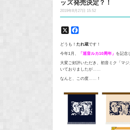
ッズ発売決定？！
2019年8月27日 15:52
X
F
a
どうも！
たれ蔵
です！
c
e
今年1月、
「巡音ルカ10周年」
を記念
b
大変ご好評いただき、初音ミク「マジカ
o
いておりましたが……
o
なんと、この度……！
k