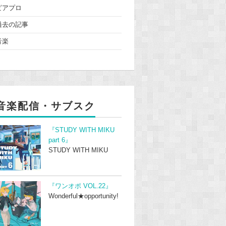
ピアプロ
過去の記事
音楽
音楽配信・サブスク
『STUDY WITH MIKU
part 6』
STUDY WITH MIKU
『ワンオポ VOL.22』
Wonderful★opportunity!