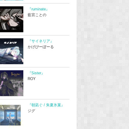
『ruminate』
藍宮ことの
『サイネリア』
かげぴーぼーる
『Sister』
ROY
『朝凪ぐ / 朱夏氷菓』
ジグ