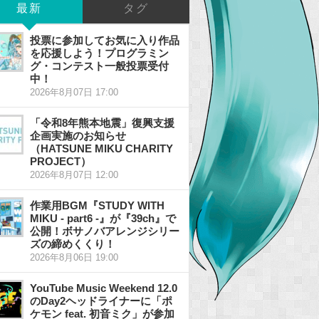
最新
タグ
投票に参加してお気に入り作品
を応援しよう！プログラミン
グ・コンテスト一般投票受付
中！
2026年8月07日 17:00
「令和8年熊本地震」復興支援
企画実施のお知らせ
（HATSUNE MIKU CHARITY
PROJECT）
2026年8月07日 12:00
作業用BGM『STUDY WITH
MIKU - part6 -』が『39ch』で
公開！ボサノバアレンジシリー
ズの締めくくり！
2026年8月06日 19:00
YouTube Music Weekend 12.0
のDay2ヘッドライナーに「ポ
ケモン feat. 初音ミク」が参加