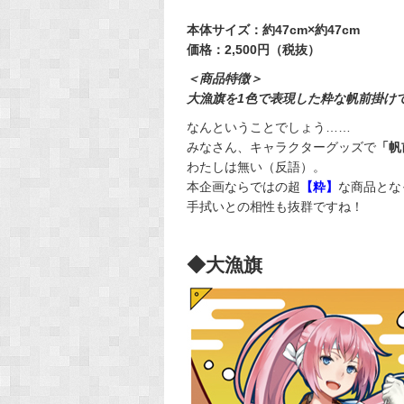
本体サイズ：約47cm×約47cm
価格：2,500円（税抜）
＜商品特徴＞
大漁旗を1色で表現した粋な帆前掛け
なんということでしょう……
みなさん、キャラクターグッズで
「帆
わたしは無い（反語）。
本企画ならではの超
【粋】
な商品とな
手拭いとの相性も抜群ですね！
◆大漁旗