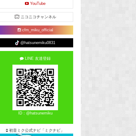
YouTube
ニコニコチャンネル
cfm_miku_official
@hatsunemiku0831
LINE 友達登録
ID：@hatsunemiku
初音ミク公式ナビ「ミクナビ」