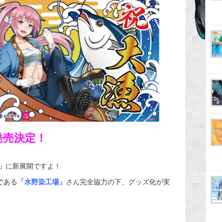
発売決定！
」
に新展開ですよ！
である
「水野染工場」
さん完全協力の下、グッズ化が実