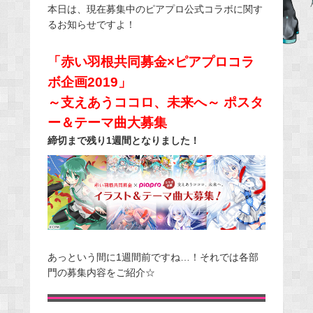
本日は、現在募集中のピアプロ公式コラボに関す
e
るお知らせですよ！
b
o
「赤い羽根共同募金×ピアプロコラ
o
ボ企画2019」
k
～支えあうココロ、未来へ～ ポスタ
ー＆テーマ曲大募集
締切まで残り1週間となりました！
あっという間に1週間前ですね…！それでは各部
門の募集内容をご紹介☆