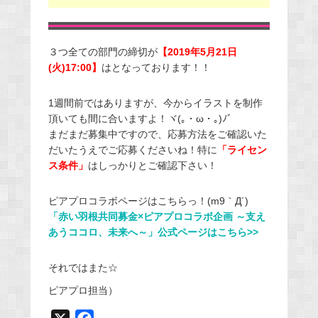
３つ全ての部門の締切が
【2019年5月21日
(火)17:00】
はとなっております！！
1週間前ではありますが、今からイラストを制作
頂いても間に合いますよ！ヾ(｡・ω・｡)ﾉﾞ
まだまだ募集中ですので、応募方法をご確認いた
だいたうえでご応募くださいね！特に
「ライセン
ス条件」
はしっかりとご確認下さい！
ピアプロコラボページはこちらっ！(m9｀Д´)
「赤い羽根共同募金×ピアプロコラボ企画 ～支え
あうココロ、未来へ～」公式ページはこちら>>
それではまた☆
ピアプロ担当）