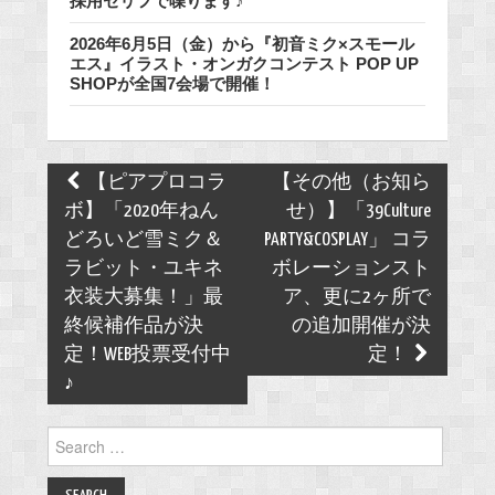
採用セリフで喋ります♪
2026年6月5日（金）から『初音ミク×スモール
エス』イラスト・オンガクコンテスト POP UP
SHOPが全国7会場で開催！
Post
【ピアプロコラ
【その他（お知ら
navigation
ボ】「2020年ねん
せ）】「39Culture
どろいど雪ミク＆
PARTY&COSPLAY」 コラ
ラビット・ユキネ
ボレーションスト
衣装大募集！」最
ア、更に2ヶ所で
終候補作品が決
の追加開催が決
定！WEB投票受付中
定！
♪
Search
for: