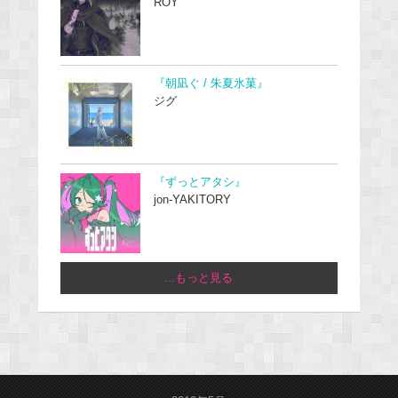
ROY
『朝凪ぐ / 朱夏氷菓』
ジグ
『ずっとアタシ』
jon-YAKITORY
...もっと見る