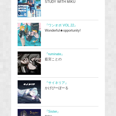
STUDY WITH MIKU
『ワンオポ VOL.22』
Wonderful★opportunity!
『ruminate』
藍宮ことの
『サイネリア』
かげぴーぼーる
『Sister』