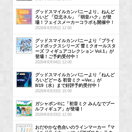
グッドスマイルカンパニーより、ねんど
ろいど 「亞北ネル」「弱音ハク」が登
場！フェイスメーカーコラボも開催中！
2026年8月05日 12:00
グッドスマイルカンパニーより「ブライ
ンドボックスシリーズ 雪ミクオールスタ
ーズ フィギュアコレクション Vol.1」が
登場！ご予約受付中！
2026年8月04日 12:00
グッドスマイルカンパニーより「ねんど
ろいどどーる 初音ミク ∞Ver.」が
8/19（水）まで好評予約受付中！
2026年8月03日 15:00
ガシャポン®に「初音ミク みんなでプー
ルフィギュア」が登場！
2026年8月03日 12:00
おだやかな色合いのラインマーカー『マ