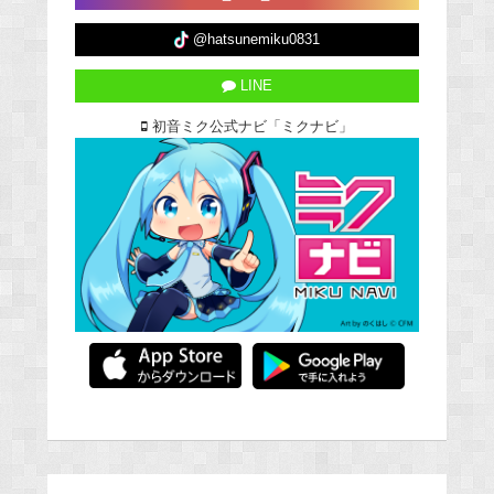
@hatsunemiku0831
LINE
初音ミク公式ナビ「ミクナビ」