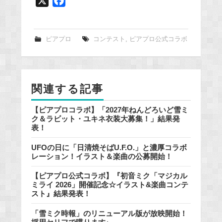
X
F
a
c
e
ピアプロ
コンテスト
,
ピアプロ公式コラボ
b
o
o
関連する記事
k
【ピアプロコラボ】「2027年ねんどろいど雪ミ
ク＆ラビット・ユキネ衣装大募集！」結果発
表！
UFOの日に「日清焼そばU.F.O.」と濃厚コラボ
レーション！イラスト＆楽曲の公募開始！
【ピアプロ公式コラボ】『初音ミク「マジカル
ミライ 2026」開催記念☆イラスト&楽曲コンテ
スト』結果発表！
「雪ミク時報」のリニューアル版が放映開始！