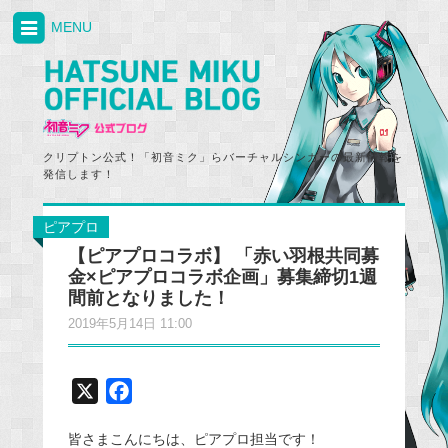
MENU
クリプトン公式！「初音ミク」らバーチャルシンガーの最新情報を
発信します！
ピアプロ
【ピアプロコラボ】 「赤い羽根共同募
金×ピアプロコラボ企画」募集締切1週
間前となりました！
2019年5月14日 11:00
X
F
a
皆さまこんにちは、ピアプロ担当です！
c