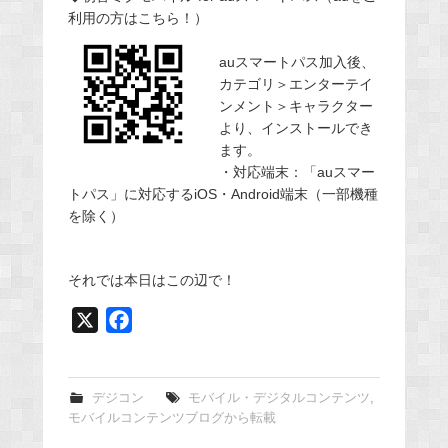
利用の方はこちら！）
auスマートパス加入後、
カテゴリ＞エンターテイ
ンメント＞キャラクター
より、インストールでき
ます。
・対応端末：「auスマー
トパス」に対応するiOS・Android端末（一部機種
を除く）
それでは本日はこの辺で！
X
F
a
c
e
デジコン
モバイル・デジタルコンテンツ
,
モバイルコンテンツブログから転載
b