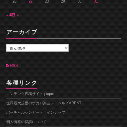
26
27
28
29
30
31
« 4月
6月 »
アーカイブ
ア
ー
カ
イ
ブ
RSS
各種リンク
コンテンツ投稿サイト piapro
世界最大規模のボカロ楽曲レーベル KARENT
バーチャルシンガー・ラインナップ
個人情報の保護について