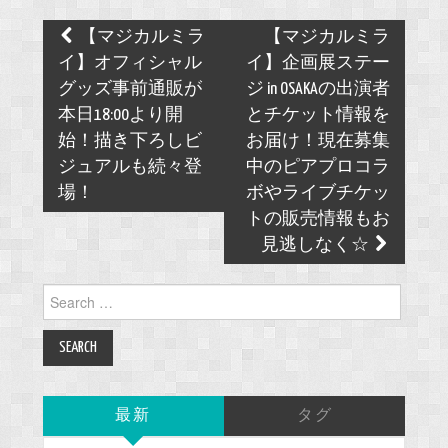
Post
【マジカルミラ
【マジカルミラ
navigation
イ】オフィシャル
イ】企画展ステー
グッズ事前通販が
ジ in OSAKAの出演者
本日18:00より開
とチケット情報を
始！描き下ろしビ
お届け！現在募集
ジュアルも続々登
中のピアプロコラ
場！
ボやライブチケッ
トの販売情報もお
見逃しなく☆
Search
for:
最新
タグ