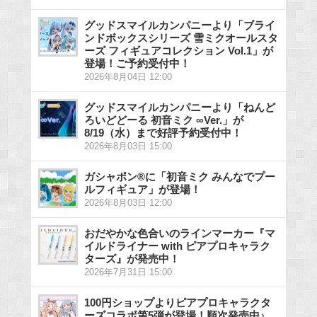
グッドスマイルカンパニーより「ブライ
ンドボックスシリーズ 雪ミクオールスタ
ーズ フィギュアコレクション Vol.1」が
登場！ご予約受付中！
2026年8月04日 12:00
グッドスマイルカンパニーより「ねんど
ろいどどーる 初音ミク ∞Ver.」が
8/19（水）まで好評予約受付中！
2026年8月03日 15:00
ガシャポン®に「初音ミク みんなでプー
ルフィギュア」が登場！
2026年8月03日 12:00
おだやかな色合いのラインマーカー『マ
イルドライナー with ピアプロキャラク
ターズ』が発売中！
2026年7月31日 15:00
100円ショップよりピアプロキャラクタ
ーズコラボ第5弾が登場！順次発売中♪