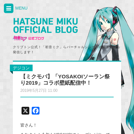
MENU
クリプトン公式！「初音ミク」らバーチャルシンガーの最新情報を
発信します！
デジコン
【ミクモバ】「YOSAKOIソーラン祭
り2019」コラボ壁紙配信中！
2019年5月27日 11:00
X
F
a
皆さん！
c
e