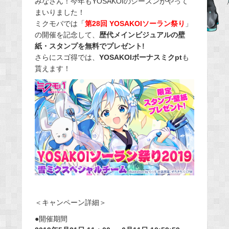
みなさん！今年もYOSAKOIのシーズンがやって
まいりました！
b
ミクモバでは「
第28回 YOSAKOIソーラン祭り
」
o
の開催を記念して、
歴代メインビジュアルの壁
o
紙・スタンプを無料でプレゼント!
k
さらにスゴ得では、
YOSAKOIボーナスミクpt
も
貰えます！
＜キャンペーン詳細＞
●開催期間