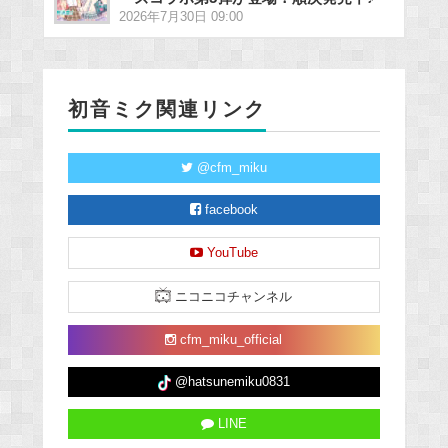
2026年7月30日 09:00
初音ミク関連リンク
@cfm_miku
facebook
YouTube
ニコニコチャンネル
cfm_miku_official
@hatsunemiku0831
LINE