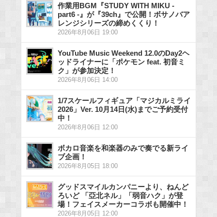
作業用BGM『STUDY WITH MIKU -
part6 -』が『39ch』で公開！ボサノバア
レンジシリーズの締めくくり！
2026年8月06日 19:00
YouTube Music Weekend 12.0のDay2ヘ
ッドライナーに「ポケモン feat. 初音ミ
ク」が参加決定！
2026年8月06日 14:00
1/7スケールフィギュア「マジカルミライ
2026」Ver. 10月14日(水)までご予約受付
中！
2026年8月06日 12:00
ボカロ音楽を和楽器のみで奏でる新ライ
ブ企画！
2026年8月05日 18:00
グッドスマイルカンパニーより、ねんど
ろいど 「亞北ネル」「弱音ハク」が登
場！フェイスメーカーコラボも開催中！
2026年8月05日 12:00