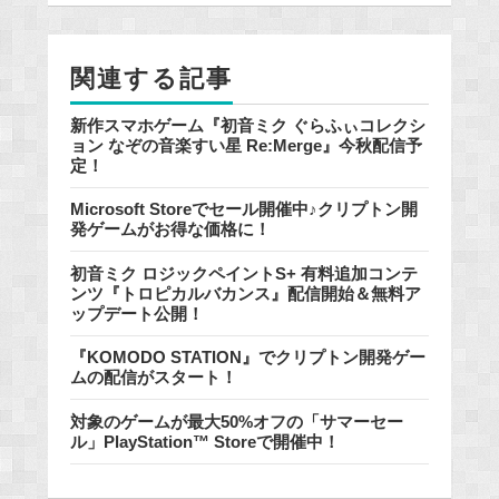
o
o
k
関連する記事
新作スマホゲーム『初音ミク ぐらふぃコレクシ
ョン なぞの音楽すい星 Re:Merge』今秋配信予
定！
Microsoft Storeでセール開催中♪クリプトン開
発ゲームがお得な価格に！
初音ミク ロジックペイントS+ 有料追加コンテ
ンツ『トロピカルバカンス』配信開始＆無料ア
ップデート公開！
『KOMODO STATION』でクリプトン開発ゲー
ムの配信がスタート！
対象のゲームが最大50%オフの「サマーセー
ル」PlayStation™ Storeで開催中！