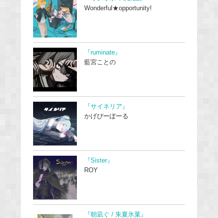
Wonderful★opportunity!
『ruminate』
藍宮ことの
『サイネリア』
かげぴーぼーる
『Sister』
ROY
『朝凪ぐ / 朱夏氷菓』