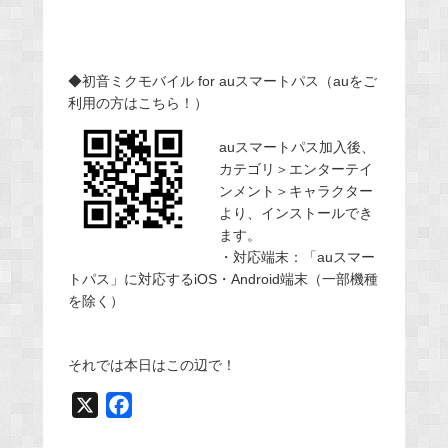
◆初音ミクモバイル for auスマートパス（auをご
利用の方はこちら！）
auスマートパス加入後、
カテゴリ＞エンターテイ
ンメント＞キャラクター
より、インストールでき
ます。
・対応端末：「auスマー
トパス」に対応するiOS・Android端末（一部機種
を除く）
それでは本日はこの辺で！
X
F
a