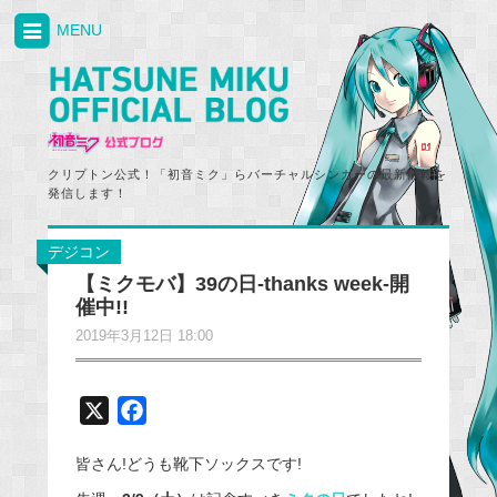
MENU
クリプトン公式！「初音ミク」らバーチャルシンガーの最新情報を
発信します！
デジコン
【ミクモバ】39の日-thanks week-開
催中!!
2019年3月12日 18:00
X
F
a
皆さん!どうも靴下ソックスです!
c
e