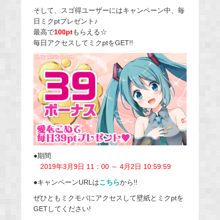
そして、スゴ得ユーザーにはキャンペーン中、毎
日ミクptプレゼント♪
最高で
100pt
もらえる☆
毎日アクセスしてミクptをGET!!
●期間
2019年3月9日 11：00 ～ 4月2日 10:59:59
●キャンペーンURLは
こちら
から!!
ぜひともミクモバにアクセスして壁紙とミクptを
GETしてください!