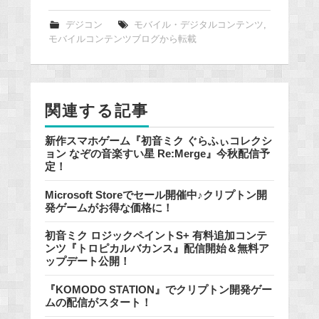
c
e
デジコン
モバイル・デジタルコンテンツ
,
モバイルコンテンツブログから転載
b
o
o
k
関連する記事
新作スマホゲーム『初音ミク ぐらふぃコレクシ
ョン なぞの音楽すい星 Re:Merge』今秋配信予
定！
Microsoft Storeでセール開催中♪クリプトン開
発ゲームがお得な価格に！
初音ミク ロジックペイントS+ 有料追加コンテ
ンツ『トロピカルバカンス』配信開始＆無料ア
ップデート公開！
『KOMODO STATION』でクリプトン開発ゲー
ムの配信がスタート！