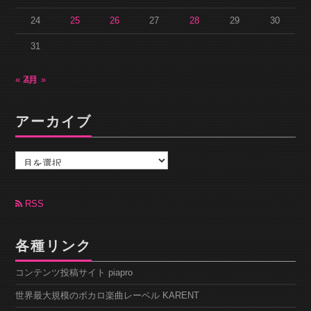
24
25
26
27
28
29
30
31
« 2月
4月 »
アーカイブ
ア
ー
カ
イ
ブ
RSS
各種リンク
コンテンツ投稿サイト piapro
世界最大規模のボカロ楽曲レーベル KARENT