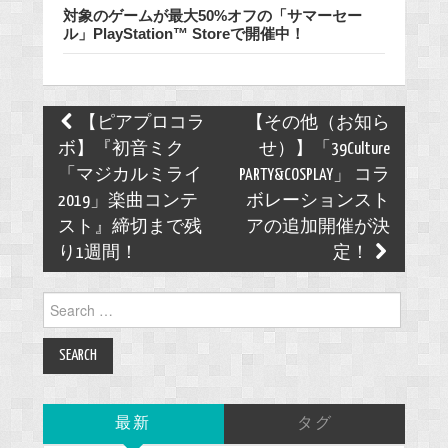
対象のゲームが最大50%オフの「サマーセー
ル」PlayStation™ Storeで開催中！
Post
【ピアプロコラ
【その他（お知ら
navigation
ボ】『初音ミク
せ）】「39Culture
「マジカルミライ
PARTY&COSPLAY」 コラ
2019」楽曲コンテ
ボレーションスト
スト』締切まで残
アの追加開催が決
り1週間！
定！
Search
for:
最新
タグ