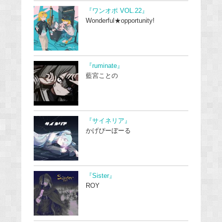
『ワンオポ VOL.22』
Wonderful★opportunity!
『ruminate』
藍宮ことの
『サイネリア』
かげぴーぼーる
『Sister』
ROY