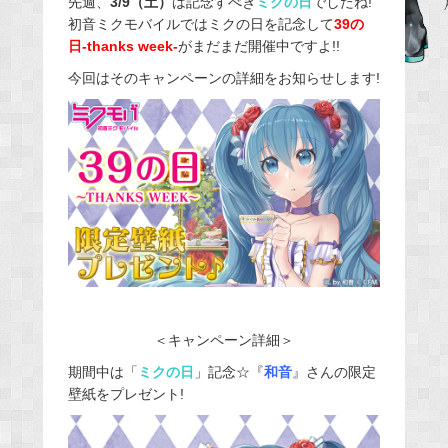
先週、
3/9（土）
は記念すべき
ミクの日
でしたね!
初音ミクモバイルではミクの日を記念して
39の
b
日-thanks week-
がまだまだ開催中ですよ!!
o
o
今回はそのキャンペーンの詳細をお知らせします!
k
＜キャンペーン詳細＞
期間中は「
ミクの日
」記念☆『
和音
』さんの限定
壁紙をプレゼント!