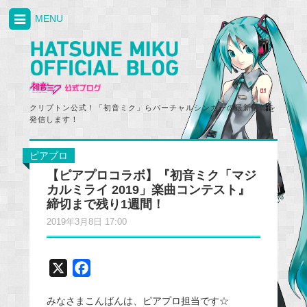
MENU
クリプトン公式！「初音ミク」らバーチャルシンガーの最新情報を
発信します！
ピアプロ
【ピアプロコラボ】『初音ミク「マジ
カルミライ 2019」楽曲コンテスト』
締切まで残り1週間！
2019年3月8日 17:00
X
F
a
みなさまこんばんは、ピアプロ担当です☆
c