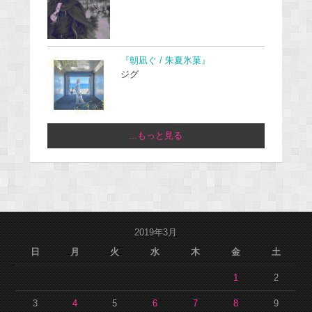
『朝凪ぐ / 朱夏氷菓』
ジグ
...もっと見る
2019年3月
日
月
火
水
木
金
土
1
2
3
4
5
6
7
8
9