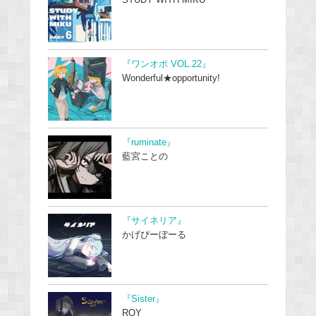
STUDY WITH MIKU
『ワンオポ VOL.22』
Wonderful★opportunity!
『ruminate』
藍宮ことの
『サイネリア』
かげぴーぼーる
『Sister』
ROY