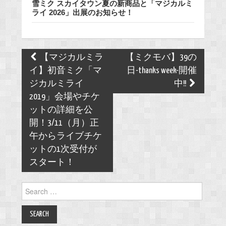
雪ミク スカイタウン夏の新商品と「マジカルミ
ライ 2026」出展のお知らせ！
Post
【マジカルミラ
【ミクモバ】39の
navigation
イ】初音ミク「マ
日-thanks week-開催
ジカルミライ
中!!
2019」会場やチケ
ットの詳細を公
開！3/11（月）正
午からライブチケ
ットの1次受付が
スタート！
Search
for: