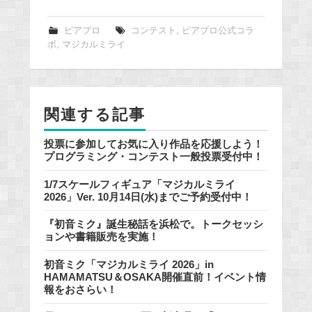
c
e
ピアプロ
コンテスト
,
ピアプロ公式コラ
ボ
,
マジカルミライ
b
o
o
k
関連する記事
投票に参加してお気に入り作品を応援しよう！
プログラミング・コンテスト一般投票受付中！
1/7スケールフィギュア「マジカルミライ
2026」Ver. 10月14日(水)までご予約受付中！
『初音ミク』誕生秘話を浜松で。トークセッシ
ョンや書籍販売を実施！
初音ミク「マジカルミライ 2026」in
HAMAMATSU＆OSAKA開催直前！イベント情
報をおさらい！