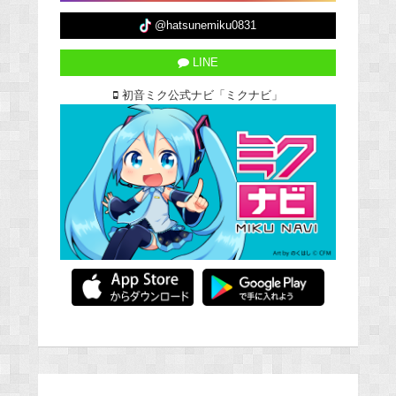
@hatsunemiku0831
LINE
初音ミク公式ナビ「ミクナビ」