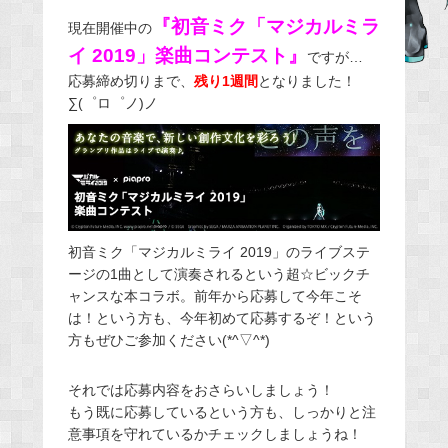
e
『初音ミク「マジカルミラ
現在開催中の
b
イ 2019」楽曲コンテスト』
ですが…
o
応募締め切りまで、
残り1週間
となりました！
o
∑(゜ロ゜ノ)ノ
k
初音ミク「マジカルミライ 2019」のライブステ
ージの1曲として演奏されるという超☆ビックチ
ャンスな本コラボ。前年から応募して今年こそ
は！という方も、今年初めて応募するぞ！という
方もぜひご参加ください(*^▽^*)
それでは応募内容をおさらいしましょう！
もう既に応募しているという方も、しっかりと注
意事項を守れているかチェックしましょうね！