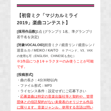
【初音ミク「マジカルミライ
2019」楽曲コンテスト】
[採用作品数]
1点 (グランプリ 1名、準グランプリ
若干名を決定)
[対象VOCALOID]
初音ミク / 鏡音リン / 鏡音レン /
巡音ルカ / MEIKO / KAITO
※ アペンド、V3、V4X
の使用も可（ENGLISH、CHINESEも含む）
※1作品につき1キャラクターのみ使うことが可能
です。
[投稿形式]
・曲の長さ：4分30秒以内
・ファイル形式：MP3
・ライセンス条件：設定せずにご応募下さい
・
応募楽曲は特定の音楽出版社等と契約や、管理
団体との信託契約がない未発表のオリジナル作品
に限ります。音楽ジャンル、使用する言語は問い