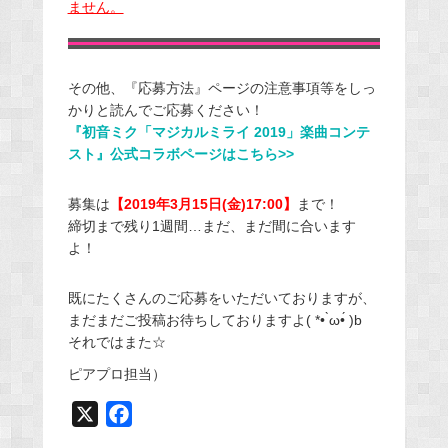
ません。
その他、『応募方法』ページの注意事項等をしっ
かりと読んでご応募ください！
『初音ミク「マジカルミライ 2019」楽曲コンテ
スト』公式コラボページはこちら>>
募集は
【2019年3月15日(金)17:00】
まで！
締切まで残り1週間…まだ、まだ間に合います
よ！
既にたくさんのご応募をいただいておりますが、
まだまだご投稿お待ちしておりますよ( *• ̀ω•́ )b
それではまた☆
ピアプロ担当）
X
F
a