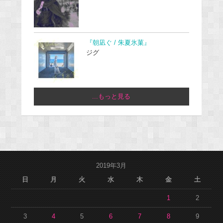
『朝凪ぐ / 朱夏氷菓』
ジグ
...もっと見る
2019年3月
日
月
火
水
木
金
土
1
2
3
4
5
6
7
8
9