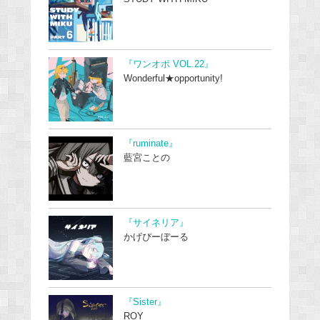
『ワンオポ VOL.22』
Wonderful★opportunity!
『ruminate』
藍宮ことの
『サイネリア』
かげぴーぼーる
『Sister』
ROY