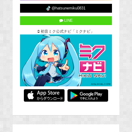
@hatsunemiku0831
LINE
初音ミク公式ナビ「ミクナビ」