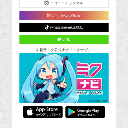
ニコニコチャンネル
cfm_miku_official
@hatsunemiku0831
LINE
初音ミク公式ナビ「ミクナビ」