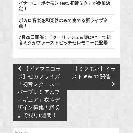
イナーに「ポケモン feat. 初音ミク」が参加決
定！
ボカロ音楽を和楽器のみで奏でる新ライブ企
画！
7月20日開催！「クーリッシュ＆爽DAY」で初
音ミクがファーストピッチセレモニーに登場！
Post
【ピアプロコラ
【ミクモバ】イラ
navigation
ボ】セガプライズ
ストGP Vol.12 開催！
「初音ミク スー
パープレミアムフ
ィギュア」衣装デ
ザイン募集！締切
まで残り1週間！
Search