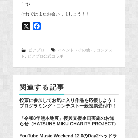
｀*)ﾉ
それではまたお会いしましょう！！
X
F
a
c
e
ピアプロ
イベント（その他）
,
コンテス
ト
,
ピアプロ公式コラボ
b
o
o
k
関連する記事
投票に参加してお気に入り作品を応援しよう！
プログラミング・コンテスト一般投票受付中！
「令和8年熊本地震」復興支援企画実施のお知
らせ（HATSUNE MIKU CHARITY PROJECT）
YouTube Music Weekend 12.0のDay2ヘッドラ