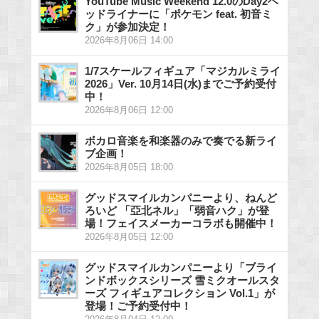
YouTube Music Weekend 12.0のDay2ヘ
ッドライナーに「ポケモン feat. 初音ミ
ク」が参加決定！
2026年8月06日 14:00
1/7スケールフィギュア「マジカルミライ
2026」Ver. 10月14日(水)までご予約受付
中！
2026年8月06日 12:00
ボカロ音楽を和楽器のみで奏でる新ライ
ブ企画！
2026年8月05日 18:00
グッドスマイルカンパニーより、ねんど
ろいど 「亞北ネル」「弱音ハク」が登
場！フェイスメーカーコラボも開催中！
2026年8月05日 12:00
グッドスマイルカンパニーより「ブライ
ンドボックスシリーズ 雪ミクオールスタ
ーズ フィギュアコレクション Vol.1」が
登場！ご予約受付中！