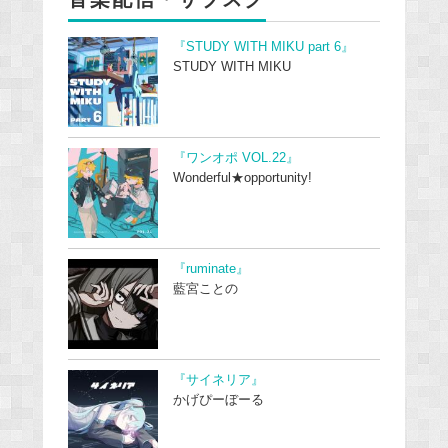
『STUDY WITH MIKU part 6』
STUDY WITH MIKU
『ワンオポ VOL.22』
Wonderful★opportunity!
『ruminate』
藍宮ことの
『サイネリア』
かげぴーぼーる