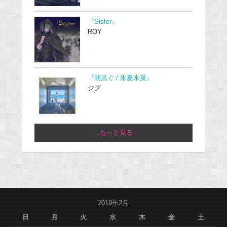
『Sister』
ROY
『朝凪ぐ / 朱夏氷菓』
ジグ
...もっと見る
2019年2月
日
月
火
水
木
金
土