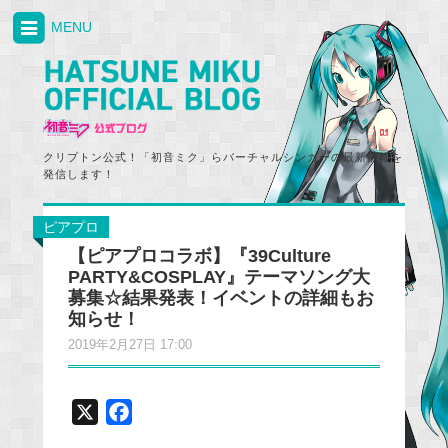
MENU
クリプトン公式！「初音ミク」らバーチャルシンガーの最新情報を
発信します！
ピアプロ
【ピアプロコラボ】『39Culture
PARTY&COSPLAY』テーマソング大
募集☆結果発表！イベントの詳細もお
知らせ！
2019年2月27日 17:00
X
F
a