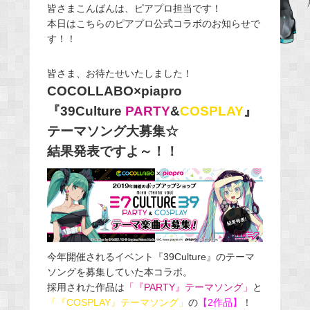
皆さまこんばんは、ピアプロ担当です！
c
本日はこちらのピアプロ公式コラボのお知らせで
e
す！！
b
o
皆さま、お待たせいたしました！
o
COCOLLABO×piapro
k
『39Culture
PARTY
&
COSPLAY
』
テーマソング大募集☆
結果発表ですよ～！！
今年開催されるイベント『39Culture』のテーマ
ソングを募集していた本コラボ。
採用された作品は
「『PARTY』テーマソング」
と
「『COSPLAY』テーマソング」
の
【2作品】
！