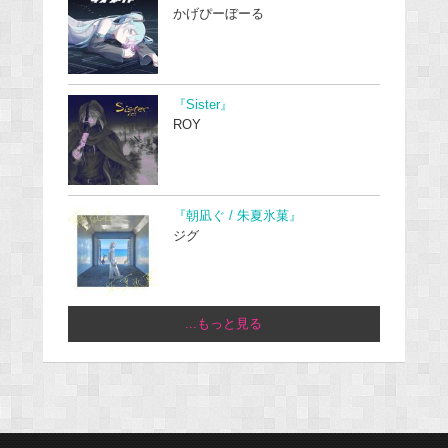
かげぴーぼーる
『Sister』
ROY
『朝凪ぐ / 朱夏氷菓』
ジグ
...もっと見る