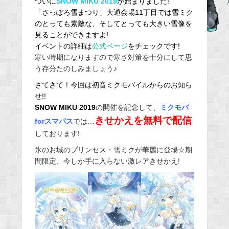
ついに
SNOW MIKU 2019
が始まりました!
「さっぽろ雪まつり」大通会場11丁目では雪ミク
b
のとっても素敵な、そしてとっても大きい
雪像を
o
見ることができますよ!
o
イベントの詳細は
公式ページ
をチェックです!
k
寒い時期になりますので寒さ対策を十分にして思
う存分たのしみましょう♪
さてさて！今回は初音ミクモバイルからのお知ら
せ!!
SNOW MIKU 2019
の開催を記念して、
ミクモバ
きせかえを無料で配信
forスマパス
では…
しております!
氷のお城のプリンセス・雪ミクが華麗に登場☆期
間限定、今しか手に入らない激レアきせかえ!