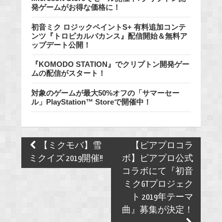
発ゲームがお得な価格に！
初音ミク ロジックペイントS+ 有料追加コンテ
ンツ『トロピカルバカンス』配信開始＆無料ア
ップデート公開！
『KOMODO STATION』でクリプトン開発ゲー
ムの配信がスタート！
対象のゲームが最大50%オフの「サマーセー
ル」PlayStation™ Storeで開催中！
Post
【ミクモバ】雪
【ピアプロコラ
navigation
ミクイズ 2019開催!!
ボ】ピアプロ公式
コラボにて『初音
ミクGTプロジェク
ト 2019年テーマ
曲』募集が決定！