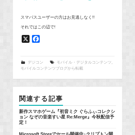
スマパスユーザーの方はお見逃しなく!!
それではこの辺で!
X
F
a
c
e
デジコン
モバイル・デジタルコンテンツ
,
モバイルコンテンツブログから転載
b
o
o
k
関連する記事
新作スマホゲーム『初音ミク ぐらふぃコレクシ
ョン なぞの音楽すい星 Re:Merge』今秋配信予
定！
Microsoft Storeでセール開催中♪クリプトン開