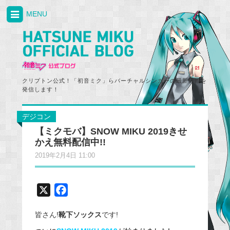
MENU
クリプトン公式！「初音ミク」らバーチャルシンガーの最新情報を
発信します！
デジコン
【ミクモバ】SNOW MIKU 2019きせ
かえ無料配信中!!
2019年2月4日 11:00
X
F
a
皆さん!
靴下ソックス
です!
c
e