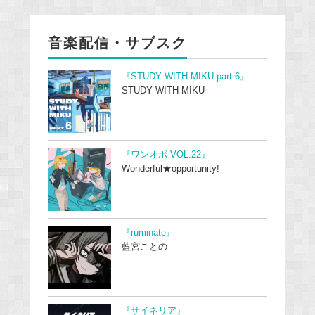
音楽配信・サブスク
『STUDY WITH MIKU part 6』
STUDY WITH MIKU
『ワンオポ VOL.22』
Wonderful★opportunity!
『ruminate』
藍宮ことの
『サイネリア』