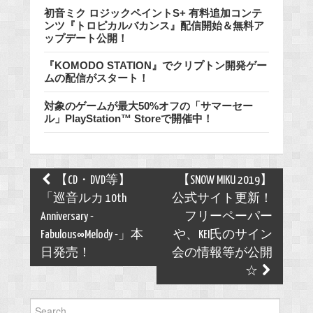
初音ミク ロジックペイントS+ 有料追加コンテ
ンツ『トロピカルバカンス』配信開始＆無料ア
ップデート公開！
『KOMODO STATION』でクリプトン開発ゲー
ムの配信がスタート！
対象のゲームが最大50%オフの「サマーセー
ル」PlayStation™ Storeで開催中！
Post
【CD・DVD等】
【SNOW MIKU 2019】
navigation
「巡音ルカ 10th
公式サイト更新！
Anniversary -
フリーペーパー
Fabulous∞Melody -」本
や、KEI氏のサイン
日発売！
会の情報等が公開
☆
Search