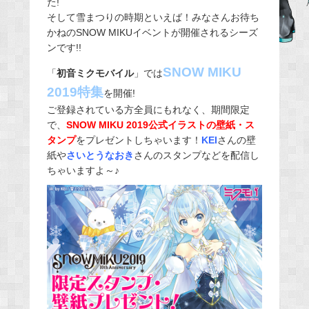
た!
b
そして雪まつりの時期といえば！みなさんお待ち
o
かねのSNOW MIKUイベントが開催されるシーズ
o
ンです!!
k
SNOW MIKU
「
初音ミクモバイル
」では
2019特集
を開催!
ご登録されている方全員にもれなく、期間限定
で、
SNOW MIKU 2019公式イラストの壁紙・ス
タンプ
をプレゼントしちゃいます！
KEI
さんの壁
紙や
さいとうなおき
さんのスタンプなどを配信し
ちゃいますよ～♪