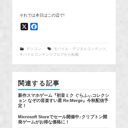
それでは本日はこの辺で!
X
F
a
c
e
デジコン
モバイル・デジタルコンテンツ
,
モバイルコンテンツブログから転載
b
o
o
k
関連する記事
新作スマホゲーム『初音ミク ぐらふぃコレクシ
ョン なぞの音楽すい星 Re:Merge』今秋配信予
定！
Microsoft Storeでセール開催中♪クリプトン開
発ゲームがお得な価格に！