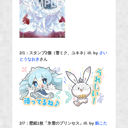
2/1：スタンプ2個（雪ミク、ユキネ）ill. by
さい
とうなおき
さん
2/7：壁紙1枚「氷雪のプリンセス」ill. by
餡こた