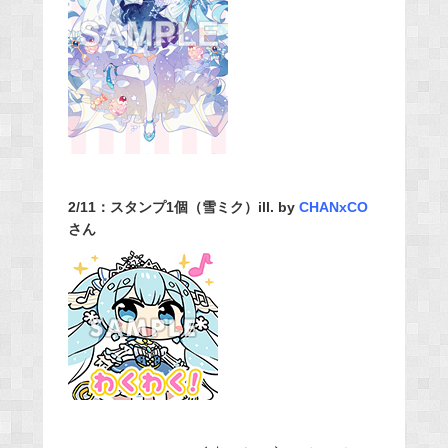
2/11：スタンプ1個（雪ミク）ill. by
CHANxCO
さん