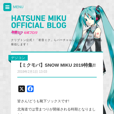
MENU
クリプトン公式！「初音ミク」らバーチャルシンガーの最新情報を
発信します！
デジコン
【ミクモバ】SNOW MIKU 2019特集!!
2019年2月1日 13:03
X
F
a
皆さん!どうも靴下ソックスです!
c
e
北海道では雪まつりが開催される時期となりまし