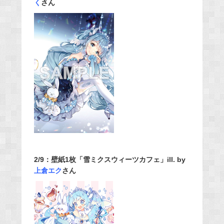
く
さん
2/9：壁紙1枚「雪ミクスウィーツカフェ」ill. by
上倉エク
さん