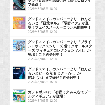
ボカロ音楽を和楽器のみで奏でる新ライ
ブ企画！
2026年8月05日 18:00
グッドスマイルカンパニーより、ねんど
ろいど 「亞北ネル」「弱音ハク」が登
場！フェイスメーカーコラボも開催中！
2026年8月05日 12:00
グッドスマイルカンパニーより「ブライ
ンドボックスシリーズ 雪ミクオールスタ
ーズ フィギュアコレクション Vol.1」が
登場！ご予約受付中！
2026年8月04日 12:00
グッドスマイルカンパニーより「ねんど
ろいどどーる 初音ミク ∞Ver.」が
8/19（水）まで好評予約受付中！
2026年8月03日 15:00
ガシャポン®に「初音ミク みんなでプー
ルフィギュア」が登場！
2026年8月03日 12:00