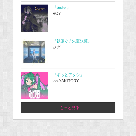
『Sister』
ROY
『朝凪ぐ / 朱夏氷菓』
ジグ
『ずっとアタシ』
jon-YAKITORY
...もっと見る