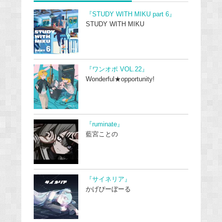
『STUDY WITH MIKU part 6』
STUDY WITH MIKU
『ワンオポ VOL.22』
Wonderful★opportunity!
『ruminate』
藍宮ことの
『サイネリア』
かげぴーぼーる