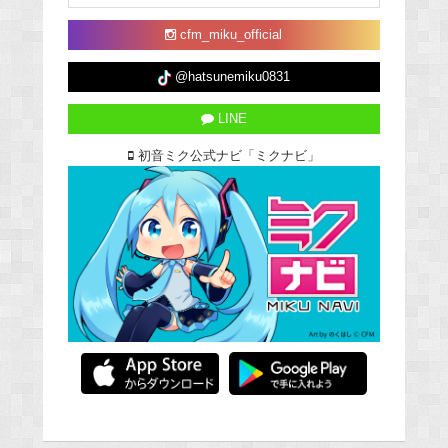
cfm_miku_official
@hatsunemiku0831
LINE
初音ミク公式ナビ「ミクナビ」