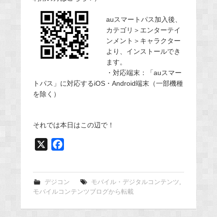
auスマートパス加入後、
カテゴリ＞エンターテイ
ンメント＞キャラクター
より、インストールでき
ます。
・対応端末：「auスマー
トパス」に対応するiOS・Android端末（一部機種
を除く）
それでは本日はこの辺で！
X
F
a
c
e
デジコン
モバイル・デジタルコンテンツ
,
モバイルコンテンツブログから転載
b
o