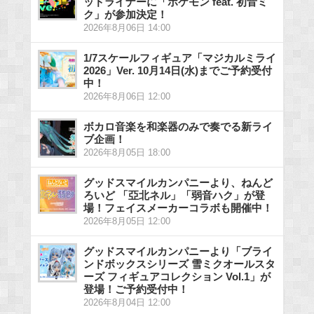
ッドライナーに「ポケモン feat. 初音ミ
ク」が参加決定！
2026年8月06日 14:00
1/7スケールフィギュア「マジカルミライ
2026」Ver. 10月14日(水)までご予約受付
中！
2026年8月06日 12:00
ボカロ音楽を和楽器のみで奏でる新ライ
ブ企画！
2026年8月05日 18:00
グッドスマイルカンパニーより、ねんど
ろいど 「亞北ネル」「弱音ハク」が登
場！フェイスメーカーコラボも開催中！
2026年8月05日 12:00
グッドスマイルカンパニーより「ブライ
ンドボックスシリーズ 雪ミクオールスタ
ーズ フィギュアコレクション Vol.1」が
登場！ご予約受付中！
2026年8月04日 12:00