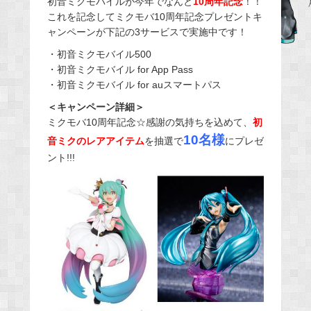
初音ミクモバイルが今年でなんと
10周年記念
！！
これを記念してミクモバ10周年記念プレゼントキ
b
ャンペーンが下記の3サービスで実施中です！
o
o
・初音ミクモバイル500
・初音ミクモバイル for App Pass
k
・初音ミクモバイル for auスマートパス
＜キャンペーン詳細＞
ミクモバ10周年記念☆感謝の気持ちを込めて、
初
10名様
音ミクのレアアイテム
を抽選で
にプレゼ
ント!!!