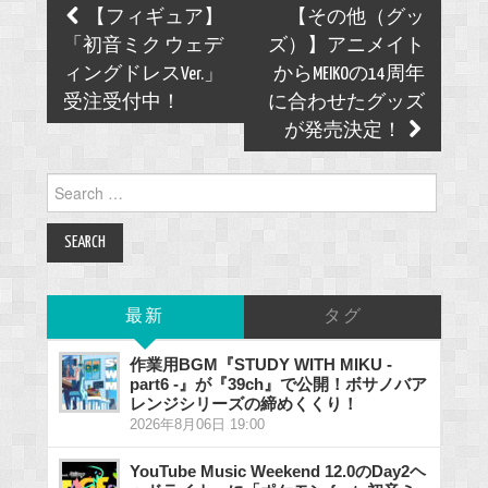
Post
【フィギュア】
【その他（グッ
navigation
「初音ミク ウェデ
ズ）】アニメイト
ィングドレスVer.」
からMEIKOの14周年
受注受付中！
に合わせたグッズ
が発売決定！
Search
for:
最新
タグ
作業用BGM『STUDY WITH MIKU -
part6 -』が『39ch』で公開！ボサノバア
レンジシリーズの締めくくり！
2026年8月06日 19:00
YouTube Music Weekend 12.0のDay2ヘ