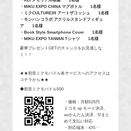
・KEI メモリアル画集 1名様
・MIKU EXPO CHINA マグボトル 1名様
・ミクCULTURE39 アートザコッシュ 1名様
・モンハンコラボ アクリルスタンドフィギュ
ア 1名様
・Book Style Smartphone Cover 1名様
・MIKU EXPO TAIWAN Tシャツ 1名様
豪華プレゼントGETのチャンスをお見逃しな
く！！
★★初音ミクモバイル各サービスへのアクセスは
コチラから★★
◆初音ミクモバイル500
・価格：月額525円
ドコモ sp モード決済、
auかんたん決済、S!まと
めて支払い対応
・対応端末：iOS・