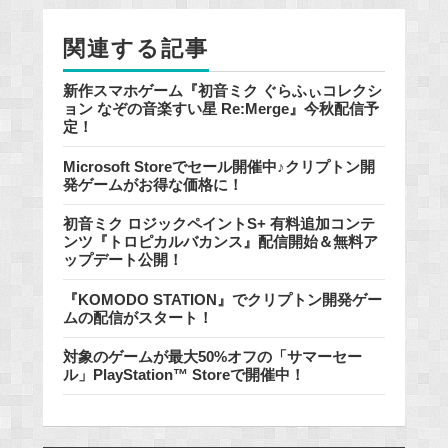
o
k
関連する記事
新作スマホゲーム『初音ミク ぐらふぃコレクシ
ョン なぞの音楽すい星 Re:Merge』今秋配信予
定！
Microsoft Storeでセール開催中♪クリプトン開
発ゲームがお得な価格に！
初音ミク ロジックペイントS+ 有料追加コンテ
ンツ『トロピカルバカンス』配信開始＆無料ア
ップデート公開！
『KOMODO STATION』でクリプトン開発ゲー
ムの配信がスタート！
対象のゲームが最大50%オフの「サマーセー
ル」PlayStation™ Storeで開催中！