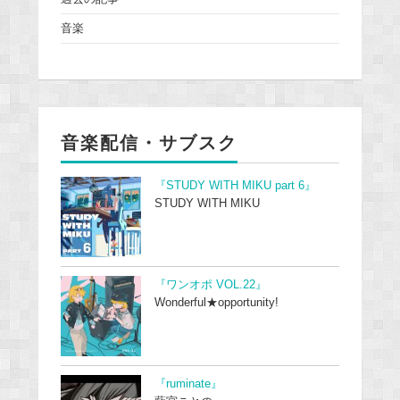
音楽
音楽配信・サブスク
『STUDY WITH MIKU part 6』
STUDY WITH MIKU
『ワンオポ VOL.22』
Wonderful★opportunity!
『ruminate』