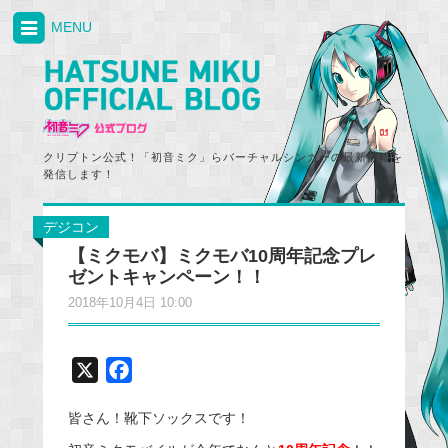
MENU
クリプトン公式！「初音ミク」らバーチャルシンガーの最新情報を
発信します！
デジコン
【ミクモバ】ミクモバ10周年記念プレ
ゼントキャンペーン！！
2018年10月4日 10:00
X
F
a
皆さん！靴下ソックスです！
c
e