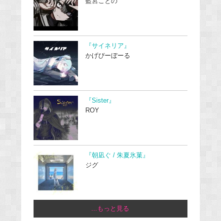
藍宮ことの
『サイネリア』
かげぴーぼーる
『Sister』
ROY
『朝凪ぐ / 朱夏氷菓』
ジグ
...もっと見る