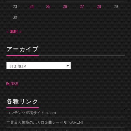
23
24
25
26
27
28
29
30
« 8月
10月 »
アーカイブ
ア
ー
カ
イ
ブ
RSS
各種リンク
コンテンツ投稿サイト piapro
世界最大規模のボカロ楽曲レーベル KARENT