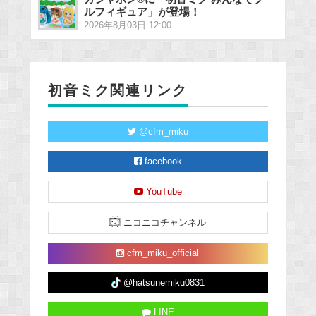
ルフィギュア」が登場！
2026年8月03日 12:00
初音ミク関連リンク
@cfm_miku
facebook
YouTube
ニコニコチャンネル
cfm_miku_official
@hatsunemiku0831
LINE