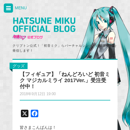
MENU
クリプトン公式！「初音ミク」らバーチャルシンガーの最新情報を
発信します！
グッズ
【フィギュア】「ねんどろいど 初音ミ
ク マジカルミライ 2017Ver.」受注受
付中！
2018年9月12日 19:00
X
F
a
皆さまこんばんは！
c