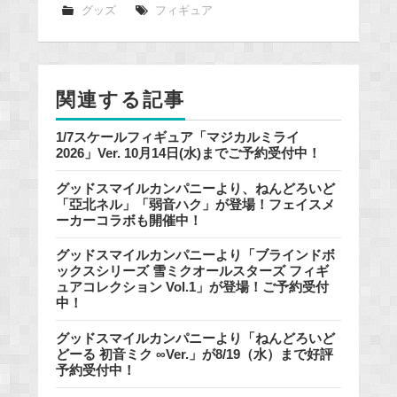
e
グッズ
フィギュア
b
o
o
関連する記事
k
1/7スケールフィギュア「マジカルミライ
2026」Ver. 10月14日(水)までご予約受付中！
グッドスマイルカンパニーより、ねんどろいど
「亞北ネル」「弱音ハク」が登場！フェイスメ
ーカーコラボも開催中！
グッドスマイルカンパニーより「ブラインドボ
ックスシリーズ 雪ミクオールスターズ フィギ
ュアコレクション Vol.1」が登場！ご予約受付
中！
グッドスマイルカンパニーより「ねんどろいど
どーる 初音ミク ∞Ver.」が8/19（水）まで好評
予約受付中！