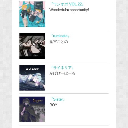
『ワンオポ VOL.22』
Wonderful★opportunity!
『ruminate』
藍宮ことの
『サイネリア』
かげぴーぼーる
『Sister』
ROY