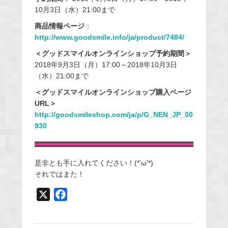
10月3日（水）21:00まで
商品情報ページ
：
http://www.goodsmile.info/ja/product/7484/
＜グッドスマイルオンラインショップ予約期間＞
2018年9月3日（月）17:00～2018年10月3日
（水）21:00まで
＜グッドスマイルオンラインショップ購入ページ
URL＞
http://goodsmileshop.com/ja/p/G_NEN_JP_00
930
是非とも手に入れてください！(*'ω'*)
それではまた！
X
F
a
c