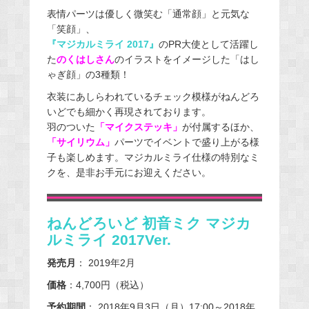
表情パーツは優しく微笑む「通常顔」と元気な
「笑顔」、
『マジカルミライ 2017』
のPR大使として活躍し
た
のくはしさん
のイラストをイメージした「はし
ゃぎ顔」の3種類！
衣装にあしらわれているチェック模様がねんどろ
いどでも細かく再現されております。
羽のついた
「マイクステッキ」
が付属するほか、
「サイリウム」
パーツでイベントで盛り上がる様
子も楽しめます。マジカルミライ仕様の特別なミ
クを、是非お手元にお迎えください。
ねんどろいど 初音ミク マジカ
ルミライ 2017Ver.
発売月
： 2019年2月
価格
：4,700円（税込）
予約期間
： 2018年9月3日（月）17:00～2018年