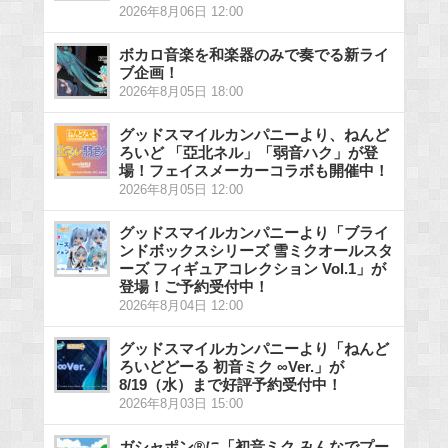
2026年8月06日 12:00
ボカロ音楽を和楽器のみで奏でる新ライ
ブ企画！
2026年8月05日 18:00
グッドスマイルカンパニーより、ねんど
ろいど 「亞北ネル」「弱音ハク」が登
場！フェイスメーカーコラボも開催中！
2026年8月05日 12:00
グッドスマイルカンパニーより「ブライ
ンドボックスシリーズ 雪ミクオールスタ
ーズ フィギュアコレクション Vol.1」が
登場！ご予約受付中！
2026年8月04日 12:00
グッドスマイルカンパニーより「ねんど
ろいどどーる 初音ミク ∞Ver.」が
8/19（水）まで好評予約受付中！
2026年8月03日 15:00
ガシャポン®に「初音ミク みんなでプー