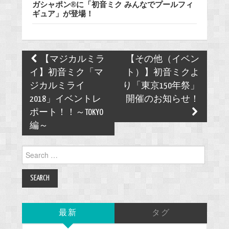
ガシャポン®に「初音ミク みんなでプールフィ
ギュア」が登場！
Post
【マジカルミラ
【その他（イベン
navigation
イ】初音ミク「マ
ト）】初音ミクよ
ジカルミライ
り「東京150年祭」
2018」イベントレ
開催のお知らせ！
ポート！！～TOKYO
編～
Search
for:
最新
タグ