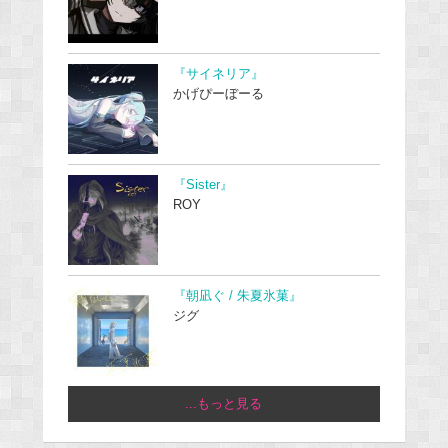
『サイネリア』
かげぴーぼーる
『Sister』
ROY
『朝凪ぐ / 朱夏氷菓』
ジグ
...もっと見る