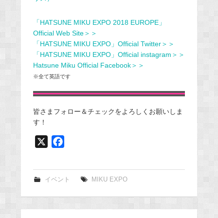
「HATSUNE MIKU EXPO 2018 EUROPE」
Official Web Site＞＞
「HATSUNE MIKU EXPO」Official Twitter＞＞
「HATSUNE MIKU EXPO」Official instagram＞＞
Hatsune Miku Official Facebook＞＞
※全て英語です
皆さまフォロー＆チェックをよろしくお願いしま
す！
X
F
a
c
e
イベント
MIKU EXPO
b
o
o