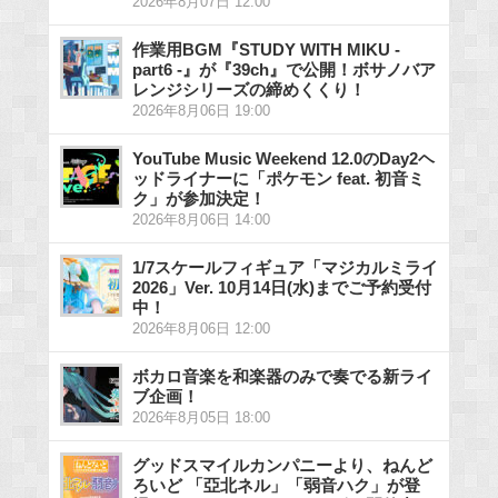
2026年8月07日 12:00
作業用BGM『STUDY WITH MIKU -
part6 -』が『39ch』で公開！ボサノバア
レンジシリーズの締めくくり！
2026年8月06日 19:00
YouTube Music Weekend 12.0のDay2ヘ
ッドライナーに「ポケモン feat. 初音ミ
ク」が参加決定！
2026年8月06日 14:00
1/7スケールフィギュア「マジカルミライ
2026」Ver. 10月14日(水)までご予約受付
中！
2026年8月06日 12:00
ボカロ音楽を和楽器のみで奏でる新ライ
ブ企画！
2026年8月05日 18:00
グッドスマイルカンパニーより、ねんど
ろいど 「亞北ネル」「弱音ハク」が登