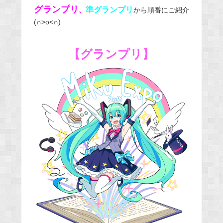
グランプリ
準グランプリ
、
から順番にご紹介
(∩˃o˂∩)
【グランプリ】