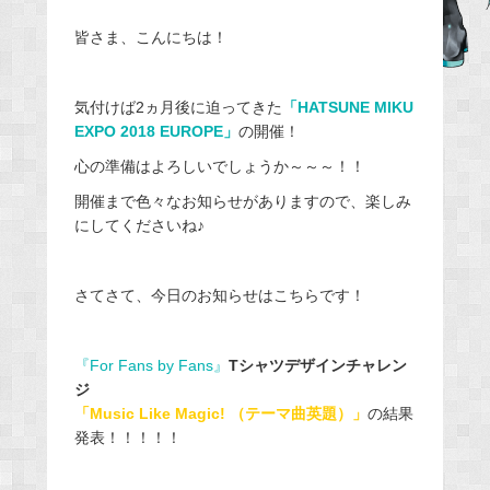
b
皆さま、こんにちは！
o
o
気付けば2ヵ月後に迫ってきた
「HATSUNE MIKU
k
EXPO 2018 EUROPE」
の開催！
心の準備はよろしいでしょうか～～～！！
開催まで色々なお知らせがありますので、楽しみ
にしてくださいね♪
さてさて、今日のお知らせはこちらです！
『For Fans by Fans』
Tシャツデザインチャレン
ジ
「Music Like Magic! （テーマ曲英題）」
の結果
発表！！！！！