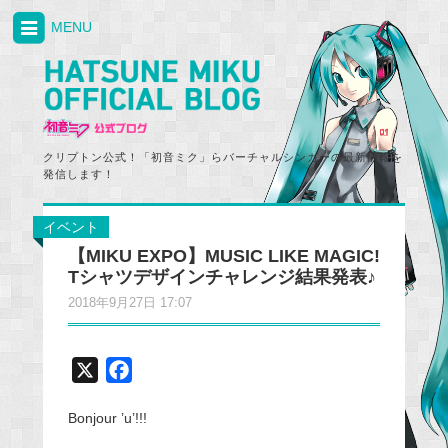
MENU
クリプトン公式！「初音ミク」らバーチャルシンガーの最新情報を
発信します！
イベント
【MIKU EXPO】MUSIC LIKE MAGIC!
Tシャツデザインチャレンジ結果発表♪
2018年9月27日 17:07
X
F
a
Bonjour ’u’!!!
c
e