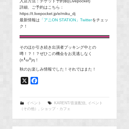
入店方法：チケット予約制(Livepocket)
詳細、ご予約はこちら：
https://t.livepocket.jp/e/miku_dj
最新情報は
「アニON STATION」Twitter
をチェッ
ク！
そのほか引き続き出演者ブッキング中との
噂！？！？ぜひこの機会をお見逃しなく
(n╹ω╹)η！
秋のお楽しみ情報でした！それではまた！
X
F
a
c
e
イベント
KARENT/音楽配信
,
イベント
（その他）
,
ショップ・カフェ
b
o
o