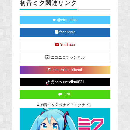
初音ミク関連リンク
@cfm_miku
facebook
YouTube
ニコニコチャンネル
cfm_miku_official
@hatsunemiku0831
LINE
初音ミク公式ナビ「ミクナビ」