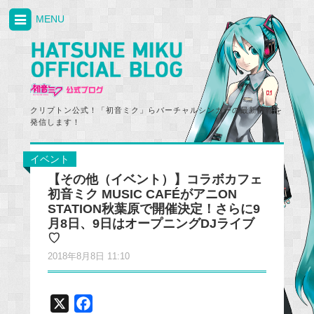
MENU
クリプトン公式！「初音ミク」らバーチャルシンガーの最新情報を
発信します！
イベント
【その他（イベント）】コラボカフェ
初音ミク MUSIC CAFÉがアニON
STATION秋葉原で開催決定！さらに9
月8日、9日はオープニングDJライブ
♡
2018年8月8日 11:10
X
F