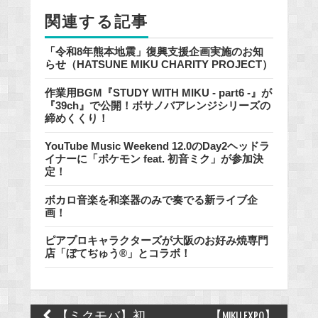
k
関連する記事
「令和8年熊本地震」復興支援企画実施のお知
らせ（HATSUNE MIKU CHARITY PROJECT）
作業用BGM『STUDY WITH MIKU - part6 -』が
『39ch』で公開！ボサノバアレンジシリーズの
締めくくり！
YouTube Music Weekend 12.0のDay2ヘッドラ
イナーに「ポケモン feat. 初音ミク」が参加決
定！
ボカロ音楽を和楽器のみで奏でる新ライブ企
画！
ピアプロキャラクターズが大阪のお好み焼専門
店「ぼてぢゅう®」とコラボ！
Post
【ミクモバ】初
【MIKU EXPO】