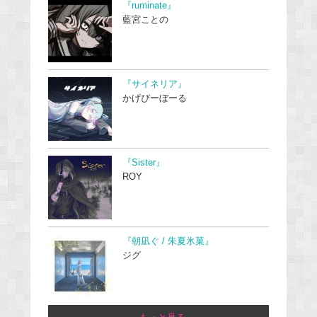
『ruminate』
藍宮ことの
『サイネリア』
かげぴーぼーる
『Sister』
ROY
『朝凪ぐ / 朱夏氷菓』
ジグ