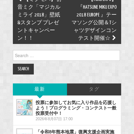
navigation
音ミク「マジカル
『HATSUNE MIKU EXPO
ミライ 2018」壁紙
2018 EUROPE 』テー
&スタンプ プレゼ
マソング公開＆Tシ
ントキャンペー
ャツデザインコン
ン！！
テスト開催☆
Search
for:
最新
タグ
投票に参加してお気に入り作品を応援し
よう！プログラミング・コンテスト一般
投票受付中！
2026年8月07日 17:00
「令和8年熊本地震」復興支援企画実施