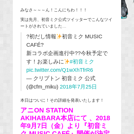
a
みなさ～～～ん！こんにちわ！！！
c
e
実は先月、初音ミク公式ツイッターでこんなツイ
ートがされていました…
b
o
?初だし情報
初音ミク MUSIC
o
CAFÉ?
k
新コラボ企画進行中??今秋予定で
す！お楽しみに
#初音ミク
pic.twitter.com/Q1wXhTfrR6
— クリプトン 初音ミク 公式
(@cfm_miku)
2018年7月25日
本日はついに！その詳細を発表いたします！
アニON STATION
AKIHABARA本店にて 、2018
年9月7日（金）より『初音ミ
ク MUSIC CAFÉ』開催が決定