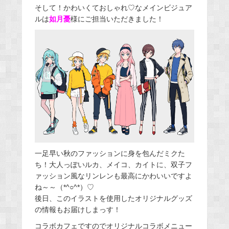
そして！かわいくておしゃれ♡なメインビジュア
ルは
如月憂
様にご担当いただきました！
一足早い秋のファッションに身を包んだミクた
ち！大人っぽいルカ、メイコ、カイトに、双子フ
ァッション風なリンレンも最高にかわいいですよ
ね～～（*^○^*）♡
後日、このイラストを使用したオリジナルグッズ
の情報もお届けしまっす！
コラボカフェですのでオリジナルコラボメニュー