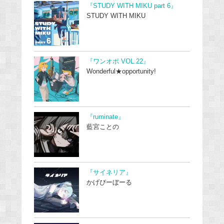
『STUDY WITH MIKU part 6』
STUDY WITH MIKU
『ワンオポ VOL.22』
Wonderful★opportunity!
『ruminate』
藍宮ことの
『サイネリア』
かげぴーぼーる