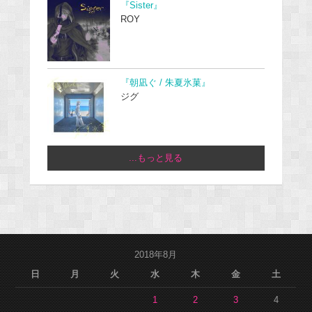
『Sister』
ROY
『朝凪ぐ / 朱夏氷菓』
ジグ
...もっと見る
2018年8月
日
月
火
水
木
金
土
1
2
3
4