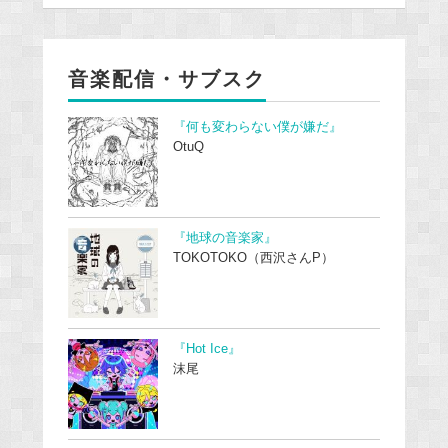
音楽配信・サブスク
『何も変わらない僕が嫌だ』
OtuQ
『地球の音楽家』
TOKOTOKO（西沢さんP）
『Hot Ice』
沫尾