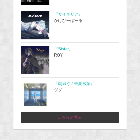
『サイネリア』
かげぴーぼーる
『Sister』
ROY
『朝凪ぐ / 朱夏氷菓』
ジグ
...もっと見る