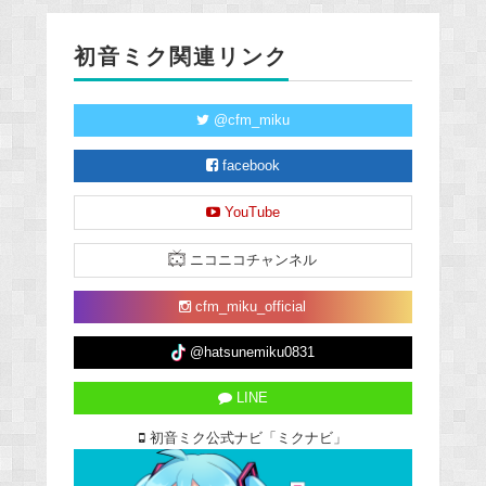
初音ミク関連リンク
@cfm_miku
facebook
YouTube
ニコニコチャンネル
cfm_miku_official
@hatsunemiku0831
LINE
初音ミク公式ナビ「ミクナビ」