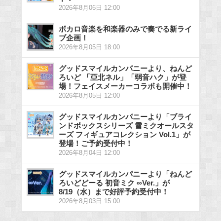
2026年8月06日 12:00
ボカロ音楽を和楽器のみで奏でる新ライ
ブ企画！
2026年8月05日 18:00
グッドスマイルカンパニーより、ねんど
ろいど 「亞北ネル」「弱音ハク」が登
場！フェイスメーカーコラボも開催中！
2026年8月05日 12:00
グッドスマイルカンパニーより「ブライ
ンドボックスシリーズ 雪ミクオールスタ
ーズ フィギュアコレクション Vol.1」が
登場！ご予約受付中！
2026年8月04日 12:00
グッドスマイルカンパニーより「ねんど
ろいどどーる 初音ミク ∞Ver.」が
8/19（水）まで好評予約受付中！
2026年8月03日 15:00