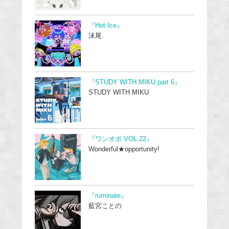
『Hot Ice』
沫尾
『STUDY WITH MIKU part 6』
STUDY WITH MIKU
『ワンオポ VOL.22』
Wonderful★opportunity!
『ruminate』
藍宮ことの