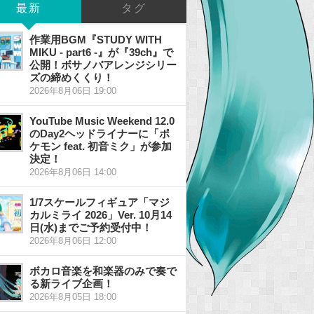
最新
タグ
作業用BGM『STUDY WITH
MIKU - part6 -』が『39ch』で
公開！ボサノバアレンジシリー
ズの締めくくり！
2026年8月06日 19:00
YouTube Music Weekend 12.0
のDay2ヘッドライナーに「ポ
ケモン feat. 初音ミク」が参加
決定！
2026年8月06日 14:00
1/7スケールフィギュア「マジ
カルミライ 2026」Ver. 10月14
日(水)までご予約受付中！
2026年8月06日 12:00
ボカロ音楽を和楽器のみで奏で
る新ライブ企画！
2026年8月05日 18:00