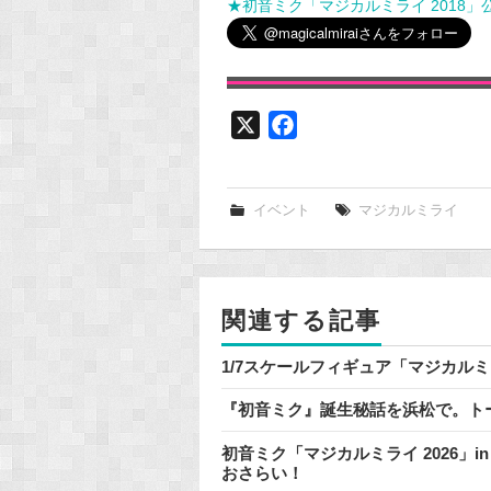
★初音ミク「マジカルミライ 2018」公式
X
F
a
c
e
イベント
マジカルミライ
b
o
o
関連する記事
k
1/7スケールフィギュア「マジカルミライ
『初音ミク』誕生秘話を浜松で。ト
初音ミク「マジカルミライ 2026」i
おさらい！