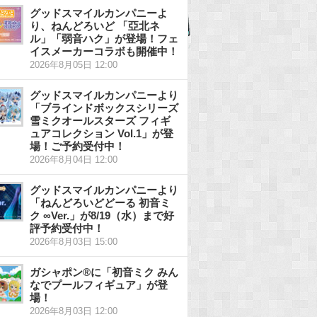
グッドスマイルカンパニーよ
り、ねんどろいど 「亞北ネ
ル」「弱音ハク」が登場！フェ
イスメーカーコラボも開催中！
2026年8月05日 12:00
グッドスマイルカンパニーより
「ブラインドボックスシリーズ
雪ミクオールスターズ フィギ
ュアコレクション Vol.1」が登
場！ご予約受付中！
2026年8月04日 12:00
グッドスマイルカンパニーより
「ねんどろいどどーる 初音ミ
ク ∞Ver.」が8/19（水）まで好
評予約受付中！
2026年8月03日 15:00
ガシャポン®に「初音ミク みん
なでプールフィギュア」が登
場！
2026年8月03日 12:00