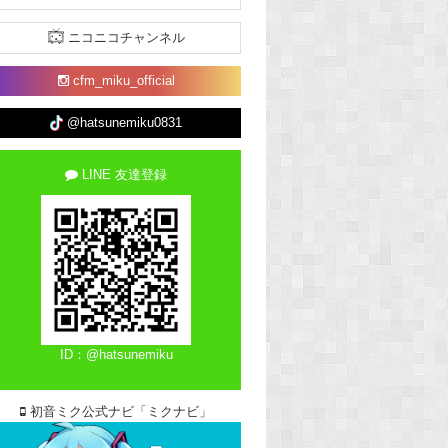
ニコニコチャンネル
cfm_miku_official
@hatsunemiku0831
LINE 友達登録
ID：@hatsunemiku
初音ミク公式ナビ「ミクナビ」