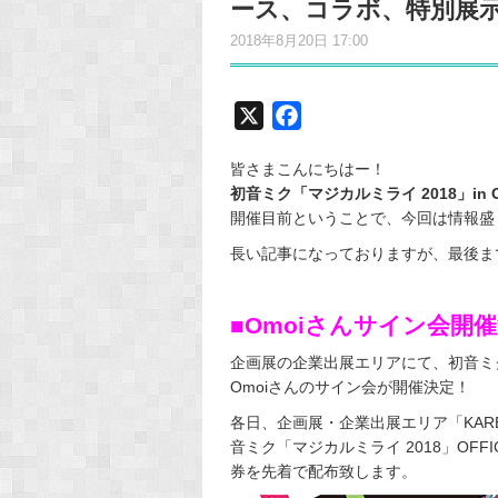
ース、コラボ、特別展
2018年8月20日 17:00
X
F
a
皆さまこんにちはー！
c
初音ミク「マジカルミライ 2018」in 
e
開催目前ということで、今回は情報盛
b
長い記事になっておりますが、最後ま
o
o
k
■Omoiさんサイン会開
企画展の企業出展エリアにて、初音ミク
Omoiさんのサイン会が開催決定！
各日、企画展・企業出展エリア「KARE
音ミク「マジカルミライ 2018」OFF
券を先着で配布致します。