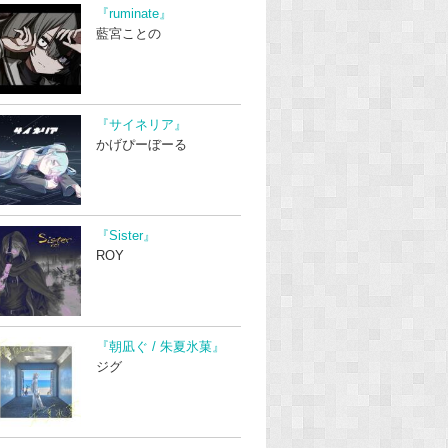
『ruminate』
藍宮ことの
『サイネリア』
かげぴーぼーる
『Sister』
ROY
『朝凪ぐ / 朱夏氷菓』
ジグ