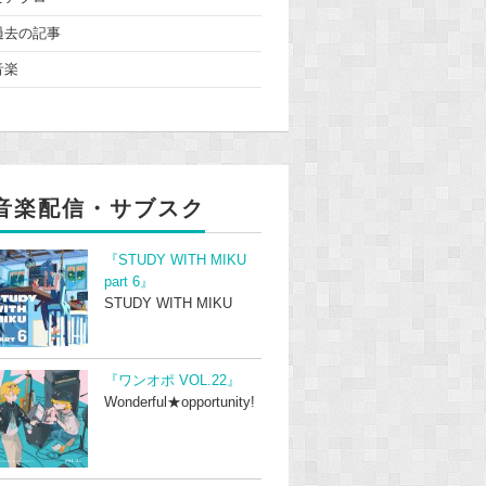
過去の記事
音楽
音楽配信・サブスク
『STUDY WITH MIKU
part 6』
STUDY WITH MIKU
『ワンオポ VOL.22』
Wonderful★opportunity!