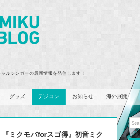
チャルシンガーの最新情報を発信します！
グッズ
デジコン
お知らせ
海外展開
Sear
for:
『ミクモバforスゴ得』初音ミク