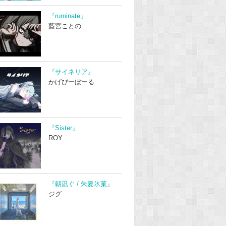
『ruminate』
藍宮ことの
『サイネリア』
かげぴーぼーる
『Sister』
ROY
『朝凪ぐ / 朱夏氷菓』
ジグ