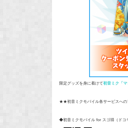
限定グッズを身に着けて
初音ミク「マジ
★★初音ミクモバイル各サービスへの
◆初音ミクモバイル for スゴ得（ド