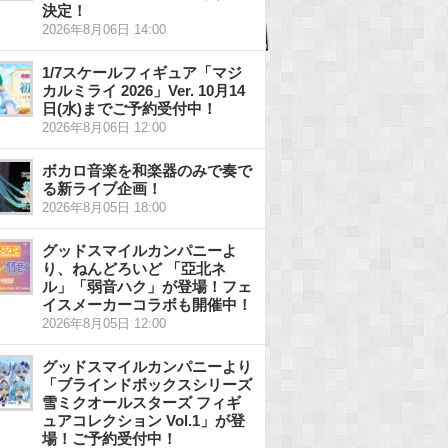
決定！
2026年8月06日 14:00
1/7スケールフィギュア「マジ
カルミライ 2026」Ver. 10月14
日(水)までご予約受付中！
2026年8月06日 12:00
ボカロ音楽を和楽器のみで奏で
る新ライブ企画！
2026年8月05日 18:00
グッドスマイルカンパニーよ
り、ねんどろいど 「亞北ネ
ル」「弱音ハク」が登場！フェ
イスメーカーコラボも開催中！
2026年8月05日 12:00
グッドスマイルカンパニーより
「ブラインドボックスシリーズ
雪ミクオールスターズ フィギ
ュアコレクション Vol.1」が登
場！ご予約受付中！