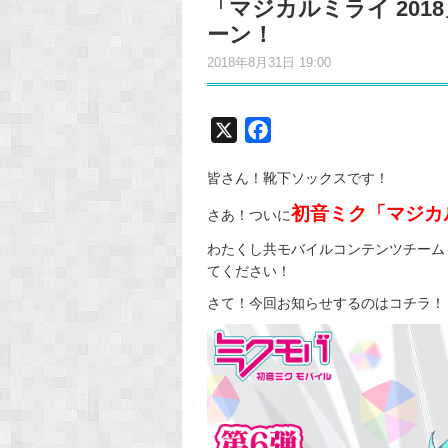
「マジカルミライ 2018
ーン！
2018年8月31日 19:00
X
F
a
皆さん！靴下ソックスです！
c
e
初音ミク「マジカルミ
さあ！ついに
b
わたくし共モバイルコンテンツチーム
o
てください！
o
さて！今回お知らせするのはコチラ！
k