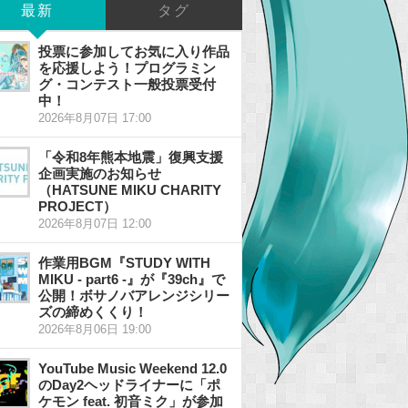
最新
タグ
投票に参加してお気に入り作品
を応援しよう！プログラミン
グ・コンテスト一般投票受付
中！
2026年8月07日 17:00
「令和8年熊本地震」復興支援
企画実施のお知らせ
（HATSUNE MIKU CHARITY
PROJECT）
2026年8月07日 12:00
作業用BGM『STUDY WITH
MIKU - part6 -』が『39ch』で
公開！ボサノバアレンジシリー
ズの締めくくり！
2026年8月06日 19:00
YouTube Music Weekend 12.0
のDay2ヘッドライナーに「ポ
ケモン feat. 初音ミク」が参加