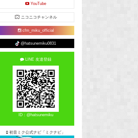
YouTube
ニコニコチャンネル
cfm_miku_official
@hatsunemiku0831
LINE 友達登録
ID：@hatsunemiku
初音ミク公式ナビ「ミクナビ」