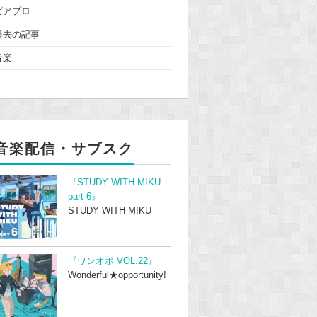
ピアプロ
過去の記事
音楽
音楽配信・サブスク
『STUDY WITH MIKU
part 6』
STUDY WITH MIKU
『ワンオポ VOL.22』
Wonderful★opportunity!