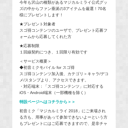
今年も沢山の種類があるマジカルミライ公式グッ
ズの中からファン垂涎の3アイテムを厳選！70名
様にプレゼントします！
★プレゼント対象者
スゴ得コンテンツのユーザで、プレゼント応募フ
ォームから応募してくれた方
★応募制限
１回線契約につき、１回限り有効です
＜サービス概要＞
◆初音ミクモバイル for スゴ得
スゴ得コンテンツ加入後、カテゴリ＞キャラ/デコ
メ/スタンプより、アクセスできます。
・対応端末：「スゴ得コンテンツ」に対応する
iOS・Android端末（一部機種を除く）
特設ページへはコチラから＞＞
初音ミク「マジカルミライ 2018」にご来場され
る方も、用事があって参加できないよーという方
もプレゼントにはご応募できますので、是非チャ