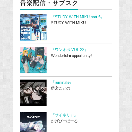
音楽配信・サブスク
『STUDY WITH MIKU part 6』
STUDY WITH MIKU
『ワンオポ VOL.22』
Wonderful★opportunity!
『ruminate』
藍宮ことの
『サイネリア』
かげぴーぼーる