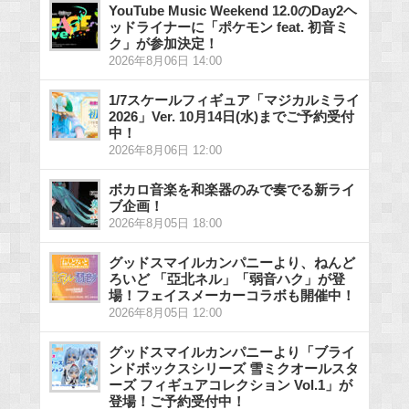
YouTube Music Weekend 12.0のDay2ヘ
ッドライナーに「ポケモン feat. 初音ミ
ク」が参加決定！
2026年8月06日 14:00
1/7スケールフィギュア「マジカルミライ
2026」Ver. 10月14日(水)までご予約受付
中！
2026年8月06日 12:00
ボカロ音楽を和楽器のみで奏でる新ライ
ブ企画！
2026年8月05日 18:00
グッドスマイルカンパニーより、ねんど
ろいど 「亞北ネル」「弱音ハク」が登
場！フェイスメーカーコラボも開催中！
2026年8月05日 12:00
グッドスマイルカンパニーより「ブライ
ンドボックスシリーズ 雪ミクオールスタ
ーズ フィギュアコレクション Vol.1」が
登場！ご予約受付中！