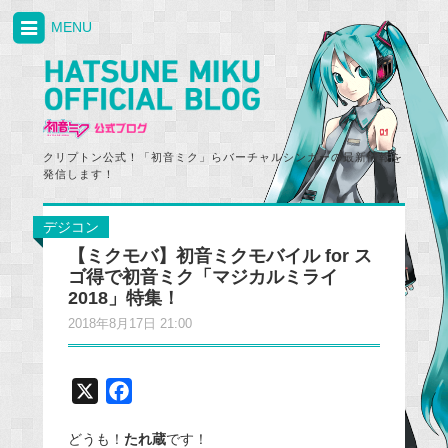
MENU
クリプトン公式！「初音ミク」らバーチャルシンガーの最新情報を
発信します！
デジコン
【ミクモバ】初音ミクモバイル for ス
ゴ得で初音ミク「マジカルミライ
2018」特集！
2018年8月17日 21:00
X
F
a
どうも！
たれ蔵
です！
c