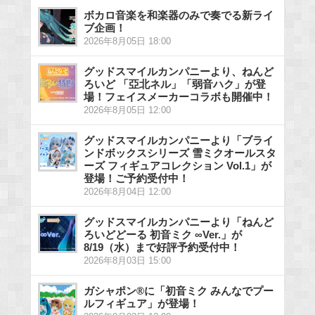
ボカロ音楽を和楽器のみで奏でる新ライ
ブ企画！
2026年8月05日 18:00
グッドスマイルカンパニーより、ねんど
ろいど 「亞北ネル」「弱音ハク」が登
場！フェイスメーカーコラボも開催中！
2026年8月05日 12:00
グッドスマイルカンパニーより「ブライ
ンドボックスシリーズ 雪ミクオールスタ
ーズ フィギュアコレクション Vol.1」が
登場！ご予約受付中！
2026年8月04日 12:00
グッドスマイルカンパニーより「ねんど
ろいどどーる 初音ミク ∞Ver.」が
8/19（水）まで好評予約受付中！
2026年8月03日 15:00
ガシャポン®に「初音ミク みんなでプー
ルフィギュア」が登場！