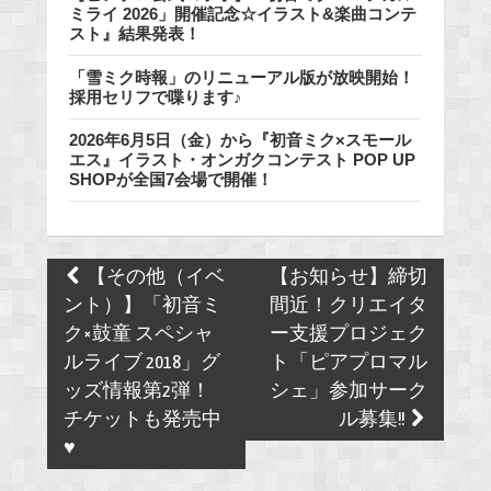
ミライ 2026」開催記念☆イラスト&楽曲コンテ
スト』結果発表！
「雪ミク時報」のリニューアル版が放映開始！
採用セリフで喋ります♪
2026年6月5日（金）から『初音ミク×スモール
エス』イラスト・オンガクコンテスト POP UP
SHOPが全国7会場で開催！
Post
【その他（イベ
【お知らせ】締切
navigation
ント）】「初音ミ
間近！クリエイタ
ク×鼓童 スペシャ
ー支援プロジェク
ルライブ 2018」グ
ト「ピアプロマル
ッズ情報第2弾！
シェ」参加サーク
チケットも発売中
ル募集!!
♥