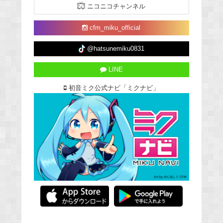
ニコニコチャンネル
cfm_miku_official
@hatsunemiku0831
LINE
初音ミク公式ナビ「ミクナビ」