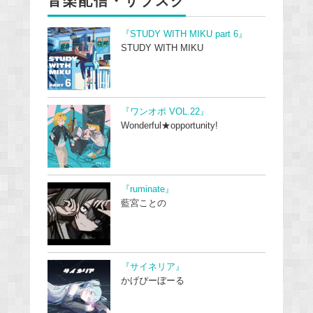
音楽配信・サブスク
『STUDY WITH MIKU part 6』
STUDY WITH MIKU
『ワンオポ VOL.22』
Wonderful★opportunity!
『ruminate』
藍宮ことの
『サイネリア』
かげぴーぼーる