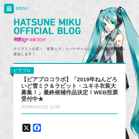
MENU
クリプトン公式！「初音ミク」らバーチャルシンガーの最新情報を
発信します！
ピアプロ
【ピアプロコラボ】「2019年ねんどろ
いど雪ミク＆ラビット・ユキネ衣装大
募集！」最終候補作品決定！WEB投票
受付中★
2018年5月11日 11:00
X
F
a