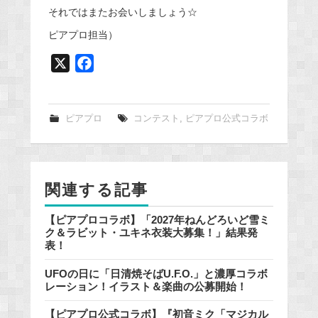
それではまたお会いしましょう☆
ピアプロ担当）
X
F
a
c
e
ピアプロ
コンテスト
,
ピアプロ公式コラボ
b
o
o
関連する記事
k
【ピアプロコラボ】「2027年ねんどろいど雪ミ
ク＆ラビット・ユキネ衣装大募集！」結果発
表！
UFOの日に「日清焼そばU.F.O.」と濃厚コラボ
レーション！イラスト＆楽曲の公募開始！
【ピアプロ公式コラボ】『初音ミク「マジカル