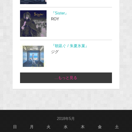
『Sister』
ROY
『朝凪ぐ / 朱夏氷菓』
ジグ
...もっと見る
2018年5月
日
月
火
水
木
金
土