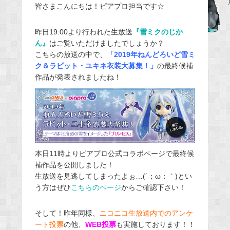
皆さまこんにちは！ピアプロ担当です☆
c
e
昨日19:00より行われた生放送
『雪ミクのじか
b
ん』
はご覧いただけましたでしょうか？
o
こちらの放送の中で、
「2019年ねんどろいど雪ミ
o
ク＆ラビット・ユキネ衣装大募集！」
の最終候補
k
作品が発表されましたね！
本日11時よりピアプロ公式コラボページで最終候
補作品を公開しました！
生放送を見逃してしまったよぉ…(´；ω；｀)とい
う方はぜひ
こちらのページ
からご確認下さい！
そして！昨年同様、
ニコニコ生放送内でのアンケ
ート投票
の他、
WEB投票
も実施しております！！