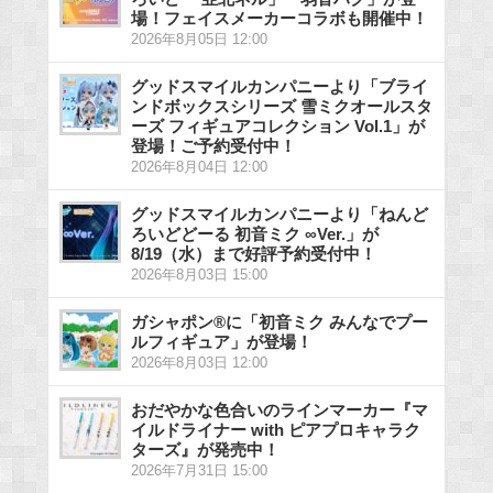
場！フェイスメーカーコラボも開催中！
2026年8月05日 12:00
グッドスマイルカンパニーより「ブライ
ンドボックスシリーズ 雪ミクオールスタ
ーズ フィギュアコレクション Vol.1」が
登場！ご予約受付中！
2026年8月04日 12:00
グッドスマイルカンパニーより「ねんど
ろいどどーる 初音ミク ∞Ver.」が
8/19（水）まで好評予約受付中！
2026年8月03日 15:00
ガシャポン®に「初音ミク みんなでプー
ルフィギュア」が登場！
2026年8月03日 12:00
おだやかな色合いのラインマーカー『マ
イルドライナー with ピアプロキャラク
ターズ』が発売中！
2026年7月31日 15:00