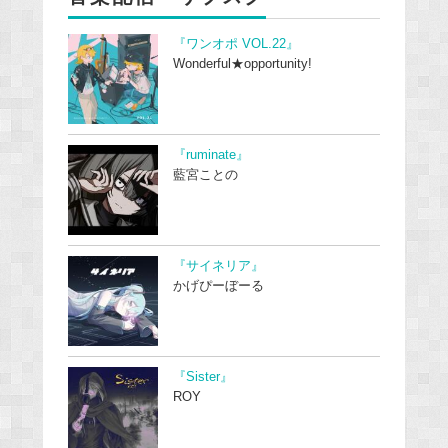
『ワンオポ VOL.22』
Wonderful★opportunity!
『ruminate』
藍宮ことの
『サイネリア』
かげぴーぼーる
『Sister』
ROY