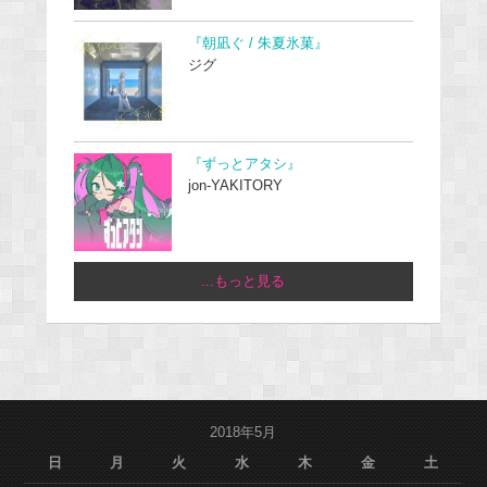
『朝凪ぐ / 朱夏氷菓』
ジグ
『ずっとアタシ』
jon-YAKITORY
...もっと見る
2018年5月
日
月
火
水
木
金
土