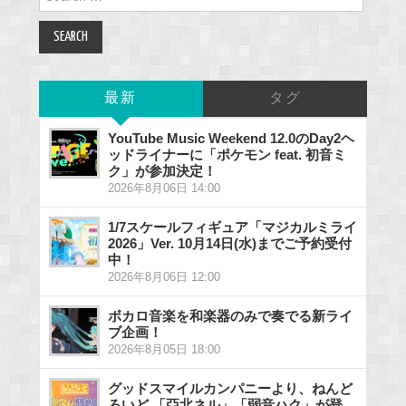
for:
最新
タグ
YouTube Music Weekend 12.0のDay2ヘ
ッドライナーに「ポケモン feat. 初音ミ
ク」が参加決定！
2026年8月06日 14:00
1/7スケールフィギュア「マジカルミライ
2026」Ver. 10月14日(水)までご予約受付
中！
2026年8月06日 12:00
ボカロ音楽を和楽器のみで奏でる新ライ
ブ企画！
2026年8月05日 18:00
グッドスマイルカンパニーより、ねんど
ろいど 「亞北ネル」「弱音ハク」が登