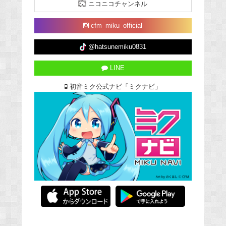
ニコニコチャンネル
cfm_miku_official
@hatsunemiku0831
LINE
初音ミク公式ナビ「ミクナビ」