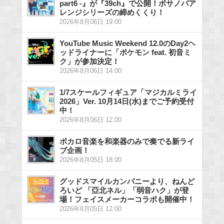
part6 -』が『39ch』で公開！ボサノバア
レンジシリーズの締めくくり！
2026年8月06日 19:00
YouTube Music Weekend 12.0のDay2ヘ
ッドライナーに「ポケモン feat. 初音ミ
ク」が参加決定！
2026年8月06日 14:00
1/7スケールフィギュア「マジカルミライ
2026」Ver. 10月14日(水)までご予約受付
中！
2026年8月06日 12:00
ボカロ音楽を和楽器のみで奏でる新ライ
ブ企画！
2026年8月05日 18:00
グッドスマイルカンパニーより、ねんど
ろいど 「亞北ネル」「弱音ハク」が登
場！フェイスメーカーコラボも開催中！
2026年8月05日 12:00