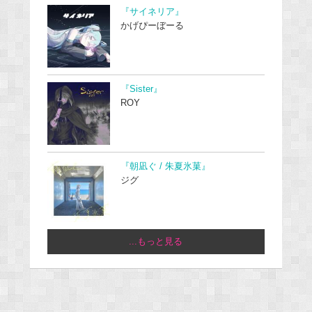
『サイネリア』
かげぴーぼーる
『Sister』
ROY
『朝凪ぐ / 朱夏氷菓』
ジグ
...もっと見る