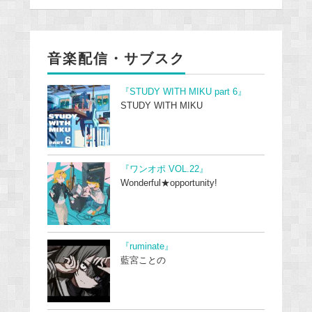
音楽配信・サブスク
『STUDY WITH MIKU part 6』
STUDY WITH MIKU
『ワンオポ VOL.22』
Wonderful★opportunity!
『ruminate』
藍宮ことの