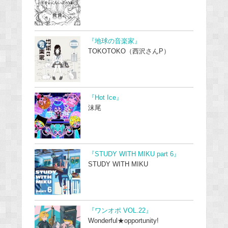
『地球の音楽家』
TOKOTOKO（西沢さんP）
『Hot Ice』
沫尾
『STUDY WITH MIKU part 6』
STUDY WITH MIKU
『ワンオポ VOL.22』
Wonderful★opportunity!