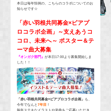
本日は毎年恒例の、こちらのコラボについてのお
e
知らせです☆
b
o
「赤い羽根共同募金×ピアプ
o
ロコラボ企画」～支えあうコ
k
コロ、未来へ～ ポスター＆テ
ーマ曲大募集
『オンガク部門』
が本日17:00より募集開始しま
した！！
「赤い羽根共同募金×ピアプロコラボ企画」
も、
今年でなんと
7年目
！
毎年ステキなイラストや楽曲をご応募いただき、