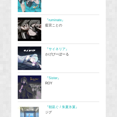
『ruminate』
藍宮ことの
『サイネリア』
かげぴーぼーる
『Sister』
ROY
『朝凪ぐ / 朱夏氷菓』
ジグ