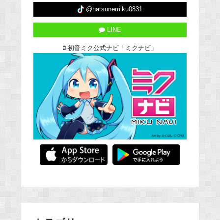
@hatsunemiku0831
LINE
初音ミク公式ナビ「ミクナビ」