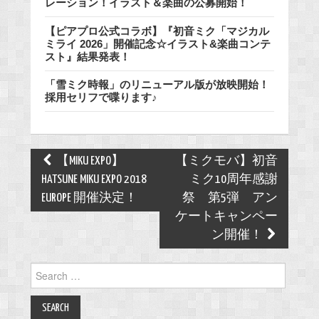
レーション！イラスト＆楽曲の公募開始！
【ピアプロ公式コラボ】『初音ミク「マジカル
ミライ 2026」開催記念☆イラスト&楽曲コンテ
スト』結果発表！
「雪ミク時報」のリニューアル版が放映開始！
採用セリフで喋ります♪
Post
【MIKU EXPO】
【ミクモバ】初音
navigation
HATSUNE MIKU EXPO 2018
ミク10周年感謝
EUROPE 開催決定！
祭 第5弾 アン
ケートキャンペー
ン開催！
Search
for: