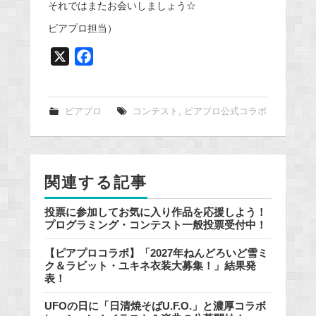
それではまたお会いしましょう☆
ピアプロ担当）
X
F
a
c
e
ピアプロ
コンテスト
,
ピアプロ公式コラボ
b
o
o
関連する記事
k
投票に参加してお気に入り作品を応援しよう！
プログラミング・コンテスト一般投票受付中！
【ピアプロコラボ】「2027年ねんどろいど雪ミ
ク＆ラビット・ユキネ衣装大募集！」結果発
表！
UFOの日に「日清焼そばU.F.O.」と濃厚コラボ