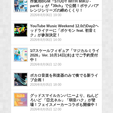
作業用BGM『STUDY WITH MIKU -
part6 -』が『39ch』で公開！ボサノバア
レンジシリーズの締めくくり！
2026年8月06日 19:00
YouTube Music Weekend 12.0のDay2ヘ
ッドライナーに「ポケモン feat. 初音ミ
ク」が参加決定！
2026年8月06日 14:00
1/7スケールフィギュア「マジカルミライ
2026」Ver. 10月14日(水)までご予約受付
中！
2026年8月06日 12:00
ボカロ音楽を和楽器のみで奏でる新ライ
ブ企画！
2026年8月05日 18:00
グッドスマイルカンパニーより、ねんど
ろいど 「亞北ネル」「弱音ハク」が登
場！フェイスメーカーコラボも開催中！
2026年8月05日 12:00