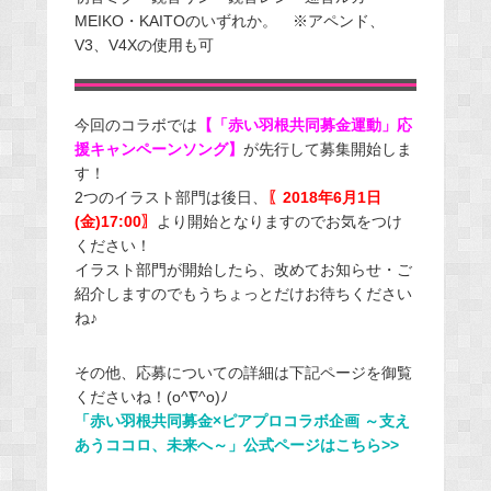
MEIKO・KAITOのいずれか。 ※アペンド、
V3、V4Xの使用も可
今回のコラボでは
【「赤い羽根共同募金運動」応
援キャンペーンソング】
が先行して募集開始しま
す！
2つのイラスト部門は後日、
〖2018年6月1日
(金)17:00〗
より開始となりますのでお気をつけ
ください！
イラスト部門が開始したら、改めてお知らせ・ご
紹介しますのでもうちょっとだけお待ちください
ね♪
その他、応募についての詳細は下記ページを御覧
くださいね！(o^∇^o)ﾉ
「赤い羽根共同募金×ピアプロコラボ企画 ～支え
あうココロ、未来へ～」公式ページはこちら>>