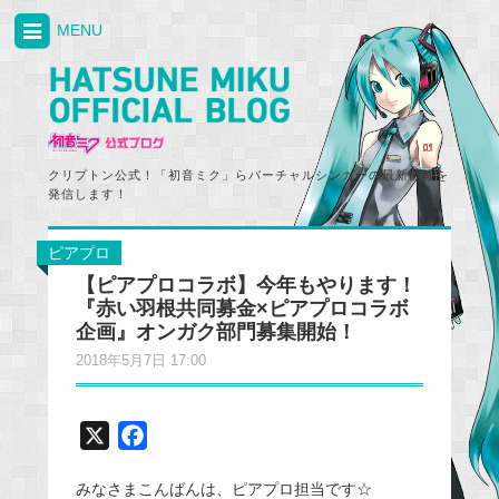
MENU
クリプトン公式！「初音ミク」らバーチャルシンガーの最新情報を
発信します！
ピアプロ
【ピアプロコラボ】今年もやります！
『赤い羽根共同募金×ピアプロコラボ
企画』オンガク部門募集開始！
2018年5月7日 17:00
X
F
a
みなさまこんばんは、ピアプロ担当です☆
c