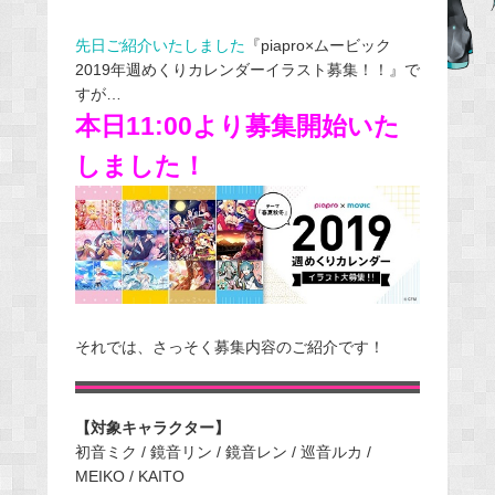
e
先日ご紹介いたしました
『piapro×ムービック
b
2019年週めくりカレンダーイラスト募集！！』で
o
すが…
o
本日11:00より募集開始いた
k
しました！
それでは、さっそく募集内容のご紹介です！
【対象キャラクター】
初音ミク / 鏡音リン / 鏡音レン / 巡音ルカ /
MEIKO / KAITO