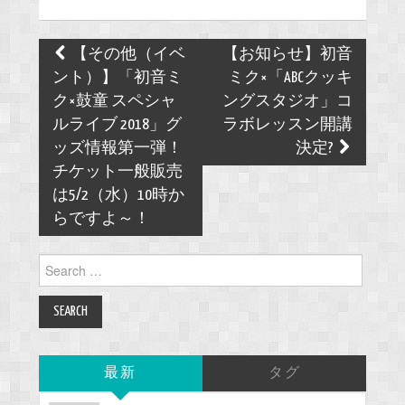
Post
【その他（イベ
【お知らせ】初音
navigation
ント）】「初音ミ
ミク×「ABCクッキ
ク×鼓童 スペシャ
ングスタジオ」コ
ルライブ 2018」グ
ラボレッスン開講
ッズ情報第一弾！
決定?
チケット一般販売
は5/2（水）10時か
らですよ～！
Search
for:
最新
タグ