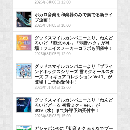
2026年8月06日 12:00
ボカロ音楽を和楽器のみで奏でる新ライ
ブ企画！
2026年8月05日 18:00
グッドスマイルカンパニーより、ねんど
ろいど 「亞北ネル」「弱音ハク」が登
場！フェイスメーカーコラボも開催中！
2026年8月05日 12:00
グッドスマイルカンパニーより「ブライ
ンドボックスシリーズ 雪ミクオールスタ
ーズ フィギュアコレクション Vol.1」が
登場！ご予約受付中！
2026年8月04日 12:00
グッドスマイルカンパニーより「ねんど
ろいどどーる 初音ミク ∞Ver.」が
8/19（水）まで好評予約受付中！
2026年8月03日 15:00
ガシャポン®に「初音ミク みんなでプー