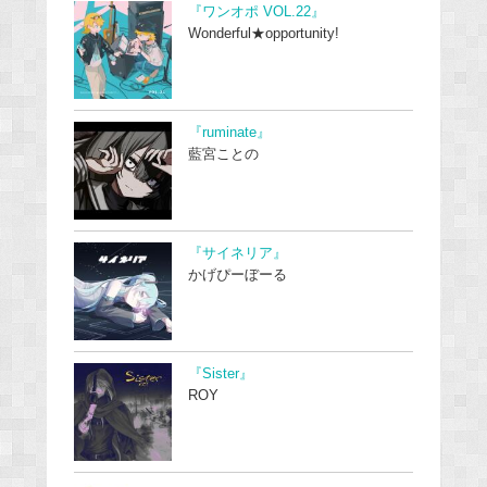
『ワンオポ VOL.22』
Wonderful★opportunity!
『ruminate』
藍宮ことの
『サイネリア』
かげぴーぼーる
『Sister』
ROY