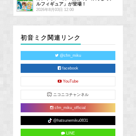
ルフィギュア」が登場！
2026年8月03日 12:00
初音ミク関連リンク
@cfm_miku
facebook
YouTube
ニコニコチャンネル
cfm_miku_official
@hatsunemiku0831
LINE