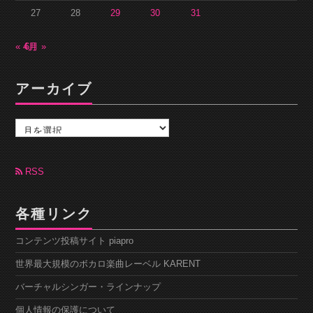
27
28
29
30
31
« 4月
6月 »
アーカイブ
ア
ー
カ
イ
ブ
RSS
各種リンク
コンテンツ投稿サイト piapro
世界最大規模のボカロ楽曲レーベル KARENT
バーチャルシンガー・ラインナップ
個人情報の保護について