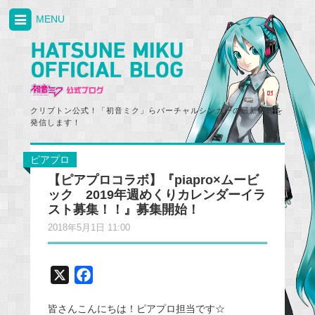
MENU
クリプトン公式！「初音ミク」らバーチャルシンガーの最新情報を
発信します！
ピアプロ
【ピアプロコラボ】『piapro×ムービ
ック 2019年週めくりカレンダーイラ
スト募集！！』募集開始！
2018年5月1日 11:00
X
F
a
皆さんこんにちは！ピアプロ担当です☆
c