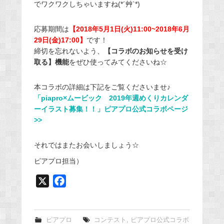
でワクワクしちゃいますね(*´艸`*)
応募期間は
【2018年5月1日(火)11:00~2018年6月
29日(金)17:00】
です！
締切を忘れないよう、
【コラボのお知らせを受け
取る】機能
をぜひ使ってみてくださいね☆
本コラボの詳細は下記をご覧くださいませ♪
「piapro×ムービック 2019年週めくりカレンダ
ーイラスト募集！！」ピアプロ公式コラボページ
>>
それではまたお会いしましょう☆
ピアプロ担当）
X
F
a
c
e
ピアプロ
コンテスト
,
ピアプロ公式コラボ