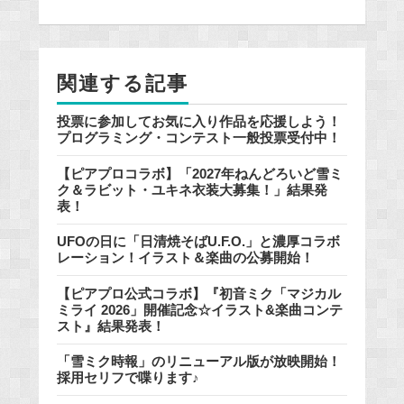
b
o
o
関連する記事
k
投票に参加してお気に入り作品を応援しよう！
プログラミング・コンテスト一般投票受付中！
【ピアプロコラボ】「2027年ねんどろいど雪ミ
ク＆ラビット・ユキネ衣装大募集！」結果発
表！
UFOの日に「日清焼そばU.F.O.」と濃厚コラボ
レーション！イラスト＆楽曲の公募開始！
【ピアプロ公式コラボ】『初音ミク「マジカル
ミライ 2026」開催記念☆イラスト&楽曲コンテ
スト』結果発表！
「雪ミク時報」のリニューアル版が放映開始！
採用セリフで喋ります♪