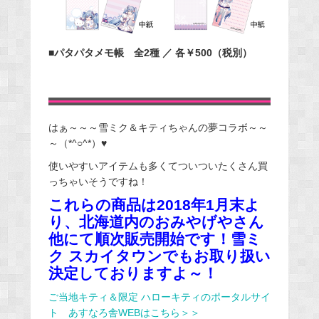
■パタパタメモ帳 全2種 ／ 各￥500（税別）
はぁ～～～雪ミク＆キティちゃんの夢コラボ～～
～（*^○^*）♥
使いやすいアイテムも多くてついついたくさん買
っちゃいそうですね！
これらの商品は2018年1月末
よ
り、北海道内のおみやげやさん
他にて順次販売開始です！
雪ミ
ク スカイタウンでもお取り扱い
決定しておりますよ～！
ご当地キティ＆限定 ハローキティのポータルサイ
ト あすなろ舎WEBはこちら＞＞