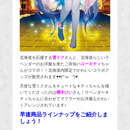
北海道を応援する
雪ミク
さんと、北海道らしいラ
ベンダーのお洋服を来たご存知
ハローキティ
ちゃ
んがコラボ！！北海道内限定でかわいいコラボグ
ッズが販売されます♥♥(*´ω｀*)♥
天使な雪ミクさん＆キュートなキティちゃんを描
いてくださったのは
櫻木けい
さん！ラベンダーキ
ティちゃんに合わせてマフラーやお洋服もかわい
くアレンジされています♪
早速商品ラインナップをご紹介しま
しょう！