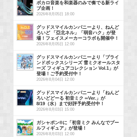
ボカロ音楽を和楽器のみで奏でる新ライ
ブ企画！
2026年8月05日 18:00
グッドスマイルカンパニーより、ねんど
ろいど 「亞北ネル」「弱音ハク」が登
場！フェイスメーカーコラボも開催中！
2026年8月05日 12:00
グッドスマイルカンパニーより「ブライ
ンドボックスシリーズ 雪ミクオールスタ
ーズ フィギュアコレクション Vol.1」が
登場！ご予約受付中！
2026年8月04日 12:00
グッドスマイルカンパニーより「ねんど
ろいどどーる 初音ミク ∞Ver.」が
8/19（水）まで好評予約受付中！
2026年8月03日 15:00
ガシャポン®に「初音ミク みんなでプー
ルフィギュア」が登場！
2026年8月03日 12:00