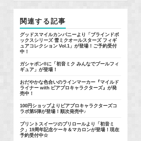
o
o
関連する記事
k
グッドスマイルカンパニーより「ブラインドボ
ックスシリーズ 雪ミクオールスターズ フィギ
ュアコレクション Vol.1」が登場！ご予約受付
中！
ガシャポン®に「初音ミク みんなでプールフィ
ギュア」が登場！
おだやかな色合いのラインマーカー『マイルド
ライナー with ピアプロキャラクターズ』が発
売中！
100円ショップよりピアプロキャラクターズコ
ラボ第5弾が登場！順次発売中♪
プリントスイーツのプリロールより「初音ミ
ク」19周年記念ケーキ＆マカロンが登場！現在
予約受付中☆