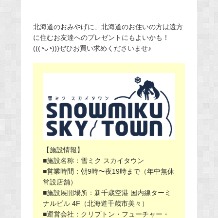
北海道のおみやげに、北海道のお住いの方は遠方
に住むお友達へのプレゼントにもよいかも！
(((◔ᴗ◔)))ぜひお買い求めくださいませ♪
【施設情報】
■施設名称：雪ミク スカイタウン
■営業時間：朝9時〜夜19時まで（年中無休
常設店舗）
■施設展開場所：新千歳空港 国内線ターミ
ナルビル 4F（北海道千歳市美々）
■運営会社：クリプトン・フューチャー・