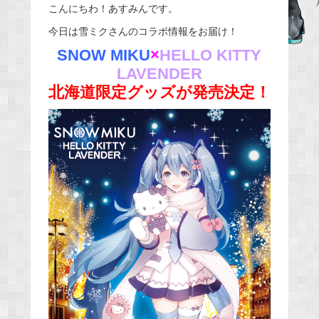
こんにちわ！あすみんです。
c
e
今日は雪ミクさんのコラボ情報をお届け！
b
SNOW MIKU
×
HELLO KITTY
o
LAVENDER
o
北海道限定グッズが発売決定！
k