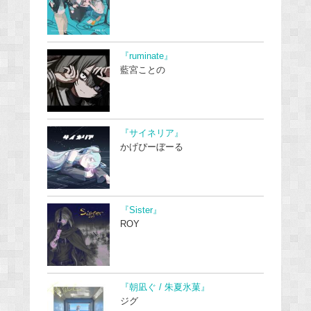
『ruminate』
藍宮ことの
『サイネリア』
かげぴーぼーる
『Sister』
ROY
『朝凪ぐ / 朱夏氷菓』
ジグ