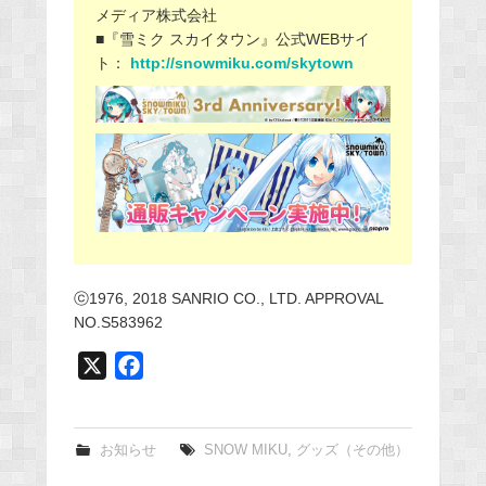
メディア株式会社
■『雪ミク スカイタウン』公式WEBサイ
ト：
http://snowmiku.com/skytown
ⓒ1976, 2018 SANRIO CO., LTD. APPROVAL
NO.S583962
X
F
a
c
e
お知らせ
SNOW MIKU
,
グッズ（その他）
b