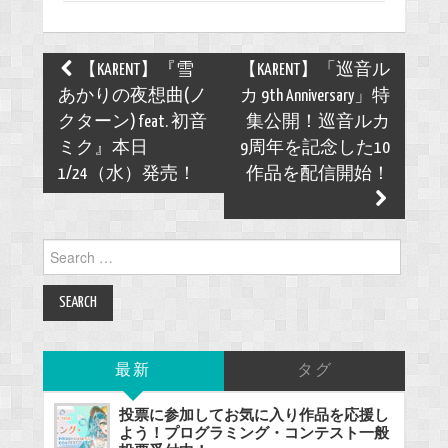
Post
【KARENT】『雪
【KARENT】「巡音ル
navigation
あかりの夜想曲(ノ
カ 9th Anniversary」特
クターン) feat. 初音
集公開！巡音ルカ
ミク』本日
9周年を記念した10
1/24（水）発売！
作品を配信開始！
Search
for:
最新
タグ
投票に参加してお気に入り作品を応援し
よう！プログラミング・コンテスト一般