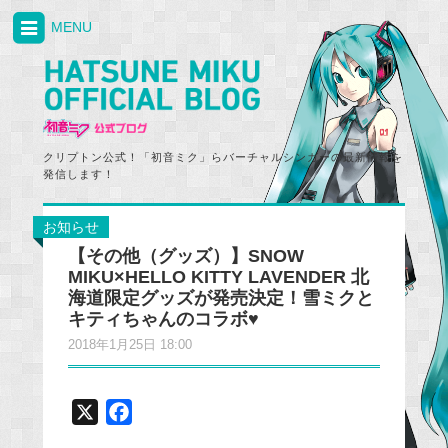
MENU
クリプトン公式！「初音ミク」らバーチャルシンガーの最新情報を
発信します！
お知らせ
【その他（グッズ）】SNOW
MIKU×HELLO KITTY LAVENDER 北
海道限定グッズが発売決定！雪ミクと
キティちゃんのコラボ♥
2018年1月25日 18:00
X
F
a