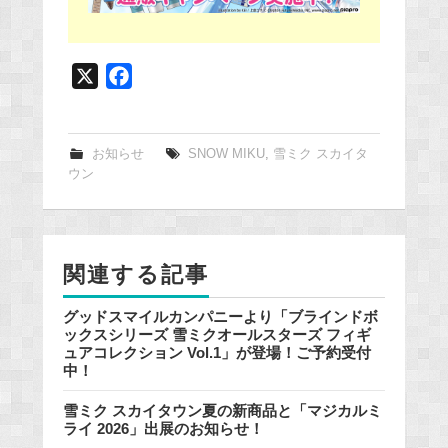
X
F
a
c
e
お知らせ
SNOW MIKU
,
雪ミク スカイタ
ウン
b
o
o
k
関連する記事
グッドスマイルカンパニーより「ブラインドボ
ックスシリーズ 雪ミクオールスターズ フィギ
ュアコレクション Vol.1」が登場！ご予約受付
中！
雪ミク スカイタウン夏の新商品と「マジカルミ
ライ 2026」出展のお知らせ！