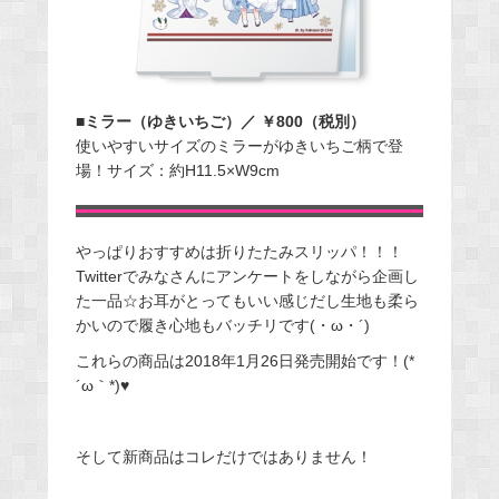
■ミラー（ゆきいちご）／ ￥800（税別）
使いやすいサイズのミラーがゆきいちご柄で登
場！サイズ：約H11.5×W9cm
やっぱりおすすめは折りたたみスリッパ！！！
Twitterでみなさんにアンケートをしながら企画し
た一品☆お耳がとってもいい感じだし生地も柔ら
かいので履き心地もバッチリです(・ω・´)
これらの商品は2018年1月26日発売開始です！(*
´ω｀*)♥
そして新商品はコレだけではありません！