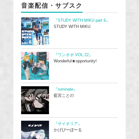
音楽配信・サブスク
『STUDY WITH MIKU part 6』
STUDY WITH MIKU
『ワンオポ VOL.22』
Wonderful★opportunity!
『ruminate』
藍宮ことの
『サイネリア』
かげぴーぼーる