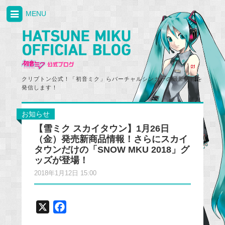
MENU
クリプトン公式！「初音ミク」らバーチャルシンガーの最新情報を
発信します！
お知らせ
【雪ミク スカイタウン】1月26日
（金）発売新商品情報！さらにスカイ
タウンだけの「SNOW MKU 2018」グ
ッズが登場！
2018年1月12日 15:00
X
F
a