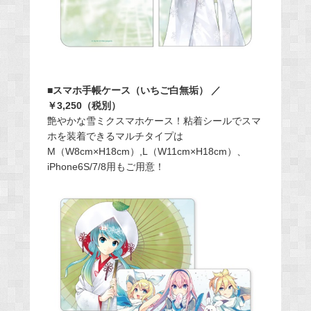
■スマホ手帳ケース（いちご白無垢） ／
￥3,250（税別）
艶やかな雪ミクスマホケース！粘着シールでスマ
ホを装着できるマルチタイプは
M（W8cm×H18cm）,L（W11cm×H18cm）、
iPhone6S/7/8用もご用意！