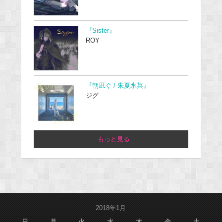
『Sister』
ROY
『朝凪ぐ / 朱夏氷菓』
ジグ
...もっと見る
2018年1月
日
月
火
水
木
金
土