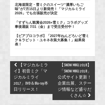
北海道限定・雪ミクのスイーツ“濃厚いちご
味”が7月15日より新発売！「マジカルミライ
2026」でも出張販売が決定
「すずらん観賞会2026×雪ミク」コラボグッズ
事後通販 7/31（金）まで受注受付中！
【ピアプロコラボ】「2027年ねんどろいど雪ミ
ク＆ラビット・ユキネ衣装大募集！」結果発
表！
Post
【マジカルミラ
【SNOW MIKU 2018】
navigation
イ】初音ミク「マ
「SNOW MIKU 2018」
ジカルミライ
公式サイト更新！
2017」DVD＆Blu-ray本
企業出展、ステー
日リリース！
ジ情報など盛りだ
くさん☆