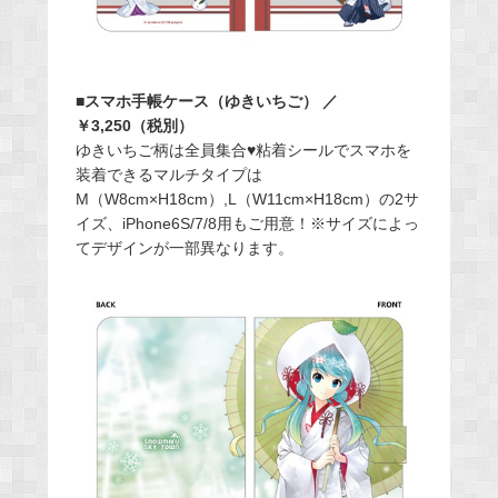
■スマホ手帳ケース（ゆきいちご） ／
￥3,250（税別）
ゆきいちご柄は全員集合♥粘着シールでスマホを
装着できるマルチタイプは
M（W8cm×H18cm）,L（W11cm×H18cm）の2サ
イズ、iPhone6S/7/8用もご用意！※サイズによっ
てデザインが一部異なります。