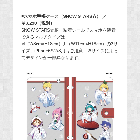
■スマホ手帳ケース（SNOW STARS☆） ／
￥3,250（税別）
SNOW STARS☆柄！粘着シールでスマホを装着
できるマルチタイプは
M（W8cm×H18cm）,L（W11cm×H18cm）の2サ
イズ、iPhone6S/7/8用もご用意！※サイズによっ
てデザインが一部異なります。