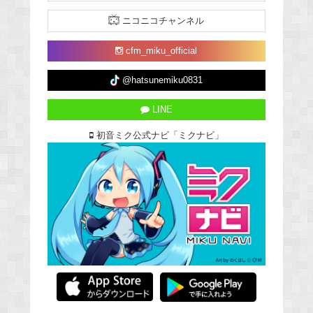
ニコニコチャンネル
cfm_miku_official
@hatsunemiku0831
LINE
初音ミク公式ナビ「ミクナビ」