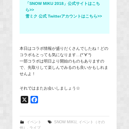
「SNOW MIKU 2018」公式サイトはこち
ら>>
雪ミク 公式 Twitterアカウントはこちら>>
本日はコラボ情報が盛りだくさんでしたね！どの
コラボもとっても気になります…(*´∀`*)
一部コラボは明日より開始のものもありますの
で、先取りして楽しんでみるのも良いかもしれま
せんよ！
それではまたお会いしましょう☆
X
F
a
c
e
イベント
SNOW MIKU
,
イベント（その
他）
,
ライブ