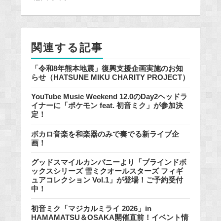
b
o
o
k
関連する記事
「令和8年熊本地震」復興支援企画実施のお知
らせ（HATSUNE MIKU CHARITY PROJECT）
YouTube Music Weekend 12.0のDay2ヘッドラ
イナーに「ポケモン feat. 初音ミク」が参加決
定！
ボカロ音楽を和楽器のみで奏でる新ライブ企
画！
グッドスマイルカンパニーより「ブラインドボ
ックスシリーズ 雪ミクオールスターズ フィギ
ュアコレクション Vol.1」が登場！ご予約受付
中！
初音ミク「マジカルミライ 2026」in
HAMAMATSU＆OSAKA開催直前！イベント情