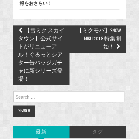
報をおさらい！
Post
【雪ミク スカイ
【ミクモバ】SNOW
navigation
タウン】公式サイ
MIKU 2018 特集開
トがリニューア
始！
ル！ぐるっとシア
ター缶バッジガチ
ャに新シリーズ登
場！
Search
for:
最新
タグ