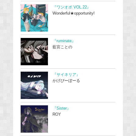
『ワンオポ VOL.22』
Wonderful★opportunity!
『ruminate』
藍宮ことの
『サイネリア』
かげぴーぼーる
『Sister』
ROY