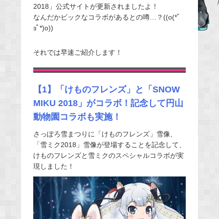
2018」公式サイトが更新されましたよ！
e
なんだかビックなコラボがあるとの噂…？((o(*ﾟ
b
зﾟ*)o))
o
o
それでは早速ご紹介します！
k
【1】「けものフレンズ」と「SNOW
MIKU 2018」がコラボ！記念して円山
動物園コラボも実施！
さっぽろ雪まつりに「けものフレンズ」雪像、
「雪ミク2018」雪像が登場することを記念して、
けものフレンズと雪ミクのスペシャルコラボが実
現しました！