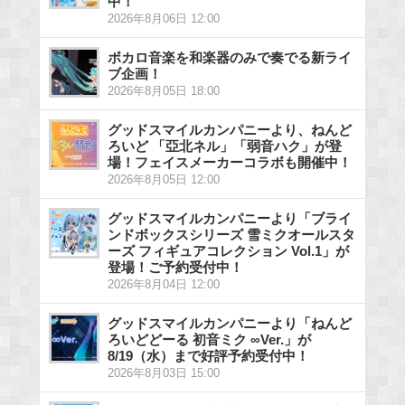
中！
2026年8月06日 12:00
ボカロ音楽を和楽器のみで奏でる新ライ
ブ企画！
2026年8月05日 18:00
グッドスマイルカンパニーより、ねんど
ろいど 「亞北ネル」「弱音ハク」が登
場！フェイスメーカーコラボも開催中！
2026年8月05日 12:00
グッドスマイルカンパニーより「ブライ
ンドボックスシリーズ 雪ミクオールスタ
ーズ フィギュアコレクション Vol.1」が
登場！ご予約受付中！
2026年8月04日 12:00
グッドスマイルカンパニーより「ねんど
ろいどどーる 初音ミク ∞Ver.」が
8/19（水）まで好評予約受付中！
2026年8月03日 15:00