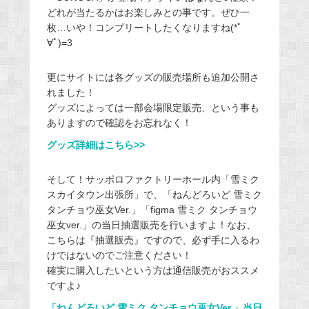
どれが当たるかはお楽しみとの事です。ぜひ一
枚…いや！コンプリートしたくなりますね(*ﾟ
∀ﾟ)=3
更にサイトには各グッズの販売場所も追加公開さ
れました！
グッズによっては一部会場限定販売、という事も
ありますので確認をお忘れなく！
グッズ詳細はこちら>>
そして！サッポロファクトリーホール内「雪ミク
スカイタウン出張所」で、「ねんどろいど 雪ミク
タンチョウ巫女Ver.」「figma 雪ミク タンチョウ
巫女ver.」の当日抽選販売を行いますよ！なお、
こちらは『抽選販売』ですので、必ず手に入るわ
けではないのでご注意ください！
確実に購入したいという方は通信販売がおススメ
ですよ♪
「ねんどろいど 雪ミク タンチョウ巫女Ver.」当日