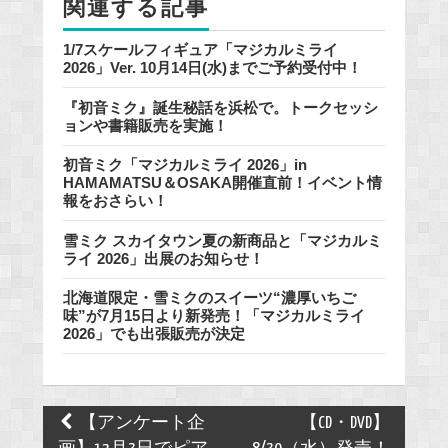
関連する記事
k
1/7スケールフィギュア「マジカルミライ
2026」Ver. 10月14日(水)までご予約受付中！
『初音ミク』誕生秘話を浜松で。トークセッシ
ョンや書籍販売を実施！
初音ミク「マジカルミライ 2026」in
HAMAMATSU＆OSAKA開催直前！イベント情
報をおさらい！
雪ミク スカイタウン夏の新商品と「マジカルミ
ライ 2026」出展のお知らせ！
北海道限定・雪ミクのスイーツ“濃厚いちご
味”が7月15日より新発売！「マジカルミライ
2026」でも出張販売が決定
Post
【アンケート企
【CD・DVD】