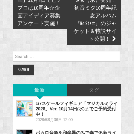
navigation
画】12月3日でピア
8/30（水）発売！
プロは10周年☆企
初音ミク10周年記
画アイディア募集
念アルバム
アンケート実施！
『Re:Start』のジャ
ケット＆特設サイ
ト公開！
Search
for:
最新
タグ
1/7スケールフィギュア「マジカルミライ
2026」Ver. 10月14日(水)までご予約受付
中！
2026年8月06日 12:00
ボカロ音楽を和楽器のみで奏でる新ライ