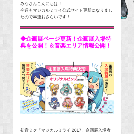
みなさんこんにちは！
c
今週もマジカルミライ公式サイト更新になりまし
e
たので早速おさらいです！
b
o
o
◆企画展ページ更新！企画展入場特
k
典を公開！＆
音楽エリア情報公開！
初音ミク「マジカルミライ 2017」企画展入場者