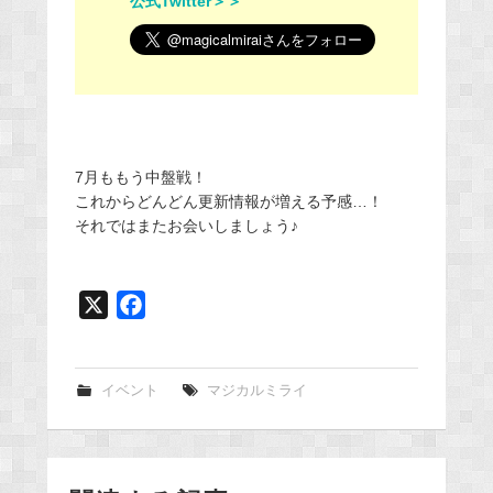
公式Twitter＞＞
7月ももう中盤戦！
これからどんどん更新情報が増える予感…！
それではまたお会いしましょう♪
X
F
a
c
e
イベント
マジカルミライ
b
o
o