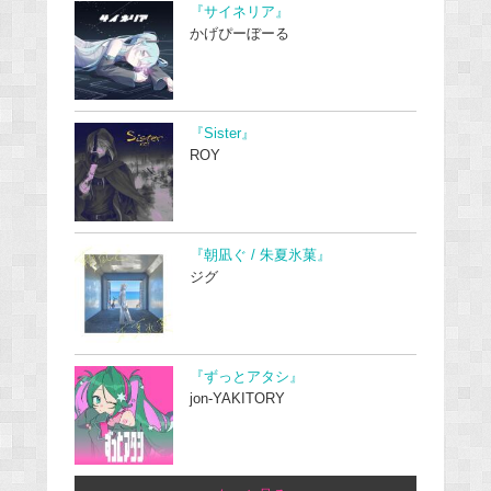
『サイネリア』
かげぴーぼーる
『Sister』
ROY
『朝凪ぐ / 朱夏氷菓』
ジグ
『ずっとアタシ』
jon-YAKITORY