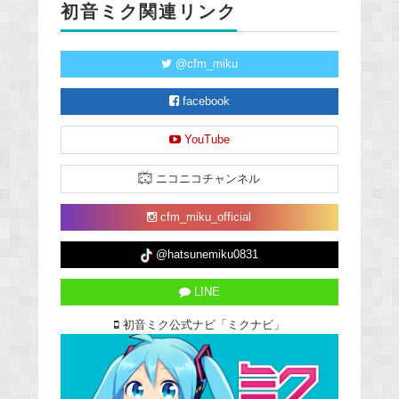
初音ミク関連リンク
@cfm_miku
facebook
YouTube
ニコニコチャンネル
cfm_miku_official
@hatsunemiku0831
LINE
初音ミク公式ナビ「ミクナビ」