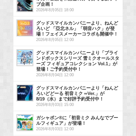
ブ企画！
2026年8月05日 18:00
グッドスマイルカンパニーより、ねんど
ろいど 「亞北ネル」「弱音ハク」が登
場！フェイスメーカーコラボも開催中！
2026年8月05日 12:00
グッドスマイルカンパニーより「ブライ
ンドボックスシリーズ 雪ミクオールスタ
ーズ フィギュアコレクション Vol.1」が
登場！ご予約受付中！
2026年8月04日 12:00
グッドスマイルカンパニーより「ねんど
ろいどどーる 初音ミク ∞Ver.」が
8/19（水）まで好評予約受付中！
2026年8月03日 15:00
ガシャポン®に「初音ミク みんなでプー
ルフィギュア」が登場！
2026年8月03日 12:00