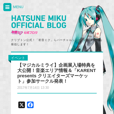
MENU
クリプトン公式！「初音ミク」らバーチャルシンガーの最新情報を
発信します！
イベント
【マジカルミライ】企画展入場特典を
大公開！音楽エリア情報＆「KARENT
presents クリエイターズマーケッ
ト」参加サークル発表！
2017年7月14日 13:30
X
F
a