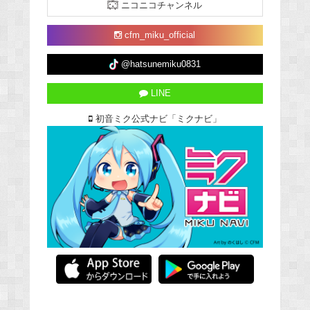
ニコニコチャンネル
cfm_miku_official
@hatsunemiku0831
LINE
初音ミク公式ナビ「ミクナビ」