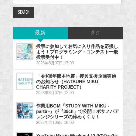
for:
最新
タグ
投票に参加してお気に入り作品を応援し
よう！プログラミング・コンテスト一般
投票受付中！
2026年8月07日 17:00
「令和8年熊本地震」復興支援企画実施
のお知らせ（HATSUNE MIKU
CHARITY PROJECT）
2026年8月07日 12:00
作業用BGM『STUDY WITH MIKU -
part6 -』が『39ch』で公開！ボサノバア
レンジシリーズの締めくくり！
2026年8月06日 19:00
YouTube Music Weekend 12.0のDay2ヘ