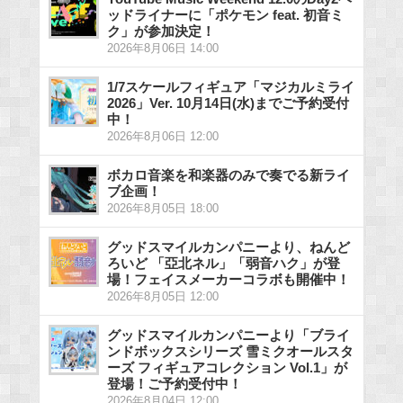
ッドライナーに「ポケモン feat. 初音ミ
ク」が参加決定！
2026年8月06日 14:00
1/7スケールフィギュア「マジカルミライ
2026」Ver. 10月14日(水)までご予約受付
中！
2026年8月06日 12:00
ボカロ音楽を和楽器のみで奏でる新ライ
ブ企画！
2026年8月05日 18:00
グッドスマイルカンパニーより、ねんど
ろいど 「亞北ネル」「弱音ハク」が登
場！フェイスメーカーコラボも開催中！
2026年8月05日 12:00
グッドスマイルカンパニーより「ブライ
ンドボックスシリーズ 雪ミクオールスタ
ーズ フィギュアコレクション Vol.1」が
登場！ご予約受付中！
2026年8月04日 12:00