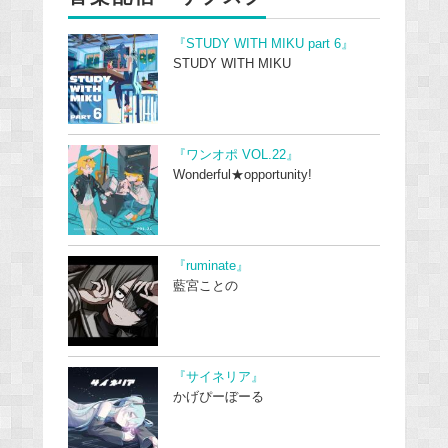
『STUDY WITH MIKU part 6』
STUDY WITH MIKU
『ワンオポ VOL.22』
Wonderful★opportunity!
『ruminate』
藍宮ことの
『サイネリア』
かげぴーぼーる