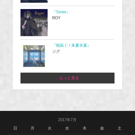
『Sister』
ROY
『朝凪ぐ / 朱夏氷菓』
ジグ
...もっと見る
2017年7月
日
月
火
水
木
金
土