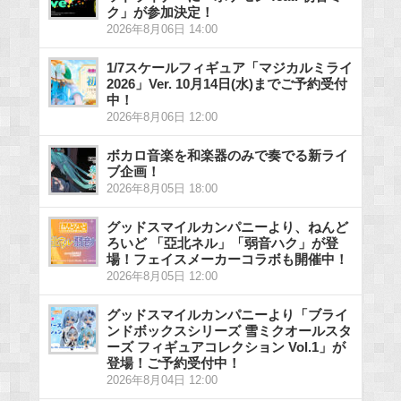
ク」が参加決定！
2026年8月06日 14:00
1/7スケールフィギュア「マジカルミライ
2026」Ver. 10月14日(水)までご予約受付
中！
2026年8月06日 12:00
ボカロ音楽を和楽器のみで奏でる新ライ
ブ企画！
2026年8月05日 18:00
グッドスマイルカンパニーより、ねんど
ろいど 「亞北ネル」「弱音ハク」が登
場！フェイスメーカーコラボも開催中！
2026年8月05日 12:00
グッドスマイルカンパニーより「ブライ
ンドボックスシリーズ 雪ミクオールスタ
ーズ フィギュアコレクション Vol.1」が
登場！ご予約受付中！
2026年8月04日 12:00