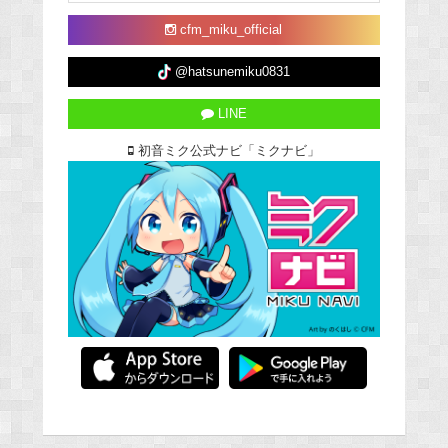
cfm_miku_official
@hatsunemiku0831
LINE
初音ミク公式ナビ「ミクナビ」