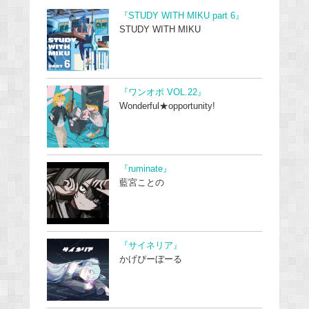
『STUDY WITH MIKU part 6』
STUDY WITH MIKU
『ワンオポ VOL.22』
Wonderful★opportunity!
『ruminate』
藍宮ことの
『サイネリア』
かげぴーぼーる