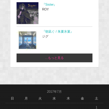
『Sister』
ROY
『朝凪ぐ / 朱夏氷菓』
ジグ
...もっと見る
2017年7月
日
月
火
水
木
金
土
1