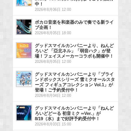
中！
2026年8月06日 12:00
ボカロ音楽を和楽器のみで奏でる新ライ
ブ企画！
2026年8月05日 18:00
グッドスマイルカンパニーより、ねんど
ろいど 「亞北ネル」「弱音ハク」が登
場！フェイスメーカーコラボも開催中！
2026年8月05日 12:00
グッドスマイルカンパニーより「ブライ
ンドボックスシリーズ 雪ミクオールスタ
ーズ フィギュアコレクション Vol.1」が
登場！ご予約受付中！
2026年8月04日 12:00
グッドスマイルカンパニーより「ねんど
ろいどどーる 初音ミク ∞Ver.」が
8/19（水）まで好評予約受付中！
2026年8月03日 15:00