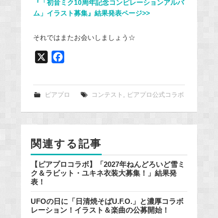
『「初音ミク10周年記念コンピレーションアルバ
ム」イラスト募集』結果発表ページ>>
それではまたお会いしましょう☆
X
F
a
c
e
ピアプロ
コンテスト
,
ピアプロ公式コラボ
b
o
o
関連する記事
k
【ピアプロコラボ】「2027年ねんどろいど雪ミ
ク＆ラビット・ユキネ衣装大募集！」結果発
表！
UFOの日に「日清焼そばU.F.O.」と濃厚コラボ
レーション！イラスト＆楽曲の公募開始！