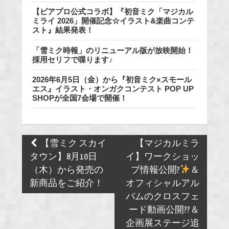
【ピアプロ公式コラボ】『初音ミク「マジカル
ミライ 2026」開催記念☆イラスト&楽曲コンテ
スト』結果発表！
「雪ミク時報」のリニューアル版が放映開始！
採用セリフで喋ります♪
2026年6月5日（金）から『初音ミク×スモール
エス』イラスト・オンガクコンテスト POP UP
SHOPが全国7会場で開催！
Post
【雪ミク スカイ
【マジカルミラ
navigation
タウン】8月10日
イ】ワークショッ
（木）から発売の
プ情報公開?
＆
新商品をご紹介！
オフィシャルアル
バムのクロスフェ
ード動画公開??＆
企画展ステージ追