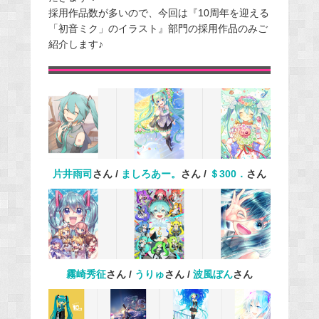
採用作品数が多いので、今回は『10周年を迎える
「初音ミク」のイラスト』部門の採用作品のみご
紹介します♪
片井雨司
さん /
ましろあー。
さん /
＄300．
さん
霧崎秀征
さん /
うりゅ
さん /
波風ぼん
さん