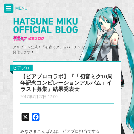
MENU
クリプトン公式！「初音ミク」らバーチャルシンガーの最新情報を
発信します！
ピアプロ
【ピアプロコラボ】『「初音ミク10周
年記念コンピレーションアルバム」イ
ラスト募集』結果発表☆
2017年7月27日 17:00
X
F
a
みなさまこんばんは、ピアプロ担当です☆
c