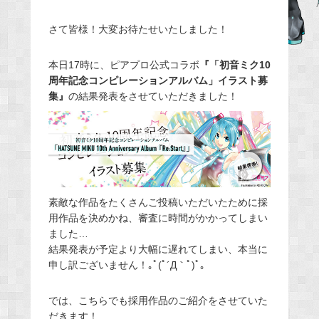
e
さて皆様！大変お待たせいたしました！
b
o
本日17時に、ピアプロ公式コラボ
『「初音ミク10
o
周年記念コンピレーションアルバム」イラスト募
k
集』
の結果発表をさせていただきました！
素敵な作品をたくさんご投稿いただいたために採
用作品を決めかね、審査に時間がかかってしまい
ました…
結果発表が予定より大幅に遅れてしまい、本当に
申し訳ございません！｡ﾟ(ﾟ´Д｀ﾟ)ﾟ｡
では、こちらでも採用作品のご紹介をさせていた
だきます！