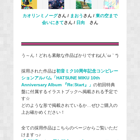
カオリンミノーグ
さん /
まおう
さん /
東の空まで
会いにきて
さん /
日向
さん
う～ん！どれも素敵な作品ばかりですね(人´ω｀*)
採用された作品は
初音ミク10周年記念コンピレー
ションアルバム「HATSUNE MIKU 10th
Anniversary Album 『Re:Start』」
の初回特典
盤に付属するイラストブックへ掲載される予定で
す☆
どのような形で掲載されているか…ぜひご購入の
上お確かめください！
全ての採用作品はこちらのページからご覧いただ
けますっ♪