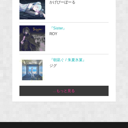
かげぴーぼーる
『Sister』
ROY
『朝凪ぐ / 朱夏氷菓』
ジグ
...もっと見る