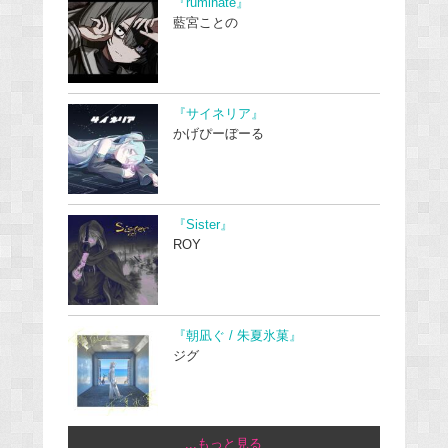
『ruminate』
藍宮ことの
『サイネリア』
かげぴーぼーる
『Sister』
ROY
『朝凪ぐ / 朱夏氷菓』
ジグ
...もっと見る