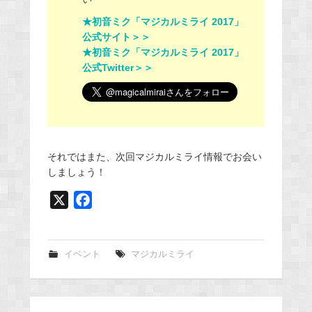
★初音ミク「マジカルミライ 2017」
公式サイト＞＞
★初音ミク「マジカルミライ 2017」
公式Twitter＞＞
それではまた、次回マジカルミライ情報でお会い
しましょう！
X
F
a
c
e
イベント
マジカルミライ
b
o
o