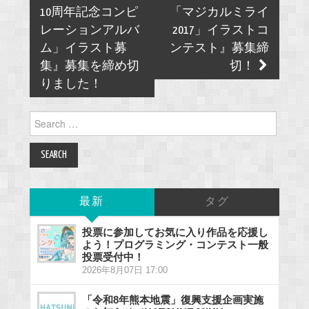
10周年記念コンピ
「マジカルミライ
レーションアルバ
2017」イラストコ
ム」イラスト募
ンテスト』募集締
集』募集を締め切
切！
りました！
Search
for:
最新
タグ
投票に参加してお気に入り作品を応援し
よう！プログラミング・コンテスト一般
投票受付中！
2026年8月07日 17:00
「令和8年熊本地震」復興支援企画実施