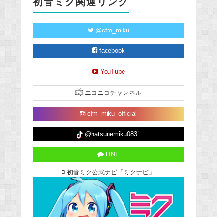
初音ミク関連リンク
@cfm_miku
facebook
YouTube
ニコニコチャンネル
cfm_miku_official
@hatsunemiku0831
LINE
初音ミク公式ナビ「ミクナビ」