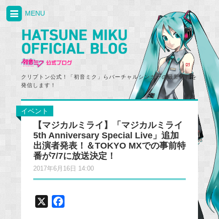
MENU
クリプトン公式！「初音ミク」らバーチャルシンガーの最新情報を
発信します！
イベント
【マジカルミライ】「マジカルミライ
5th Anniversary Special Live」追加
出演者発表！＆TOKYO MXでの事前特
番が7/7に放送決定！
2017年6月16日 14:00
X
F
a