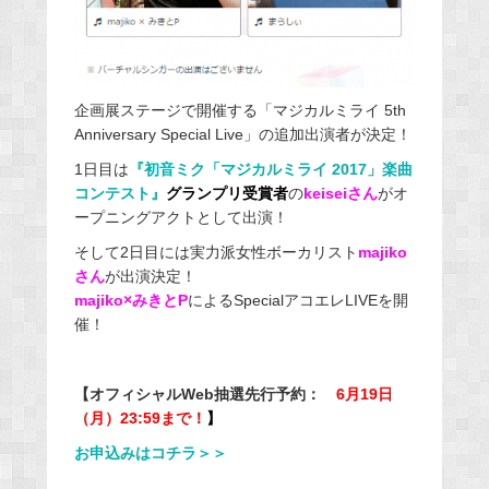
企画展ステージで開催する「マジカルミライ 5th
Anniversary Special Live」の追加出演者が決定！
1日目は
『初音ミク「マジカルミライ 2017」楽曲
コンテスト』
グランプリ受賞者
の
keiseiさん
がオ
ープニングアクトとして出演！
そして2日目には実力派女性ボーカリスト
majiko
さん
が出演決定！
majiko×みきとP
によるSpecialアコエレLIVEを開
催！
【オフィシャルWeb抽選先行予約：
6月19日
（月）23:59まで！
】
お申込みはコチラ＞＞