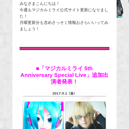
みなさまこんにちは！
c
今週もマジカルミライ公式サイト更新になりまし
e
た！
b
月曜更新分も含めさっそく情報おさらいいってみ
o
ましょう！
o
k
■「マジカルミライ 5th
Anniversary Special Live」追加出
演者発表！