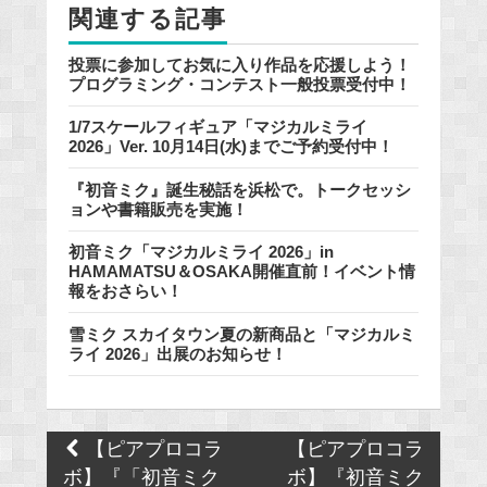
関連する記事
k
投票に参加してお気に入り作品を応援しよう！
プログラミング・コンテスト一般投票受付中！
1/7スケールフィギュア「マジカルミライ
2026」Ver. 10月14日(水)までご予約受付中！
『初音ミク』誕生秘話を浜松で。トークセッシ
ョンや書籍販売を実施！
初音ミク「マジカルミライ 2026」in
HAMAMATSU＆OSAKA開催直前！イベント情
報をおさらい！
雪ミク スカイタウン夏の新商品と「マジカルミ
ライ 2026」出展のお知らせ！
Post
【ピアプロコラ
【ピアプロコラ
navigation
ボ】『「初音ミク
ボ】『初音ミク