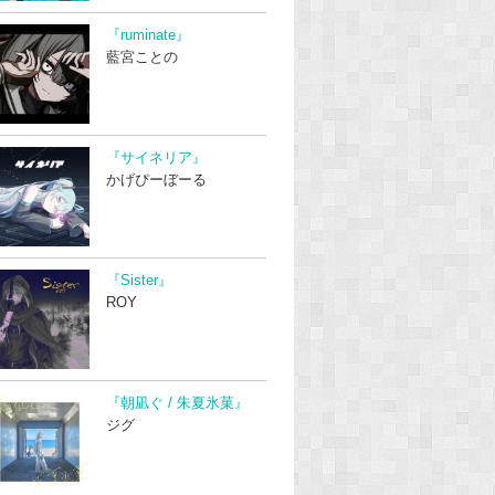
『ruminate』
藍宮ことの
『サイネリア』
かげぴーぼーる
『Sister』
ROY
『朝凪ぐ / 朱夏氷菓』
ジグ