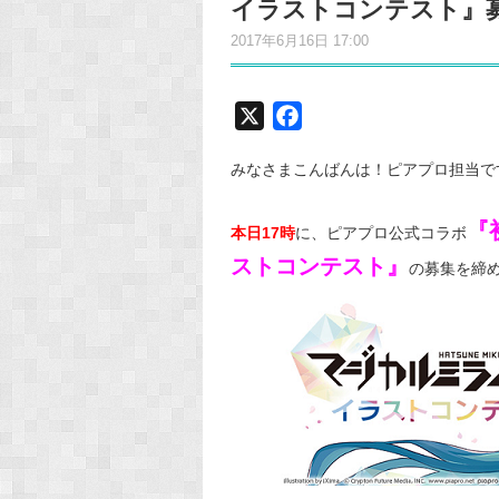
イラストコンテスト』
2017年6月16日 17:00
X
F
a
みなさまこんばんは！ピアプロ担当で
c
e
『
b
本日17時
に、ピアプロ公式コラボ
o
ストコンテスト』
の募集を締
o
k