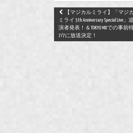
Post
【マジカルミライ】「マジ
navigation
ミライ 5th Anniversary Special Liv
演者発表！＆TOKYO MXでの事前
7/7に放送決定！