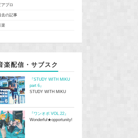
ピアプロ
過去の記事
音楽
音楽配信・サブスク
『STUDY WITH MIKU
part 6』
STUDY WITH MIKU
『ワンオポ VOL.22』
Wonderful★opportunity!