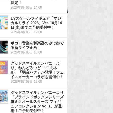
決定！
2026年8月06日 14:00
1/7スケールフィギュア「マジ
カルミライ 2026」Ver. 10月14
日(水)までご予約受付中！
2026年8月06日 12:00
ボカロ音楽を和楽器のみで奏で
る新ライブ企画！
2026年8月05日 18:00
グッドスマイルカンパニーよ
り、ねんどろいど 「亞北ネ
ル」「弱音ハク」が登場！フェ
イスメーカーコラボも開催中！
2026年8月05日 12:00
グッドスマイルカンパニーより
「ブラインドボックスシリーズ
雪ミクオールスターズ フィギ
ュアコレクション Vol.1」が登
場！ご予約受付中！