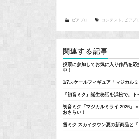
a
c
e
ピアプロ
コンテスト
,
ピアプ
b
o
o
関連する記事
k
投票に参加してお気に入り作品を応
中！
1/7スケールフィギュア「マジカルミライ
『初音ミク』誕生秘話を浜松で。ト
初音ミク「マジカルミライ 2026」i
おさらい！
雪ミク スカイタウン夏の新商品と「