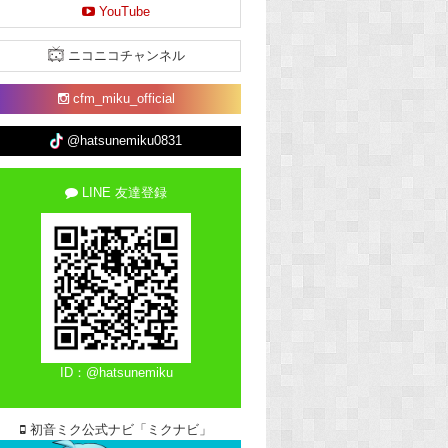
YouTube
ニコニコチャンネル
cfm_miku_official
@hatsunemiku0831
LINE 友達登録
ID：@hatsunemiku
初音ミク公式ナビ「ミクナビ」