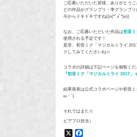
ご応募いただいた皆様、ありがとうご
どの作品がグランプリ・準グランプリ
今からドキドキですね((o(*ﾟзﾟ*)o))
なお、ご応募いただいた作品は
初音ミ
使用される予定です！
是非、初音ミク「マジカルミライ 20
クしてみてくださいね☆
コラボの詳細は下記ページを御覧くだ
『初音ミク「マジカルミライ 2017
結果発表は公式コラボページや初音ミク
ω・´)
それではまた☆
ピアプロ担当）
X
F