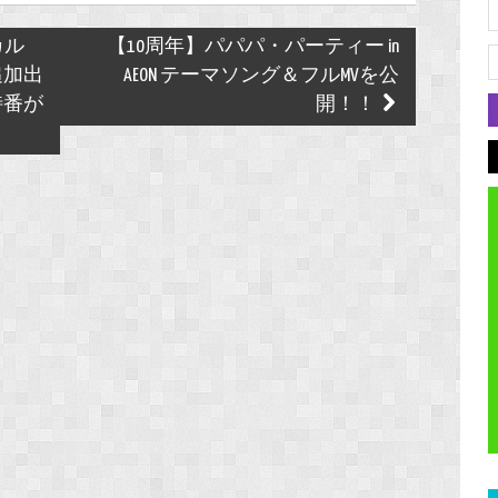
カル
【10周年】パパパ・パーティー in
e」追加出
AEON テーマソング＆フルMVを公
特番が
開！！