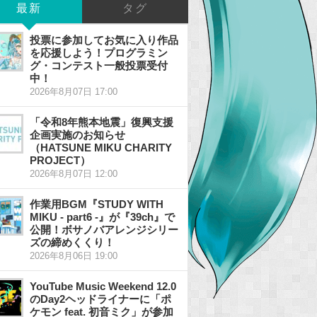
最新
タグ
投票に参加してお気に入り作品
を応援しよう！プログラミン
グ・コンテスト一般投票受付
中！
2026年8月07日 17:00
「令和8年熊本地震」復興支援
企画実施のお知らせ
（HATSUNE MIKU CHARITY
PROJECT）
2026年8月07日 12:00
作業用BGM『STUDY WITH
MIKU - part6 -』が『39ch』で
公開！ボサノバアレンジシリー
ズの締めくくり！
2026年8月06日 19:00
YouTube Music Weekend 12.0
のDay2ヘッドライナーに「ポ
ケモン feat. 初音ミク」が参加