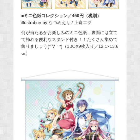
■ミニ色紙コレクション／450円（税別）
illustration by なつめえり / 上倉エク
何が当たるかお楽しみのミニ色紙、裏面には立て
て飾れる便利なスタンド付き！！たくさん集めて
飾りましょう(*´∀｀*)（1BOX9枚入り／12.1×13.6
㎝）