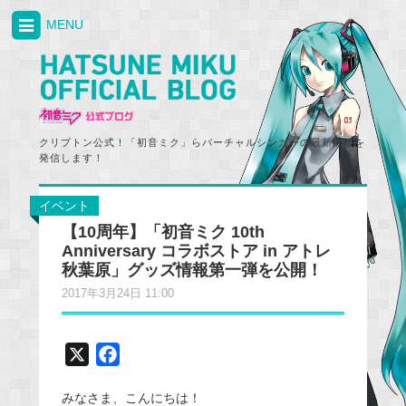
MENU
クリプトン公式！「初音ミク」らバーチャルシンガーの最新情報を
発信します！
イベント
【10周年】「初音ミク 10th
Anniversary コラボストア in アトレ
秋葉原」グッズ情報第一弾を公開！
2017年3月24日 11:00
X
F
a
みなさま、こんにちは！
c