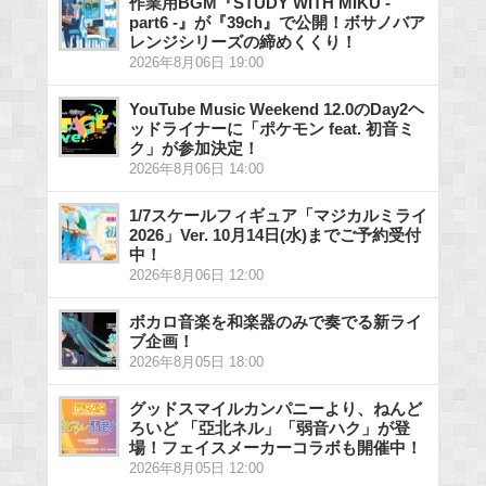
作業用BGM『STUDY WITH MIKU -
part6 -』が『39ch』で公開！ボサノバア
レンジシリーズの締めくくり！
2026年8月06日 19:00
YouTube Music Weekend 12.0のDay2ヘ
ッドライナーに「ポケモン feat. 初音ミ
ク」が参加決定！
2026年8月06日 14:00
1/7スケールフィギュア「マジカルミライ
2026」Ver. 10月14日(水)までご予約受付
中！
2026年8月06日 12:00
ボカロ音楽を和楽器のみで奏でる新ライ
ブ企画！
2026年8月05日 18:00
グッドスマイルカンパニーより、ねんど
ろいど 「亞北ネル」「弱音ハク」が登
場！フェイスメーカーコラボも開催中！
2026年8月05日 12:00