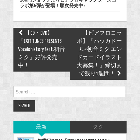
ラボ第5弾が登場！順次発売中♪
Post
【CD・DVD】
【ピアプロコラ
navigation
『EXIT TUNES PRESENTS
ボ】「ハッカドー
Vocalohistory feat.初音
ル×初音ミク エン
ミク』好評発売
ドカードイラスト
中！
大募集！」締切ま
で残り1週間！
Search
for:
最新
タグ