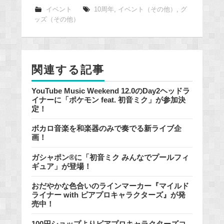
e
イベント
10周年
,
イベント（その他）
,
グ
ッズ（その他）
b
o
o
k
関連する記事
YouTube Music Weekend 12.0のDay2ヘッドラ
イナーに「ポケモン feat. 初音ミク」が参加決
定！
ボカロ音楽を和楽器のみで奏でる新ライブ企
画！
ガシャポン®に「初音ミク みんなでプールフィ
ギュア」が登場！
おだやかな色合いのラインマーカー『マイルド
ライナー with ピアプロキャラクターズ』が発
売中！
100円ショップよりピアプロキャラクターズコ