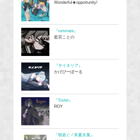
Wonderful★opportunity!
『ruminate』
藍宮ことの
『サイネリア』
かげぴーぼーる
『Sister』
ROY
『朝凪ぐ / 朱夏氷菓』