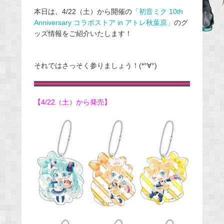
e
本日は、4/22（土）から開催の
「初音ミク 10th
Anniversary コラボストア in アトレ秋葉原」
のグ
b
ッズ情報をご紹介いたします！
o
o
k
それではさっそく参りましょう！(*°∀°)
【4/22（土）から発売】