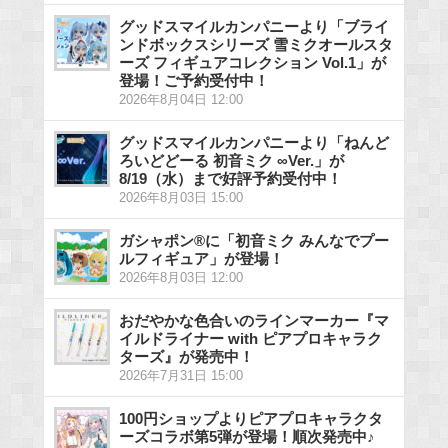
グッドスマイルカンパニーより「ブライ
ンドボックスシリーズ 雪ミクオールスタ
ーズ フィギュアコレクション Vol.1」が
登場！ご予約受付中！
2026年8月04日 12:00
グッドスマイルカンパニーより「ねんど
ろいどどーる 初音ミク ∞Ver.」が
8/19（水）まで好評予約受付中！
2026年8月03日 15:00
ガシャポン®に「初音ミク みんなでプー
ルフィギュア」が登場！
2026年8月03日 12:00
おだやかな色合いのラインマーカー『マ
イルドライナー with ピアプロキャラク
ターズ』が発売中！
2026年7月31日 15:00
100円ショップよりピアプロキャラクタ
ーズコラボ第5弾が登場！順次発売中♪