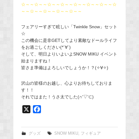
☆～～☆～～☆～～☆～～☆～～☆～～☆～～☆
～～☆～～☆～～☆～～☆～～
フェアリーすぎて眩しい「Twinkle Snow」セット
☆
この機会に是非GETしてより素敵なドールライフ
をお過ごしください(*´∀`)
そして、明日よりいよいよSNOW MIKU イベント
始まりますね！
皆さま準備はよろしいでしょうか！？(✧∀✧)
沢山の皆様のお越し、心よりお待ちしておりま
す！！
それではまた！うさ太でした(∩'▽'⊂)
X
F
a
c
e
グッズ
SNOW MIKU
,
フィギュア