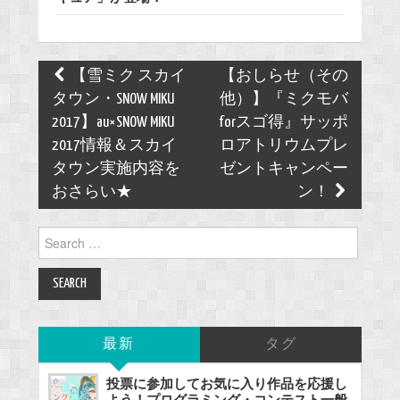
Post
【雪ミク スカイ
【おしらせ（その
navigation
タウン・SNOW MIKU
他）】『ミクモバ
2017】au×SNOW MIKU
forスゴ得』サッポ
2017情報＆スカイ
ロアトリウムプレ
タウン実施内容を
ゼントキャンペー
おさらい★
ン！
Search
for:
最新
タグ
投票に参加してお気に入り作品を応援し
よう！プログラミング・コンテスト一般