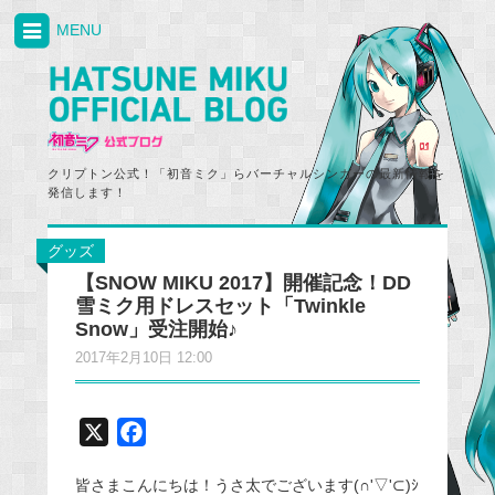
MENU
クリプトン公式！「初音ミク」らバーチャルシンガーの最新情報を
発信します！
グッズ
【SNOW MIKU 2017】開催記念！DD
雪ミク用ドレスセット「Twinkle
Snow」受注開始♪
2017年2月10日 12:00
X
F
a
皆さまこんにちは！うさ太でございます(∩'▽'⊂)ｼ
c