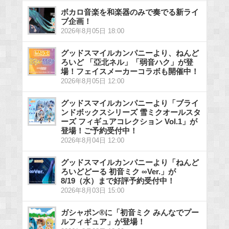
ボカロ音楽を和楽器のみで奏でる新ライ
ブ企画！
2026年8月05日 18:00
グッドスマイルカンパニーより、ねんど
ろいど 「亞北ネル」「弱音ハク」が登
場！フェイスメーカーコラボも開催中！
2026年8月05日 12:00
グッドスマイルカンパニーより「ブライ
ンドボックスシリーズ 雪ミクオールスタ
ーズ フィギュアコレクション Vol.1」が
登場！ご予約受付中！
2026年8月04日 12:00
グッドスマイルカンパニーより「ねんど
ろいどどーる 初音ミク ∞Ver.」が
8/19（水）まで好評予約受付中！
2026年8月03日 15:00
ガシャポン®に「初音ミク みんなでプー
ルフィギュア」が登場！