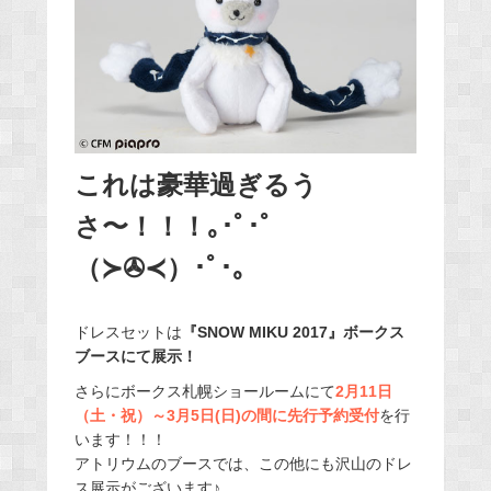
これは豪華過ぎるう
さ〜！！！｡･ﾟ･ﾟ
（≻✇≺）･ﾟ･｡
ドレスセットは
『SNOW MIKU 2017』ボークス
ブースにて展示！
さらにボークス札幌ショールームにて
2月11日
（土・祝）～3月5日(日)の間に先行予約受付
を行
います！！！
アトリウムのブースでは、この他にも沢山のドレ
ス展示がございます♪