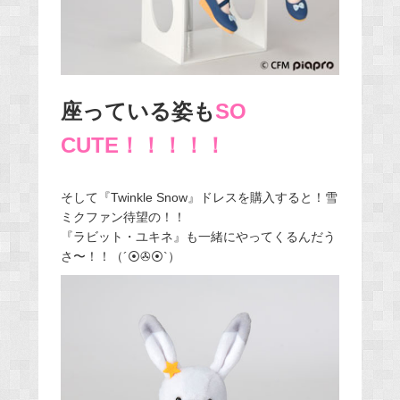
座っている姿も
SO
CUTE！！！！！
そして『Twinkle Snow』ドレスを購入すると！雪
ミクファン待望の！！
『ラビット・ユキネ』も一緒にやってくるんだう
さ〜！！（´⦿✇⦿`）