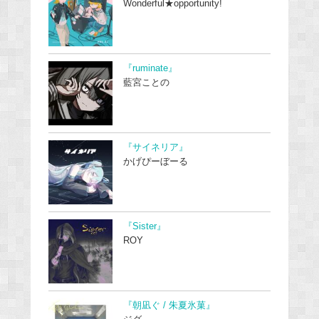
Wonderful★opportunity!
『ruminate』
藍宮ことの
『サイネリア』
かげぴーぼーる
『Sister』
ROY
『朝凪ぐ / 朱夏氷菓』