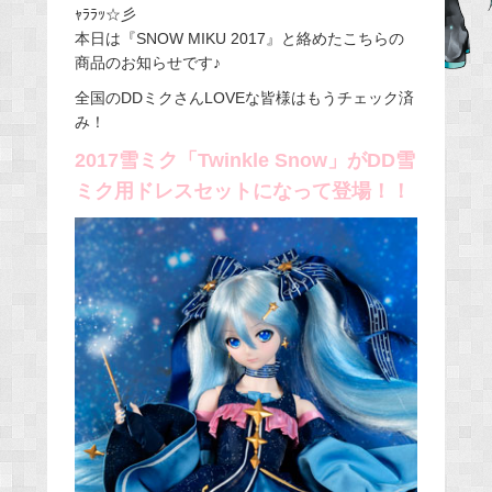
ｬﾗﾗｯ☆彡
e
本日は『SNOW MIKU 2017』と絡めたこちらの
b
商品のお知らせです♪
o
全国のDDミクさんLOVEな皆様はもうチェック済
o
み！
k
2017雪ミク「Twinkle Snow」がDD雪
ミク用ドレスセットになって登場！！