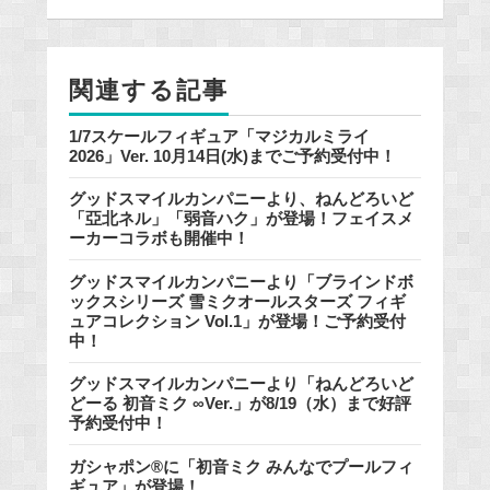
b
o
o
関連する記事
k
1/7スケールフィギュア「マジカルミライ
2026」Ver. 10月14日(水)までご予約受付中！
グッドスマイルカンパニーより、ねんどろいど
「亞北ネル」「弱音ハク」が登場！フェイスメ
ーカーコラボも開催中！
グッドスマイルカンパニーより「ブラインドボ
ックスシリーズ 雪ミクオールスターズ フィギ
ュアコレクション Vol.1」が登場！ご予約受付
中！
グッドスマイルカンパニーより「ねんどろいど
どーる 初音ミク ∞Ver.」が8/19（水）まで好評
予約受付中！
ガシャポン®に「初音ミク みんなでプールフィ
ギュア」が登場！