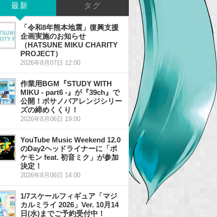
最新
タグ
「令和8年熊本地震」復興支援
企画実施のお知らせ
（HATSUNE MIKU CHARITY
PROJECT）
2026年8月07日 12:00
作業用BGM『STUDY WITH
MIKU - part6 -』が『39ch』で
公開！ボサノバアレンジシリー
ズの締めくくり！
2026年8月06日 19:00
YouTube Music Weekend 12.0
のDay2ヘッドライナーに「ポ
ケモン feat. 初音ミク」が参加
決定！
2026年8月06日 14:00
1/7スケールフィギュア「マジ
カルミライ 2026」Ver. 10月14
日(水)までご予約受付中！