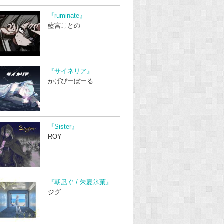
『ruminate』
藍宮ことの
『サイネリア』
かげぴーぼーる
『Sister』
ROY
『朝凪ぐ / 朱夏氷菓』
ジグ