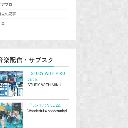
ピアプロ
過去の記事
音楽
音楽配信・サブスク
『STUDY WITH MIKU
part 6』
STUDY WITH MIKU
『ワンオポ VOL.22』
Wonderful★opportunity!