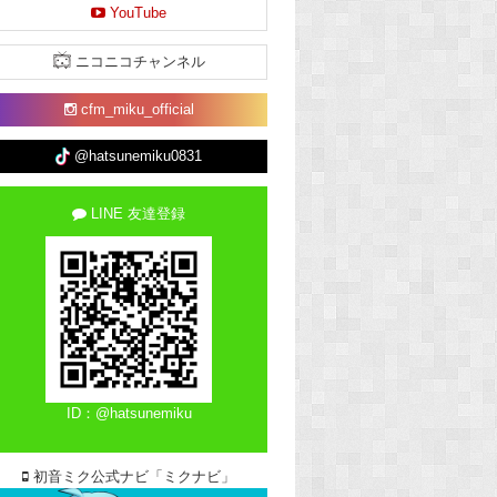
YouTube
ニコニコチャンネル
cfm_miku_official
@hatsunemiku0831
LINE 友達登録
ID：@hatsunemiku
初音ミク公式ナビ「ミクナビ」