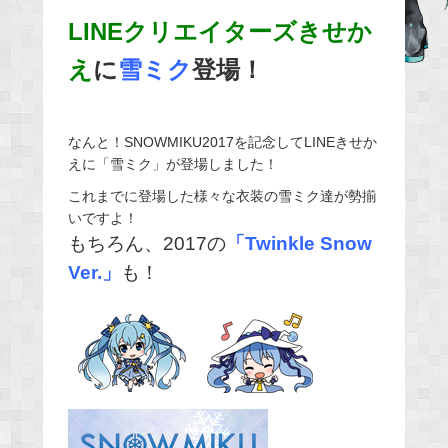
b
LINEクリエイターズきせか
o
え
に
雪ミク
登場！
o
k
なんと！SNOWMIKU2017を記念してLINEきせか
えに「雪ミク」が登場しました！
これまでに登場した様々な衣装の雪ミク達が勢揃
いですよ！
もちろん、2017の
「Twinkle Snow
Ver.」
も！