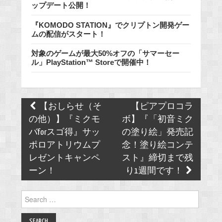
ップデート公開！
『KOMODO STATION』でクリプトン開発ゲー
ムの配信がスタート！
対象のゲームが最大50%オフの「サマーセー
ル」PlayStation™ Storeで開催中！
Post
【おしらせ（そ
【ピアプロコラ
navigation
の他）】『ミクモ
ボ】『「初音ミク
バforスゴ得』サッ
の塗り絵」発売記
ポロアトリウムプ
念！塗り絵コンテ
レゼントキャンペ
スト』締切まで残
ーン！
り1週間です！
Search
for: