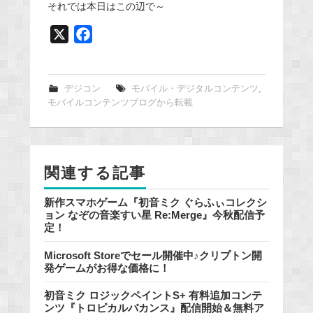
それでは本日はこの辺で～
X
F
a
c
e
デジコン
モバイル・デジタルコンテンツ
,
モバイルコンテンツブログから転載
b
o
o
k
関連する記事
新作スマホゲーム『初音ミク ぐらふぃコレクシ
ョン なぞの音楽すい星 Re:Merge』今秋配信予
定！
Microsoft Storeでセール開催中♪クリプトン開
発ゲームがお得な価格に！
初音ミク ロジックペイントS+ 有料追加コンテ
ンツ『トロピカルバカンス』配信開始＆無料ア