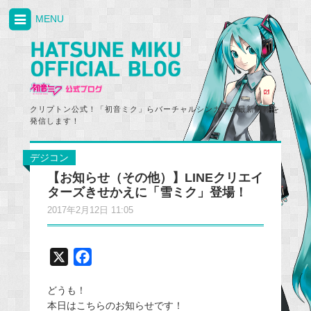
MENU
クリプトン公式！「初音ミク」らバーチャルシンガーの最新情報を
発信します！
デジコン
【お知らせ（その他）】LINEクリエイ
ターズきせかえに「雪ミク」登場！
2017年2月12日 11:05
X
F
a
どうも！
c
本日はこちらのお知らせです！
e