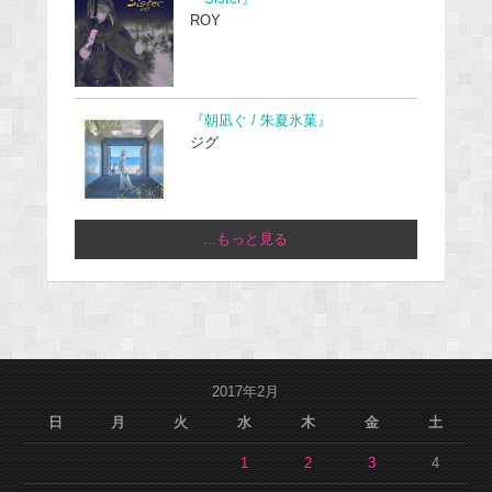
ROY
『朝凪ぐ / 朱夏氷菓』
ジグ
...もっと見る
2017年2月
日
月
火
水
木
金
土
1
2
3
4