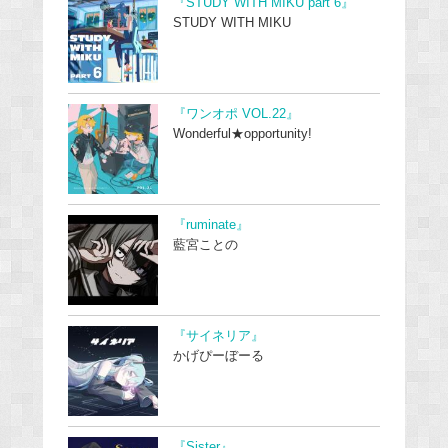
『STUDY WITH MIKU part 6』
STUDY WITH MIKU
『ワンオポ VOL.22』
Wonderful★opportunity!
『ruminate』
藍宮ことの
『サイネリア』
かげぴーぼーる
『Sister』