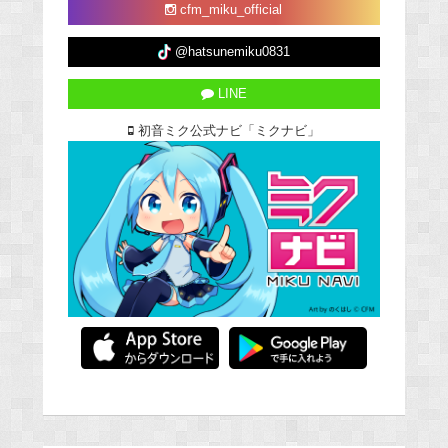
cfm_miku_official
@hatsunemiku0831
LINE
初音ミク公式ナビ「ミクナビ」