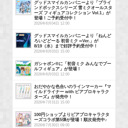
グッドスマイルカンパニーより「ブライ
ンドボックスシリーズ 雪ミクオールスタ
ーズ フィギュアコレクション Vol.1」が
登場！ご予約受付中！
2026年8月04日 12:00
グッドスマイルカンパニーより「ねんど
ろいどどーる 初音ミク ∞Ver.」が
8/19（水）まで好評予約受付中！
2026年8月03日 15:00
ガシャポン®に「初音ミク みんなでプー
ルフィギュア」が登場！
2026年8月03日 12:00
おだやかな色合いのラインマーカー『マ
イルドライナー with ピアプロキャラク
ターズ』が発売中！
2026年7月31日 15:00
100円ショップよりピアプロキャラクタ
ーズコラボ第5弾が登場！順次発売中♪
2026年7月30日 09:00