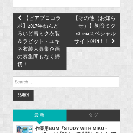
Post
【ピアプロコラ
【その他（お知ら
navigation
ボ】2017年ねんど
せ）】初音ミク
ろいど雪ミク衣装
×Xperiaスペシャル
＆ラビット・ユキ
サイトOPEN！！
ネ衣装大募集企画
の募集間もなく締
切！
Search
for:
最新
タグ
作業用BGM『STUDY WITH MIKU -