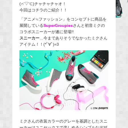
(∩'▽'⊂)チャチャチャオ！
e
今回はコチラのご紹介！！
b
「アニメ≒ファッション」をコンセプトに商品を
o
展開している
SuperGroupies
さんと初音ミクの
o
コラボスニーカーが遂に登場!!
k
スニーカー
…今までありそうでなかったミクさん
アイテム！！(*ﾟ∀ﾟ)=3
ミクさんの衣装カラーのグレーを基調としたスニ
ーカーはユニセックスで楽しめるシンプルなデザ