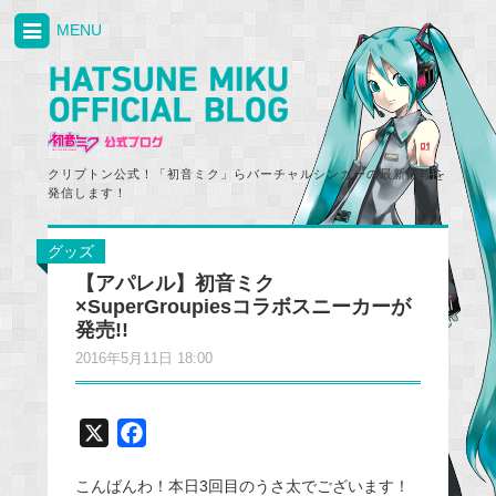
MENU
クリプトン公式！「初音ミク」らバーチャルシンガーの最新情報を
発信します！
グッズ
【アパレル】初音ミク
×SuperGroupiesコラボスニーカーが
発売!!
2016年5月11日 18:00
X
F
a
こんばんわ！本日3回目のうさ太でございます！
c