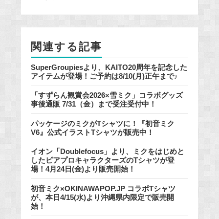
b
o
o
関連する記事
k
SuperGroupiesより、KAITO20周年を記念した
アイテムが登場！ご予約は8/10(月)正午まで♪
「すずらん観賞会2026×雪ミク」コラボグッズ
事後通販 7/31（金）まで受注受付中！
パッケージのミクがTシャツに！『初音ミク
V6』公式イラストTシャツが販売中！
イオン「Doublefocus」より、ミクをはじめと
したピアプロキャラクターズのTシャツが登
場！4月24日(金)より販売開始！
初音ミク×OKINAWAPOP.JP コラボTシャツ
が、本日4/15(水)より沖縄県内限定で販売開
始！