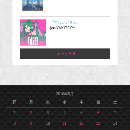
『ずっとアタシ』
jon-YAKITORY
...もっと見る
2016年5月
日
月
火
水
木
金
土
1
2
3
4
5
6
7
8
9
10
11
12
13
14