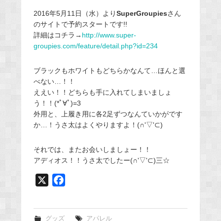
2016年5月11日（水）より
SuperGroupies
さん
のサイトで予約スタートです!!
詳細はコチラ→
http://www.super-
groupies.com/feature/detail.php?id=234
ブラックもホワイトもどちらかなんて…ほんと選
べない…！！
ええい！！どちらも手に入れてしまいましょ
う！！(*ﾟ∀ﾟ)=3
外用と、上履き用に各2足ずつなんていかがです
か…！うさ太はよくやりますよ！(∩'▽'⊂)
それでは、またお会いしましょー！！
アディオス！！うさ太でしたー(∩'▽'⊂)三☆
X
F
a
c
e
グッズ
アパレル