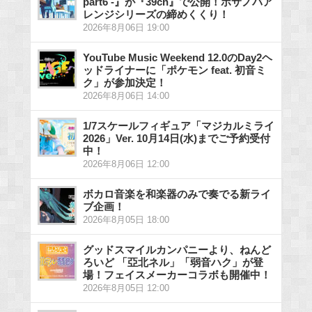
part6 -』が『39ch』で公開！ボサノバア
レンジシリーズの締めくくり！
2026年8月06日 19:00
YouTube Music Weekend 12.0のDay2ヘ
ッドライナーに「ポケモン feat. 初音ミ
ク」が参加決定！
2026年8月06日 14:00
1/7スケールフィギュア「マジカルミライ
2026」Ver. 10月14日(水)までご予約受付
中！
2026年8月06日 12:00
ボカロ音楽を和楽器のみで奏でる新ライ
ブ企画！
2026年8月05日 18:00
グッドスマイルカンパニーより、ねんど
ろいど 「亞北ネル」「弱音ハク」が登
場！フェイスメーカーコラボも開催中！
2026年8月05日 12:00