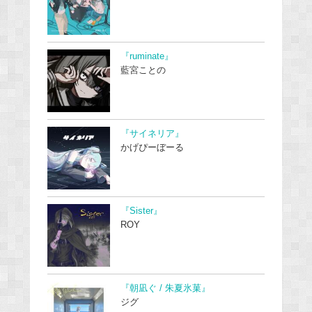
『ruminate』
藍宮ことの
『サイネリア』
かげぴーぼーる
『Sister』
ROY
『朝凪ぐ / 朱夏氷菓』
ジグ