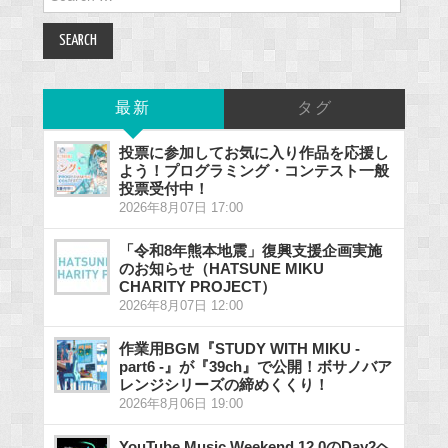
for:
最新
タグ
投票に参加してお気に入り作品を応援し
よう！プログラミング・コンテスト一般
投票受付中！
2026年8月07日 17:00
「令和8年熊本地震」復興支援企画実施
のお知らせ（HATSUNE MIKU
CHARITY PROJECT）
2026年8月07日 12:00
作業用BGM『STUDY WITH MIKU -
part6 -』が『39ch』で公開！ボサノバア
レンジシリーズの締めくくり！
2026年8月06日 19:00
YouTube Music Weekend 12.0のDay2ヘ