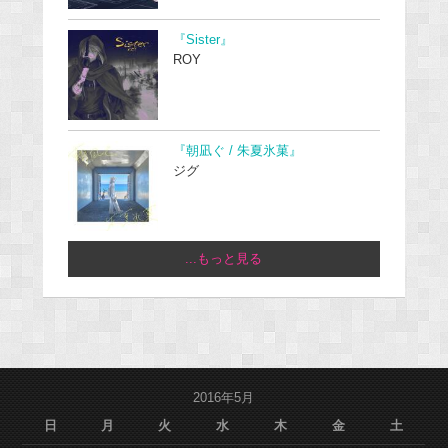
『Sister』
ROY
『朝凪ぐ / 朱夏氷菓』
ジグ
...もっと見る
2016年5月
日
月
火
水
木
金
土