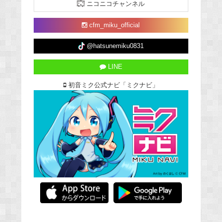
ニコニコチャンネル
cfm_miku_official
@hatsunemiku0831
LINE
初音ミク公式ナビ「ミクナビ」