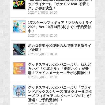
ッドライナーに「ポケモン feat. 初音ミ
ク」が参加決定！
2026年8月06日 14:00
1/7スケールフィギュア「マジカルミライ
2026」Ver. 10月14日(水)までご予約受付
中！
2026年8月06日 12:00
ボカロ音楽を和楽器のみで奏でる新ライ
ブ企画！
2026年8月05日 18:00
グッドスマイルカンパニーより、ねんど
ろいど 「亞北ネル」「弱音ハク」が登
場！フェイスメーカーコラボも開催中！
2026年8月05日 12:00
グッドスマイルカンパニーより「ブライ
ンドボックスシリーズ 雪ミクオールスタ
ーズ フィギュアコレクション Vol.1」が
登場！ご予約受付中！
2026年8月04日 12:00