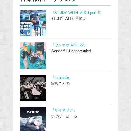
『STUDY WITH MIKU part 6』
STUDY WITH MIKU
『ワンオポ VOL.22』
Wonderful★opportunity!
『ruminate』
藍宮ことの
『サイネリア』
かげぴーぼーる