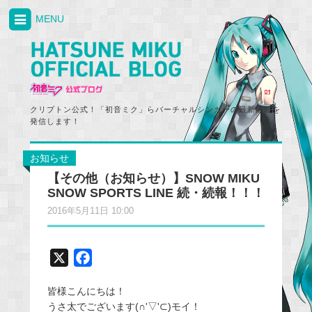
MENU
クリプトン公式！「初音ミク」らバーチャルシンガーの最新情報を
発信します！
お知らせ
【その他（お知らせ）】SNOW MIKU
SNOW SPORTS LINE 続・続報！！！
2016年5月11日 10:00
X
F
a
皆様こんにちは！
c
うさ太でございます(∩'▽'⊂)モイ！
e