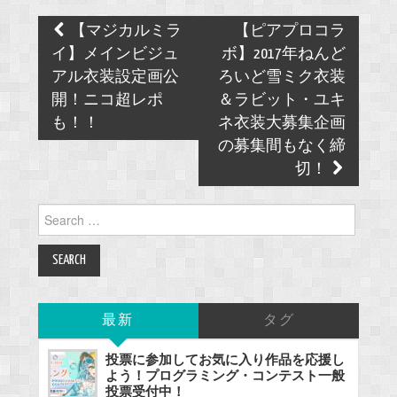
Post
【マジカルミラ
【ピアプロコラ
navigation
イ】メインビジュ
ボ】2017年ねんど
アル衣装設定画公
ろいど雪ミク衣装
開！ニコ超レポ
＆ラビット・ユキ
も！！
ネ衣装大募集企画
の募集間もなく締
切！
Search
for:
最新
タグ
投票に参加してお気に入り作品を応援し
よう！プログラミング・コンテスト一般
投票受付中！