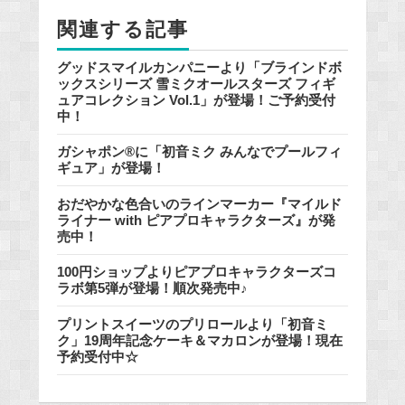
o
関連する記事
k
グッドスマイルカンパニーより「ブラインドボ
ックスシリーズ 雪ミクオールスターズ フィギ
ュアコレクション Vol.1」が登場！ご予約受付
中！
ガシャポン®に「初音ミク みんなでプールフィ
ギュア」が登場！
おだやかな色合いのラインマーカー『マイルド
ライナー with ピアプロキャラクターズ』が発
売中！
100円ショップよりピアプロキャラクターズコ
ラボ第5弾が登場！順次発売中♪
プリントスイーツのプリロールより「初音ミ
ク」19周年記念ケーキ＆マカロンが登場！現在
予約受付中☆