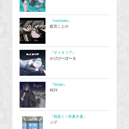
『ruminate』
藍宮ことの
『サイネリア』
かげぴーぼーる
『Sister』
ROY
『朝凪ぐ / 朱夏氷菓』
ジグ