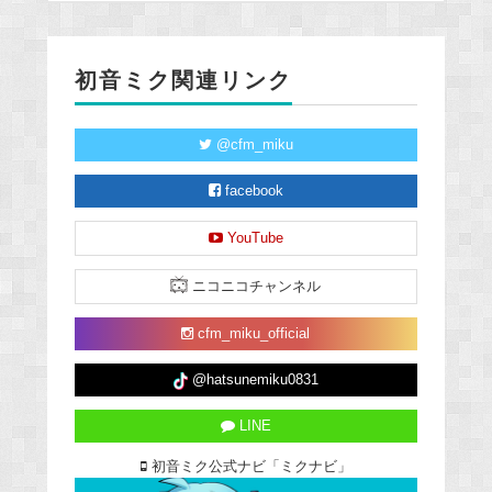
初音ミク関連リンク
@cfm_miku
facebook
YouTube
ニコニコチャンネル
cfm_miku_official
@hatsunemiku0831
LINE
初音ミク公式ナビ「ミクナビ」