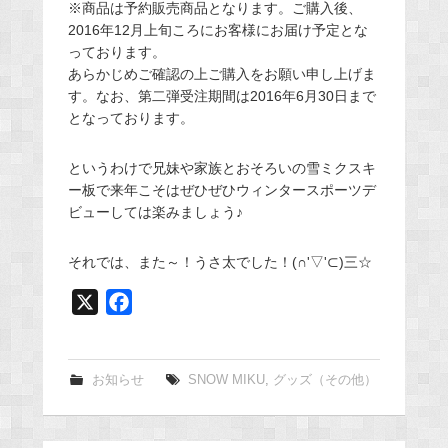
※商品は予約販売商品となります。ご購入後、
2016年12月上旬ころにお客様にお届け予定とな
っております。
あらかじめご確認の上ご購入をお願い申し上げま
す。なお、第二弾受注期間は2016年6月30日まで
となっております。
というわけで兄妹や家族とおそろいの雪ミクスキ
ー板で来年こそはぜひぜひウィンタースポーツデ
ビューしては楽みましょう♪
それでは、また～！うさ太でした！(∩'▽'⊂)三☆
X
F
a
c
e
お知らせ
SNOW MIKU
,
グッズ（その他）
b
o