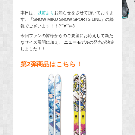
b
本日は、
以前より
お知らせをさせて頂いておりま
o
す、「SNOW MIKU SNOW SPORTS LINE」の続
o
報でございます！！(*ﾟ∀ﾟ)=3
k
今回ファンの皆様からのご要望にお応えして新た
なサイズ展開に加え、
ニューモデル
の発売が決定
しました！！
第2弾商品はこちら！