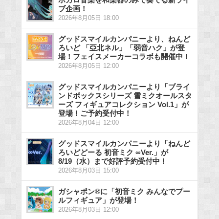
ブ企画！
2026年8月05日 18:00
グッドスマイルカンパニーより、ねんど
ろいど 「亞北ネル」「弱音ハク」が登
場！フェイスメーカーコラボも開催中！
2026年8月05日 12:00
グッドスマイルカンパニーより「ブライ
ンドボックスシリーズ 雪ミクオールスタ
ーズ フィギュアコレクション Vol.1」が
登場！ご予約受付中！
2026年8月04日 12:00
グッドスマイルカンパニーより「ねんど
ろいどどーる 初音ミク ∞Ver.」が
8/19（水）まで好評予約受付中！
2026年8月03日 15:00
ガシャポン®に「初音ミク みんなでプー
ルフィギュア」が登場！
2026年8月03日 12:00