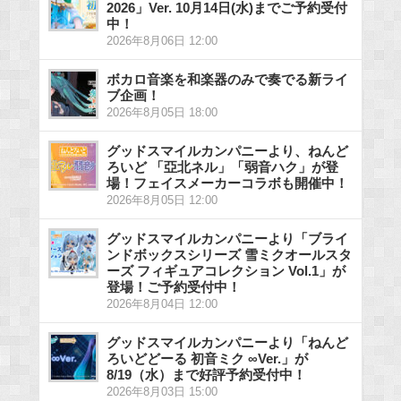
2026」Ver. 10月14日(水)までご予約受付
中！
2026年8月06日 12:00
ボカロ音楽を和楽器のみで奏でる新ライ
ブ企画！
2026年8月05日 18:00
グッドスマイルカンパニーより、ねんど
ろいど 「亞北ネル」「弱音ハク」が登
場！フェイスメーカーコラボも開催中！
2026年8月05日 12:00
グッドスマイルカンパニーより「ブライ
ンドボックスシリーズ 雪ミクオールスタ
ーズ フィギュアコレクション Vol.1」が
登場！ご予約受付中！
2026年8月04日 12:00
グッドスマイルカンパニーより「ねんど
ろいどどーる 初音ミク ∞Ver.」が
8/19（水）まで好評予約受付中！
2026年8月03日 15:00