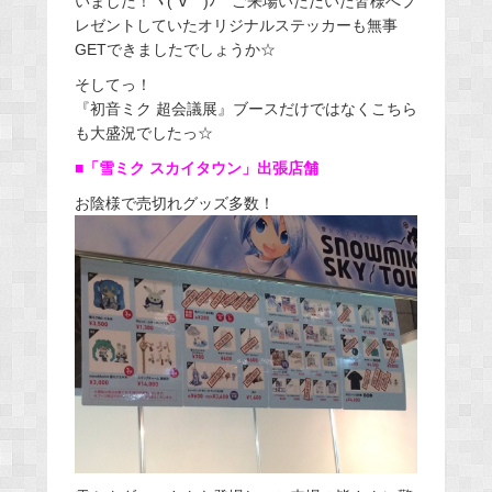
いました！ヽ(´∀｀)ﾉ ご来場いただいた皆様へプ
レゼントしていたオリジナルステッカーも無事
GETできましたでしょうか☆
そしてっ！
『初音ミク 超会議展』ブースだけではなくこちら
も大盛況でしたっ☆
■「雪ミク スカイタウン」出張店舗
お陰様で売切れグッズ多数！