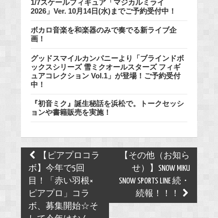
1/7スケールフィギュア「マジカルミライ
2026」Ver. 10月14日(水)までご予約受付中！
ボカロ音楽を和楽器のみで奏でる新ライブ企
画！
グッドスマイルカンパニーより「ブラインドボ
ックスシリーズ 雪ミクオールスターズ フィギ
ュアコレクション Vol.1」が登場！ご予約受付
中！
『初音ミク』誕生秘話を浜松で。トークセッシ
ョンや書籍販売を実施！
Post
【ピアプロコラ
【その他（お知ら
navigation
ボ】今年で5回
せ）】SNOW MIKU
目！「赤い羽根×
SNOW SPORTS LINE 続・
ピアプロ」コラ
続報！！！
ボ、募集開始☆そ