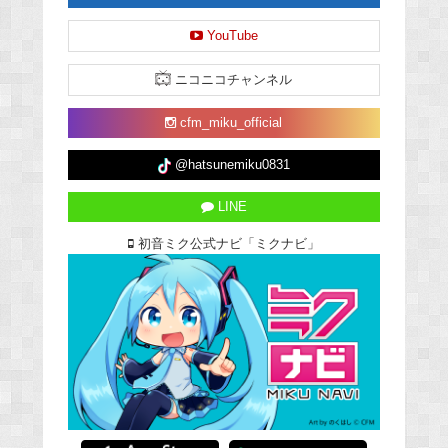
YouTube
ニコニコチャンネル
cfm_miku_official
@hatsunemiku0831
LINE
初音ミク公式ナビ「ミクナビ」