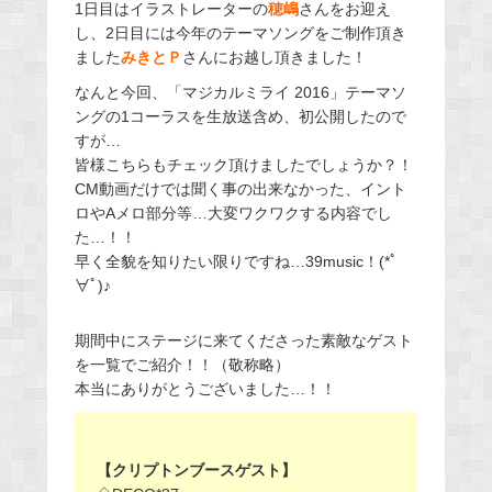
1日目はイラストレーターの
穂嶋
さんをお迎え
し、2日目には今年のテーマソングをご制作頂き
ました
みきとＰ
さんにお越し頂きました！
なんと今回、「マジカルミライ 2016」テーマソ
ングの1コーラスを生放送含め、初公開したので
すが…
皆様こちらもチェック頂けましたでしょうか？！
CM動画だけでは聞く事の出来なかった、イント
ロやAメロ部分等…大変ワクワクする内容でし
た…！！
早く全貌を知りたい限りですね…39music！(*ﾟ
∀ﾟ)♪
期間中にステージに来てくださった素敵なゲスト
を一覧でご紹介！！（敬称略）
本当にありがとうございました…！！
【クリプトンブースゲスト】