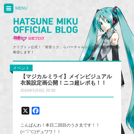
MENU
クリプトン公式！「初音ミク」らバーチャルシンガーの最新情報を
発信します！
イベント
【マジカルミライ】メインビジュアル
衣装設定画公開！ニコ超レポも！！
2016年5月9日 20:00
X
F
a
こんばんわ！本日二回目のうさ太です！！
c
(∩'▽'⊂)デュワワ！！
e