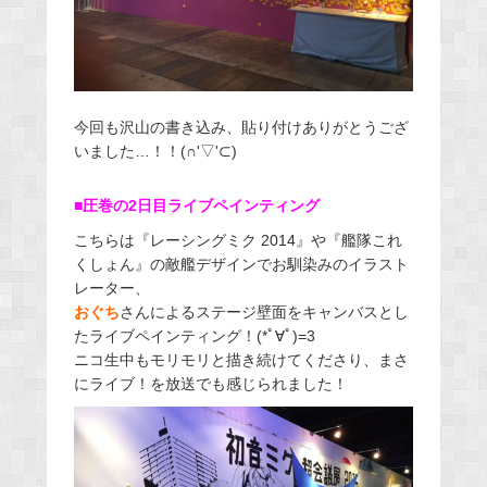
今回も沢山の書き込み、貼り付けありがとうござ
いました…！！(∩'▽'⊂)
■圧巻の2日目ライブペインティング
こちらは『レーシングミク 2014』や『艦隊これ
くしょん』の敵艦デザインでお馴染みのイラスト
レーター、
おぐち
さんによるステージ壁面をキャンバスとし
たライブペインティング！(*ﾟ∀ﾟ)=3
ニコ生中もモリモリと描き続けてくださり、まさ
にライブ！を放送でも感じられました！