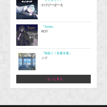
『サイネリア』
かげぴーぼーる
『Sister』
ROY
『朝凪ぐ / 朱夏氷菓』
ジグ
...もっと見る