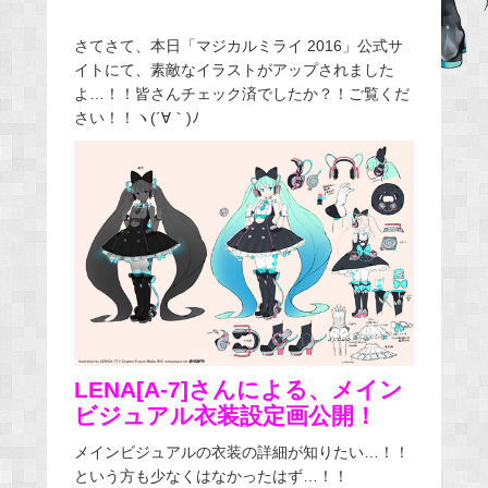
b
さてさて、本日「マジカルミライ 2016」公式サ
o
イトにて、素敵なイラストがアップされました
o
よ…！！皆さんチェック済でしたか？！ご覧くだ
k
さい！！ヽ(´∀｀)ﾉ
LENA[A-7]さんによる、メイン
ビジュアル衣装設定画公開！
メインビジュアルの衣装の詳細が知りたい…！！
という方も少なくはなかったはず…！！