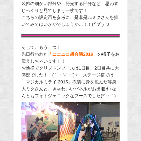
装飾の細かい部分や、発光する部分など、思わず
じっくりと見てしまう一枚です！
こちらの設定画を参考に、是非是非ミクさんを描
いてみてはいかがでしょうか…！！(*ﾟ∀ﾟ)=3
そして、もう一つ！
先日行われた
「ニコニコ超会議2016」
の様子
をお
伝えしちゃいます！！
お陰様でクリプトンブースは1日目、2日目共に大
盛況でした！！(｀・▽・´)✧ ステージ横では
「マジカルミライ 2015」衣装に身を包んだ等身
大ミクさんと、きゃわいいパネルがお出迎え♪な
んともフォトジェニックなブースでした(*´▽｀)