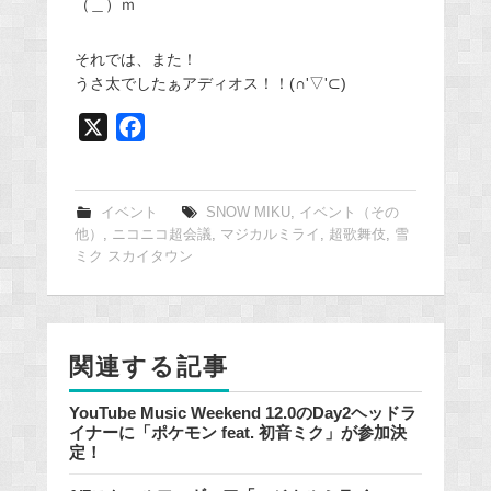
（＿）ｍ
それでは、また！
うさ太でしたぁアディオス！！(∩'▽'⊂)
X
F
a
c
e
イベント
SNOW MIKU
,
イベント（その
他）
,
ニコニコ超会議
,
マジカルミライ
,
超歌舞伎
,
雪
b
ミク スカイタウン
o
o
k
関連する記事
YouTube Music Weekend 12.0のDay2ヘッドラ
イナーに「ポケモン feat. 初音ミク」が参加決
定！