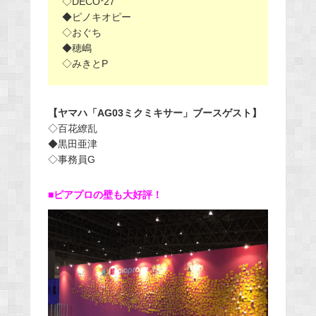
◇DECO*27
◆ピノキオピー
◇おぐち
◆穂嶋
◇みきとP
【ヤマハ「AG03ミクミキサー」ブースゲスト】
◇百花繚乱
◆黒田亜津
◇事務員G
■ピアプロの壁も大好評！