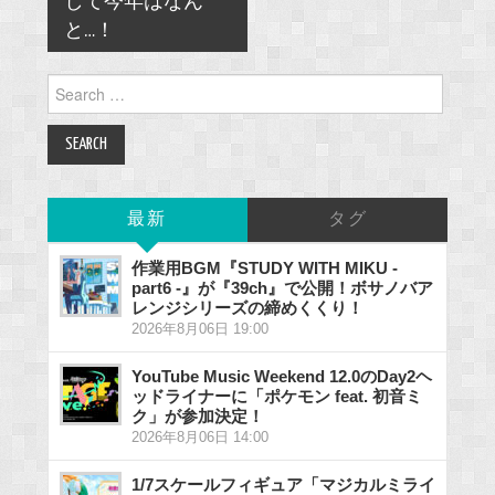
して今年はなん
と…！
Search
for:
最新
タグ
作業用BGM『STUDY WITH MIKU -
part6 -』が『39ch』で公開！ボサノバア
レンジシリーズの締めくくり！
2026年8月06日 19:00
YouTube Music Weekend 12.0のDay2ヘ
ッドライナーに「ポケモン feat. 初音ミ
ク」が参加決定！
2026年8月06日 14:00
1/7スケールフィギュア「マジカルミライ