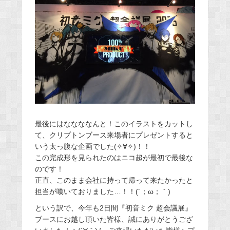
最後にはななななんと！このイラストをカットし
て、クリプトンブース来場者にプレゼントすると
いう太っ腹な企画でした(✧∀✧)！！
この完成形を見られたのはニコ超が最初で最後な
のです！
正直、このまま会社に持って帰って来たかったと
担当が嘆いておりました…！！(´；ω；｀)
という訳で、今年も2日間『初音ミク 超会議展』
ブースにお越し頂いた皆様、誠にありがとうござ