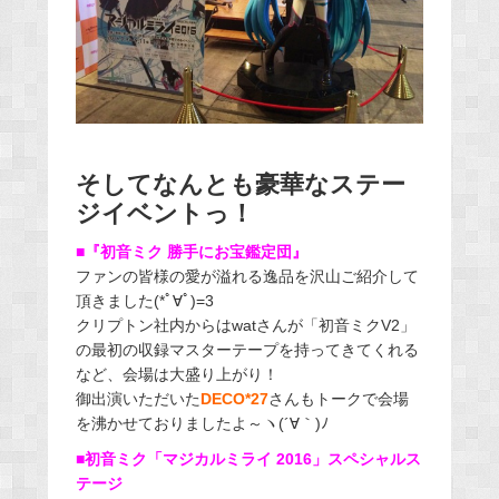
そしてなんとも豪華なステー
ジイベントっ！
■『初音ミク 勝手にお宝鑑定団』
ファンの皆様の愛が溢れる逸品を沢山ご紹介して
頂きました(*ﾟ∀ﾟ)=3
クリプトン社内からはwatさんが「初音ミクV2」
の最初の収録マスターテープを持ってきてくれる
など、会場は大盛り上がり！
御出演いただいた
DECO*27
さんもトークで会場
を沸かせておりましたよ～ヽ(´∀｀)ﾉ
■初音ミク「マジカルミライ 2016」スペシャルス
テージ