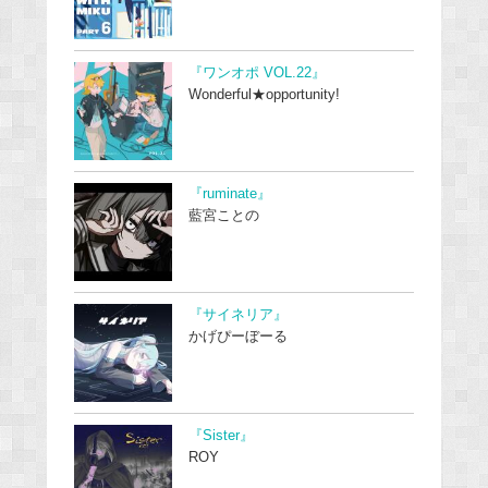
『ワンオポ VOL.22』
Wonderful★opportunity!
『ruminate』
藍宮ことの
『サイネリア』
かげぴーぼーる
『Sister』
ROY