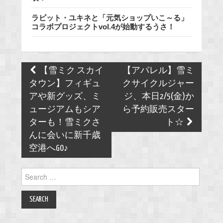
ラビット・ユキネと「元気ショップいこ～る」
コラボプロジェクトvol.4が始動するうさ！
Post
【雪ミク スカイ
【アパレル】雪ミ
navigation
タウン】フィギュ
クサイクルジャー
アや新グッズ、ミ
ジ、本日2/5(金)か
ュージアムもシア
ら予約販売スター
ターも！雪ミクさ
ト☆
んに会いに新千歳
空港へGO♪
Search
for: