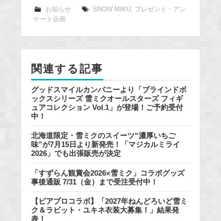
e
お知らせ
SNOW MIKU
,
プレゼント・アン
ケート企画
b
o
o
k
関連する記事
グッドスマイルカンパニーより「ブラインドボ
ックスシリーズ 雪ミクオールスターズ フィギ
ュアコレクション Vol.1」が登場！ご予約受付
中！
北海道限定・雪ミクのスイーツ“濃厚いちご
味”が7月15日より新発売！「マジカルミライ
2026」でも出張販売が決定
「すずらん観賞会2026×雪ミク」コラボグッズ
事後通販 7/31（金）まで受注受付中！
【ピアプロコラボ】「2027年ねんどろいど雪ミ
ク＆ラビット・ユキネ衣装大募集！」結果発
表！