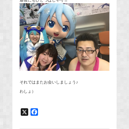
それではまたお会いしましょう♪
わしょ）
X
F
a
c