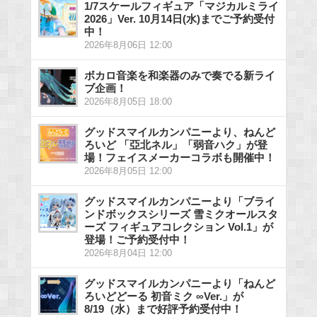
1/7スケールフィギュア「マジカルミライ
2026」Ver. 10月14日(水)までご予約受付
中！
2026年8月06日 12:00
ボカロ音楽を和楽器のみで奏でる新ライ
ブ企画！
2026年8月05日 18:00
グッドスマイルカンパニーより、ねんど
ろいど 「亞北ネル」「弱音ハク」が登
場！フェイスメーカーコラボも開催中！
2026年8月05日 12:00
グッドスマイルカンパニーより「ブライ
ンドボックスシリーズ 雪ミクオールスタ
ーズ フィギュアコレクション Vol.1」が
登場！ご予約受付中！
2026年8月04日 12:00
グッドスマイルカンパニーより「ねんど
ろいどどーる 初音ミク ∞Ver.」が
8/19（水）まで好評予約受付中！