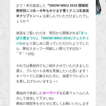
e
さて！本日放送した
『SNOW MIKU 2016 開催前
夜特別ニコ生～今年もやります雪ミクニコ生放送
b
＠クリプトン～』
は楽しんでいただけましたでし
o
ょうか？
o
k
放送をご覧いただき、明日から開催される
｢さっ
ぽろ雪まつり｣
、
｢SNOW MIKU 2016｣フェスティ
バル
がより楽しみに思っていただけたようでした
ら、弊社スタッフ一同嬉しい限りです((O(〃
⌒∇⌒〃)O))
それでは番組内でもご紹介させていただきました
通り、プレゼント企画を実施したいと思います！
キーワードに正解された方に、抽選でプレゼント
を差し上げちゃいますよ～♪
番組内で発表した
キーワード
を応募フォームに入
力して送信して下さいね♪
番組の感想等もゼヒゼヒ宜しくお願いいたします