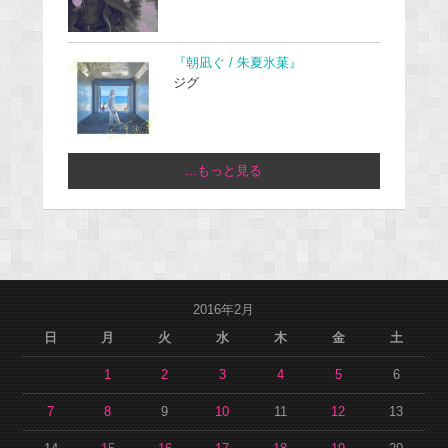
『朝凪ぐ / 朱夏氷菓』
ジグ
...もっと見る
2016年2月
日
月
火
水
木
金
土
1
2
3
4
5
6
7
8
9
10
11
12
13