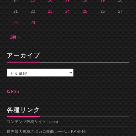
14
15
16
17
18
19
20
21
22
23
24
25
26
27
28
29
« 1月
3月 »
アーカイブ
ア
ー
カ
イ
ブ
RSS
各種リンク
コンテンツ投稿サイト piapro
世界最大規模のボカロ楽曲レーベル KARENT