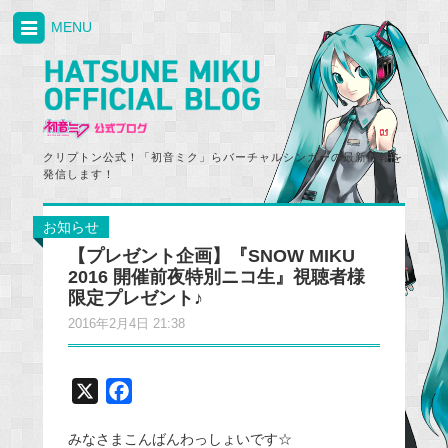
MENU
クリプトン公式！「初音ミク」らバーチャルシンガーの最新情報を
発信します！
お知らせ
【プレゼント企画】『SNOW MIKU
2016 開催前夜特別ニコ生』視聴者様
限定プレゼント♪
2016年2月4日 21:38
X
F
a
みなさまこんばんわっしょいです☆
c