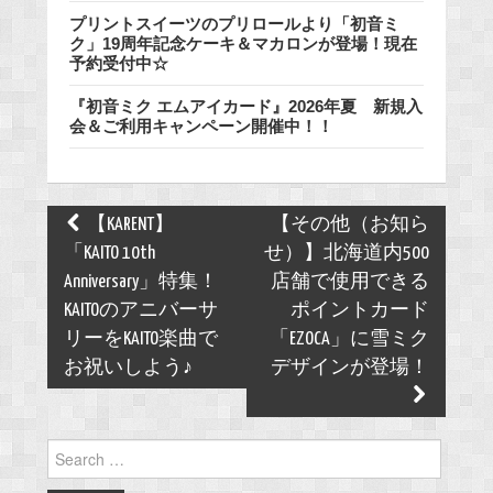
プリントスイーツのプリロールより「初音ミ
ク」19周年記念ケーキ＆マカロンが登場！現在
予約受付中☆
『初音ミク エムアイカード』2026年夏 新規入
会＆ご利用キャンペーン開催中！！
Post
【KARENT】
【その他（お知ら
navigation
「KAITO 10th
せ）】北海道内500
Anniversary」特集！
店舗で使用できる
KAITOのアニバーサ
ポイントカード
リーをKAITO楽曲で
「EZOCA」に雪ミク
お祝いしよう♪
デザインが登場！
Search
for: