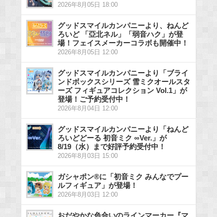
2026年8月05日 18:00
グッドスマイルカンパニーより、ねんど
ろいど 「亞北ネル」「弱音ハク」が登
場！フェイスメーカーコラボも開催中！
2026年8月05日 12:00
グッドスマイルカンパニーより「ブライ
ンドボックスシリーズ 雪ミクオールスタ
ーズ フィギュアコレクション Vol.1」が
登場！ご予約受付中！
2026年8月04日 12:00
グッドスマイルカンパニーより「ねんど
ろいどどーる 初音ミク ∞Ver.」が
8/19（水）まで好評予約受付中！
2026年8月03日 15:00
ガシャポン®に「初音ミク みんなでプー
ルフィギュア」が登場！
2026年8月03日 12:00
おだやかな色合いのラインマーカー『マ