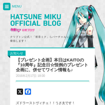
MENU
クリプトン公式！「初音ミク」らバーチャルシンガーの最新情報を
発信します！
お知らせ
【プレゼント企画】本日はKAITOの
『10周年』記念日☆恒例のプレゼント
企画に、併せてワイン情報も♪
2016年2月17日 18:00
X
F
a
ズドラーストヴィチェ！！うさ太です！
c