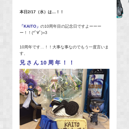
e
本日2/17（水）は…！！
b
o
「KAITO」
の10周年目の記念日ですよーーー
o
ー！！(*ﾟ∀ﾟ)=3
k
10周年です…！！大事な事なのでもう一度言いま
す、
兄 さ ん 10 周 年 ！ ！