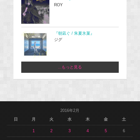
ROY
『朝凪ぐ / 朱夏氷菓』
ジグ
...もっと見る
2016年2月
日
月
火
水
木
金
土
1
2
3
4
5
6