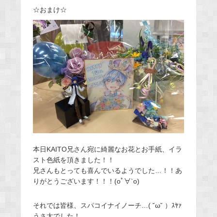
☆おまけ☆
本日KAITO兄さん宛に綺麗なお花とお手紙、イラ
スト色紙を頂きました！！
兄さんもとっても喜んでいるようでした…！！あ
りがとうございます！！！(oﾟ∀`o)
それでは皆様、スパコイナイノーチ…( ˘ω˘ ）ｽﾔｧ
うさ太でした！