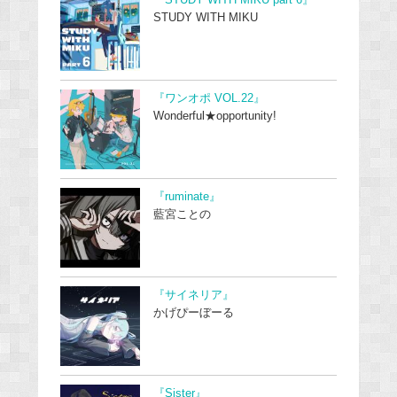
『STUDY WITH MIKU part 6』
STUDY WITH MIKU
『ワンオポ VOL.22』
Wonderful★opportunity!
『ruminate』
藍宮ことの
『サイネリア』
かげぴーぼーる
『Sister』