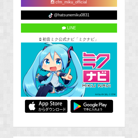
cfm_miku_official
@hatsunemiku0831
LINE
初音ミク公式ナビ「ミクナビ」