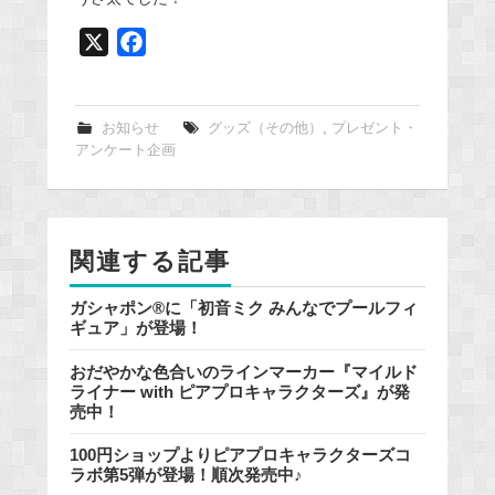
X
F
a
c
e
お知らせ
グッズ（その他）
,
プレゼント・
アンケート企画
b
o
o
k
関連する記事
ガシャポン®に「初音ミク みんなでプールフィ
ギュア」が登場！
おだやかな色合いのラインマーカー『マイルド
ライナー with ピアプロキャラクターズ』が発
売中！
100円ショップよりピアプロキャラクターズコ
ラボ第5弾が登場！順次発売中♪